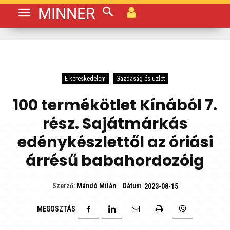
MINNER
E-kereskedelem
Gazdaság és üzlet
100 termékötlet Kínából 7.
rész. Sajátmárkás
edénykészlettől az óriási
árrésű babahordozóig
Dátum
Szerző:
Mándó Milán
2023-08-15
MEGOSZTÁS