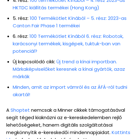
4. rész:
100 termékötlet Kínából – 4. rész 2023-as
HKTDC kiállítás termékei (Hong Kong)
5. rész:
100 Termékötlet Kínából – 5. rész: 2023-as
Canton Fair Phase 1 termékei
6. rész:
100 Termékötlet Kínából 6. rész: Robotok,
karácsonyi termékek, kisgépek, tuktuk-ban van
potenciál?
Új kapcsolódó cikk:
Új trend a kínai importban.
Márkaképviselőket keresnek a kínai gyártók, azaz
márkák
Minden, amit az import vámról és az ÁFÁ-ról tudni
akartál!
A
Shoptet
nemcsak a Minner cikkek támogatásával
segít téged kiaknázni az e-kereskedelemben rejlő
lehetőségeket, hanem digitális szolgáltatásai
megkönnyítik e-kereskedői mindennapjaidat.
Kattints