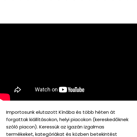
Importosunk elutazott Kínába és több héten át
forgattak kiállításokon, helyi piacokon (kereskedőknek
szóló piacon). Keressük az igazán izgalmas
termékeket, kategóriákat és közben betekintést