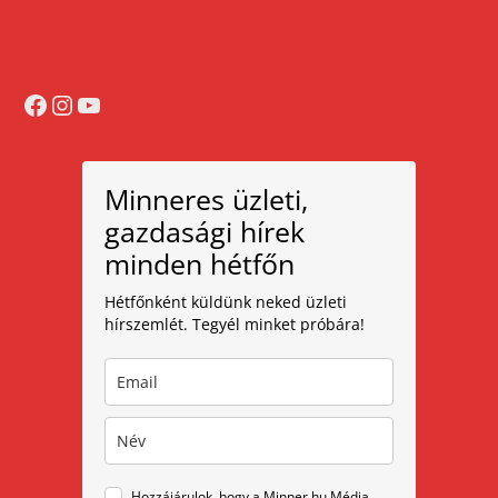
Facebook
Instagram
YouTube
Minneres üzleti,
gazdasági hírek
minden hétfőn
Hétfőnként küldünk neked üzleti
hírszemlét. Tegyél minket próbára!
Hozzájárulok, hogy a Minner.hu Média