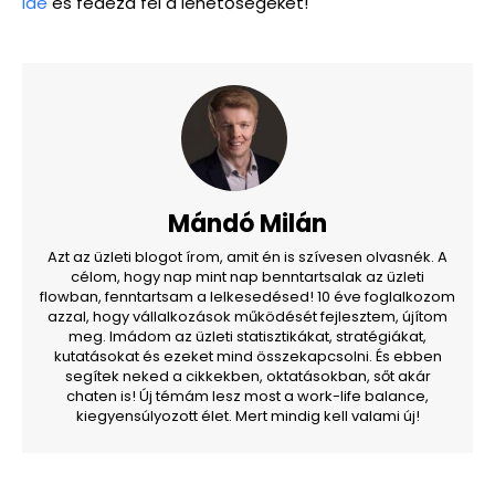
ide
és fedezd fel a lehetőségeket!
Mándó Milán
Azt az üzleti blogot írom, amit én is szívesen olvasnék. A
célom, hogy nap mint nap benntartsalak az üzleti
flowban, fenntartsam a lelkesedésed! 10 éve foglalkozom
azzal, hogy vállalkozások működését fejlesztem, újítom
meg. Imádom az üzleti statisztikákat, stratégiákat,
kutatásokat és ezeket mind összekapcsolni. És ebben
segítek neked a cikkekben, oktatásokban, sőt akár
chaten is! Új témám lesz most a work-life balance,
kiegyensúlyozott élet. Mert mindig kell valami új!