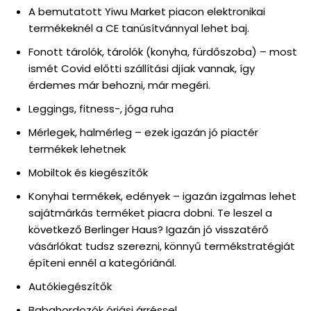
A bemutatott Yiwu Market piacon elektronikai
termékeknél a CE tanúsítvánnyal lehet baj.
Fonott tárolók, tárolók (konyha, fürdőszoba) – most
ismét Covid előtti szállítási djíak vannak, így
érdemes már behozni, már megéri.
Leggings, fitness-, jóga ruha
Mérlegek, halmérleg – ezek igazán jó piactér
termékek lehetnek
Mobiltok és kiegészítők
Konyhai termékek, edények – igazán izgalmas lehet
sajátmárkás terméket piacra dobni. Te leszel a
következő Berlinger Haus? Igazán jó visszatérő
vásárlókat tudsz szerezni, könnyű termékstratégiát
építeni ennél a kategóriánál.
Autókiegészítők
Babahordozók óriási árréssel