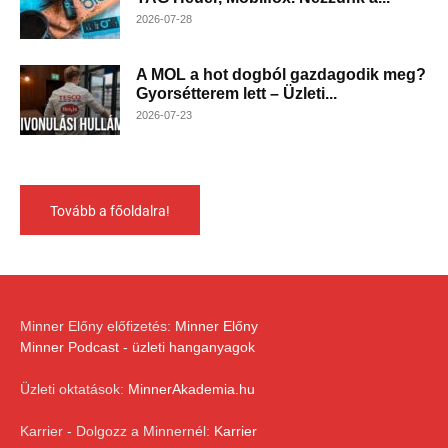
2026-07-28
A MOL a hot dogból gazdagodik meg?
Gyorsétterem lett – Üzleti...
2026-07-23
Tovább a főoldalra!
Minner Előny előfizetés:
Minner Előny
Minner Podcast - üzleti hanganyagok
Üzleti oktatások:
MinnerAkademia.hu
Karrier - Dolgozz a Minnernél:
Karrier