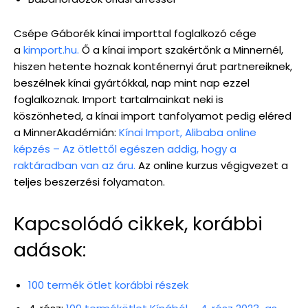
Csépe Gáborék kínai importtal foglalkozó cége
a
kimport.hu.
Ő a kínai import szakértőnk a Minnernél,
hiszen hetente hoznak konténernyi árut partnereiknek,
beszélnek kínai gyártókkal, nap mint nap ezzel
foglalkoznak. Import tartalmainkat neki is
köszönheted, a kínai import tanfolyamot pedig eléred
a MinnerAkadémián:
Kínai Import, Alibaba online
képzés – Az ötlettől egészen addig, hogy a
raktáradban van az áru.
Az online kurzus végigvezet a
teljes beszerzési folyamaton.
Kapcsolódó cikkek, korábbi
adások:
100 termék ötlet korábbi részek