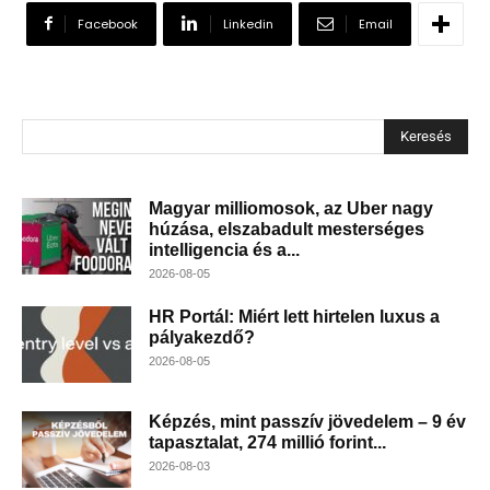
Facebook
Linkedin
Email
Keresés
Magyar milliomosok, az Uber nagy
húzása, elszabadult mesterséges
intelligencia és a...
2026-08-05
HR Portál: Miért lett hirtelen luxus a
pályakezdő?
2026-08-05
Képzés, mint passzív jövedelem – 9 év
tapasztalat, 274 millió forint...
2026-08-03