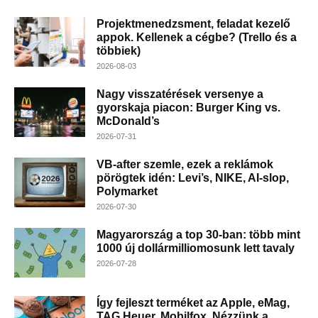
Projektmenedzsment, feladat kezelő
appok. Kellenek a cégbe? (Trello és a
többiek)
2026-08-03
Nagy visszatérések versenye a
gyorskaja piacon: Burger King vs.
McDonald’s
2026-07-31
VB-after szemle, ezek a reklámok
pörögtek idén: Levi’s, NIKE, AI-slop,
Polymarket
2026-07-30
Magyarország a top 30-ban: több mint
1000 új dollármilliomosunk lett tavaly
2026-07-28
Így fejleszt terméket az Apple, eMag,
TAG Heuer, Mobilfox. Nézzünk a...