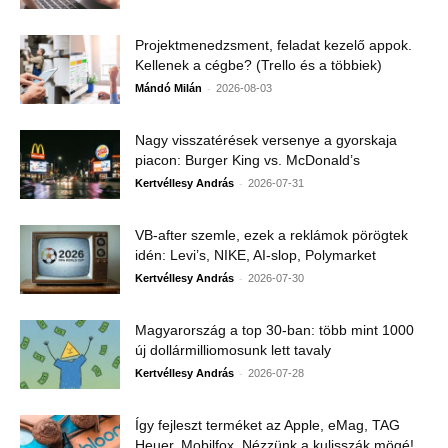
Projektmenedzsment, feladat kezelő appok.
Kellenek a cégbe? (Trello és a többiek)
-
Mándó Milán
2026-08-03
Nagy visszatérések versenye a gyorskaja
piacon: Burger King vs. McDonald’s
-
Kertvéllesy András
2026-07-31
VB-after szemle, ezek a reklámok pörögtek
idén: Levi’s, NIKE, AI-slop, Polymarket
-
Kertvéllesy András
2026-07-30
Magyarország a top 30-ban: több mint 1000
új dollármilliomosunk lett tavaly
-
Kertvéllesy András
2026-07-28
Így fejleszt terméket az Apple, eMag, TAG
Heuer, Mobilfox. Nézzünk a kulisszák mögé!