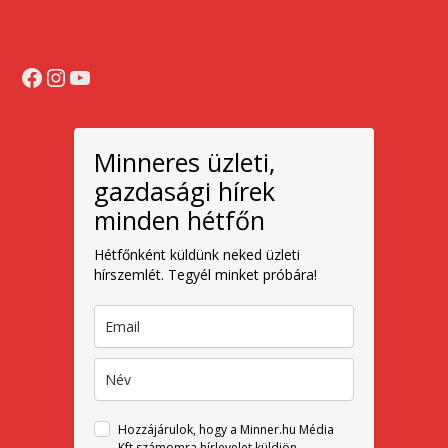
Facebook
Instagram
YouTube
Minneres üzleti,
gazdasági hírek
minden hétfőn
Hétfőnként küldünk neked üzleti
hírszemlét. Tegyél minket próbára!
Hozzájárulok, hogy a Minner.hu Média
Kft számomra hírlevelet küldjön.