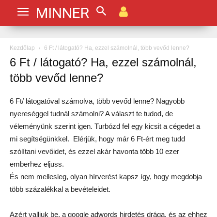
MINNER
Kezdőlap
6 Ft / látogató? Ha, ezzel számolnál, több vevőd lenne?
6 Ft / látogató? Ha, ezzel számolnál,
több vevőd lenne?
6 Ft/ látogatóval számolva, több vevőd lenne? Nagyobb
nyereséggel tudnál számolni? A választ te tudod, de
véleményünk szerint igen. Turbózd fel egy kicsit a cégedet a
mi segítségünkkel. Elérjük, hogy már 6 Ft-ért meg tudd
szólítani vevőidet, és ezzel akár havonta több 10 ezer
emberhez eljuss.
És nem mellesleg, olyan hírverést kapsz így, hogy megdobja
több százalékkal a bevételeidet.
Azért valljuk be, a google adwords hirdetés drága, és az ehhez