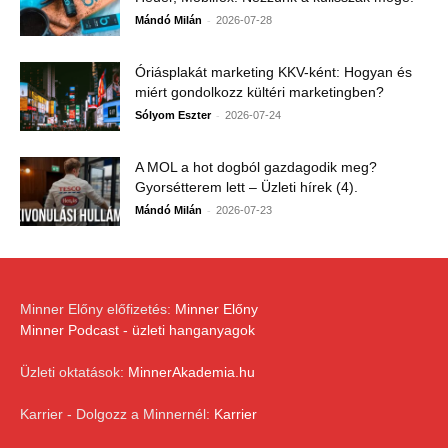
-
Mándó Milán
2026-07-28
Óriásplakát marketing KKV-ként: Hogyan és
miért gondolkozz kültéri marketingben?
-
Sólyom Eszter
2026-07-24
A MOL a hot dogból gazdagodik meg?
Gyorsétterem lett – Üzleti hírek (4).
-
Mándó Milán
2026-07-23
Minner Előny előfizetés:
Minner Előny
Minner Podcast - üzleti hanganyagok
Üzleti oktatások:
MinnerAkademia.hu
Karrier - Dolgozz a Minnernél:
Karrier