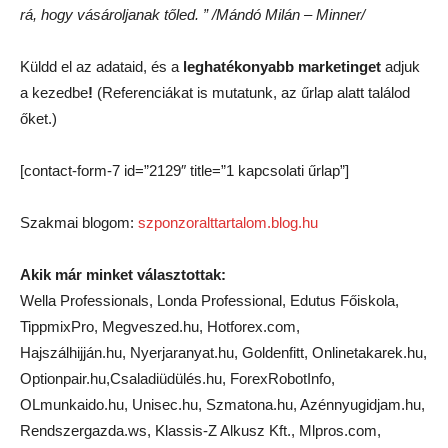
rá, hogy vásároljanak tőled. ” /Mándó Milán – Minner/
Küldd el az adataid, és a
leghatékonyabb
marketinget
adjuk
a kezedbe
!
(Referenciákat is mutatunk, az űrlap alatt találod
őket.)
[contact-form-7 id=”2129″ title=”1 kapcsolati űrlap”]
Szakmai blogom:
szponzoralttartalom.blog.hu
Akik már minket választottak:
Wella Professionals, Londa Professional, Edutus Főiskola,
TippmixPro, Megveszed.hu, Hotforex.com,
Hajszálhijján.hu, Nyerjaranyat.hu, Goldenfitt, Onlinetakarek.hu,
Optionpair.hu,Csaladiüdülés.hu, ForexRobotInfo,
OLmunkaido.hu, Unisec.hu, Szmatona.hu, Azénnyugidjam.hu,
Rendszergazda.ws, Klassis-Z Alkusz Kft., Mlpros.com,