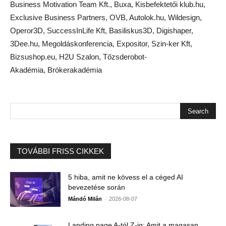
Business Motivation Team Kft., Buxa, Kisbefektetői klub.hu,
Exclusive Business Partners, OVB, Autolok.hu, Wildesign,
Operor3D, SuccessInLife Kft, Basiliskus3D, Digishaper,
3Dee.hu, Megoldáskonferencia, Expositor, Szin-ker Kft,
Bizsushop.eu, H2U Szalon, Tőzsderobot-
Akadémia, Brókerakadémia
TOVÁBBI FRISS CIKKEK
5 hiba, amit ne kövess el a céged AI
bevezetése során
-
Mándó Milán
2026-08-07
Landing page A-tól Z-ig: Amit a magasan