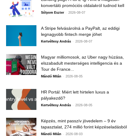
konvertáló promóciós oldalakról tudnod kell
-
Sólyom Eszter
2026-08-07
A Stripe felvásárolná a PayPalt, az eddigi
legnagyobb fintech merge jöhet
-
Kertvéllesy András
2026-08-07
Magyar milliomosok, az Uber nagy húzása,
elszabadult mesterséges intelligencia és a
Tour de France...
-
Mándó Milán
2026-08-05
HR Portál: Miért lett hirtelen luxus a
pályakezdő?
-
Kertvéllesy András
2026-08-05
Képzés, mint passzív jövedelem – 9 év
tapasztalat, 274 millió forint képzéseladásból
-
Mándó Milán
2026-08-03