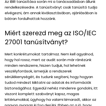
Az IBIR tanúsítása során mi a tanácsadásban állunk
rendelkezésedre. A tanúsítványt csak tanúsító tudja
elvégezni, ám annak kiválasztásában, ajánlásában is
bátran fordulhattok hozzánk.
Miért szerezd meg az ISO/IEC
27001 tanúsítványt?
Mert konkrétumokat tartalmaz. Nem kell agyalnod,
hogy hol rossz, mert az audit során már ránézünk
minden rendszerre, hiszen tudjuk, hol lehetnek
veszélyforrások, ismerjük a rendszerek
sérülékenységét, és tudunk segíteni, hogy hogyan
tudod mindezt kiiktatni az adatok és információk
biztonságához. Egyedül nehéz mindenre gondolni, itt
viszont komplett szabványt kapsz, magas
kritériumokkal, úgyhogy ha valami kimaradt, akkor az
nagyon gyorsan ki fog derülni. Ebben az a jó, hogy