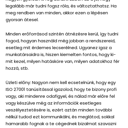
legalább már tudni fogsz róla, és változtathatsz. Ha
meg rendben van minden, akkor ezen a lépésen
gyorsan átesel.
Minden erőforrásod szintén átnézésre kerül, így tudni
fogod, hogyan használd még jobban a rendszereid,
esetleg mit érdemes lecserélned. Ugyanez igaz a
munkatársaidra is, hiszen kiemelten fontos, hogy ki-
mit kezel, milyen hatásköre van, milyen adatokhoz fér
hozzá, stb.
Üzleti előny: Nagyon nem kell ecsetelnünk, hogy egy
ISO 27001 tanúsítással igazolod, hogy te bizony profi
vagy, aki mindenre odafigyel, és nálad már előre fel
vagy készülve még az információk esetleges
veszélyeztetésére is, ezért aztán minden további
nélkül tudod ezt kommunikálni, és meglátod, sokkal
hamarabb fognak a te cégednek bizalmat szavazni