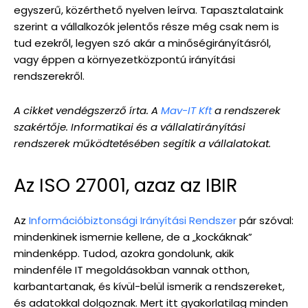
egyszerű, közérthető nyelven leírva. Tapasztalataink
szerint a vállalkozók jelentős része még csak nem is
tud ezekről, legyen szó akár a minőségirányításról,
vagy éppen a környezetközpontú irányítási
rendszerekről.
A cikket vendégszerző írta. A
Mav-IT Kft
a rendszerek
szakértője. Informatikai és a vállalatirányítási
rendszerek működtetésében segítik a vállalatokat.
Az ISO 27001, azaz az IBIR
Az
Információbiztonsági Irányítási Rendszer
pár szóval:
mindenkinek ismernie kellene, de a „kockáknak”
mindenképp. Tudod, azokra gondolunk, akik
mindenféle IT megoldásokban vannak otthon,
karbantartanak, és kívül-belül ismerik a rendszereket,
és adatokkal dolgoznak. Mert itt gyakorlatilag minden