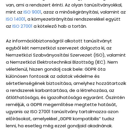
van, ami a rendszert érinti. Az olyan tanúsítványokkal,
mint az
ISO 9001
, azaz a minőségirányítási, valamint az
ISO 14001
, a környezetirányítási rendszerekkel együtt
az
ISO 27001
a kötelező hab a tortán.
Az információbiztonságról alkotott tanúsítványt
egyből két nemzetközi szervezet dolgozta ki, az
Nemzetközi Szabványosítási Szervezet (ISO), valamint
a Nemzetközi Elektrotechnikai Bizottság (IEC). Nem
véletlenül, hiszen gondolj csak bele: GDPR óta
különösen fontosak az adatok védelme és
sértetlenségének biztosítása, amelyhez hozzátartozik
a rendszerek karbantartása, de a létrehozása, az
átláthatósága, és igazolhatósága egyaránt. Őszintén
reméljük, a GDPR megemlítése megtette hatását,
ugyanis az ISO 27001 tanúsítvány tartalmazza azon
előírásokat, amelyekkel „GDPR kompatibilis” tudsz
lenni, ha esetleg még ezzel gondjaid akadnának.