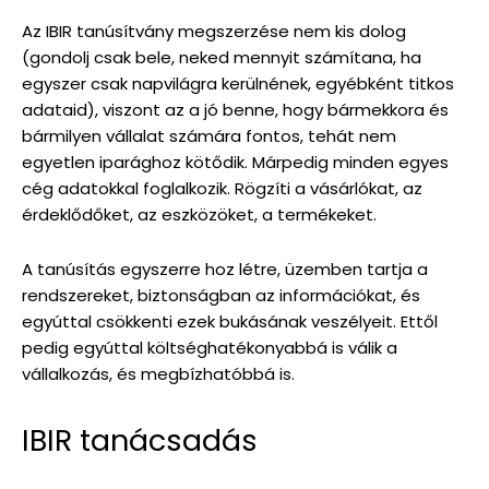
Az IBIR tanúsítvány megszerzése nem kis dolog
(gondolj csak bele, neked mennyit számítana, ha
egyszer csak napvilágra kerülnének, egyébként titkos
adataid), viszont az a jó benne, hogy bármekkora és
bármilyen vállalat számára fontos, tehát nem
egyetlen iparághoz kötődik. Márpedig minden egyes
cég adatokkal foglalkozik. Rögzíti a vásárlókat, az
érdeklődőket, az eszközöket, a termékeket.
A tanúsítás egyszerre hoz létre, üzemben tartja a
rendszereket, biztonságban az információkat, és
egyúttal csökkenti ezek bukásának veszélyeit. Ettől
pedig egyúttal költséghatékonyabbá is válik a
vállalkozás, és megbízhatóbbá is.
IBIR tanácsadás