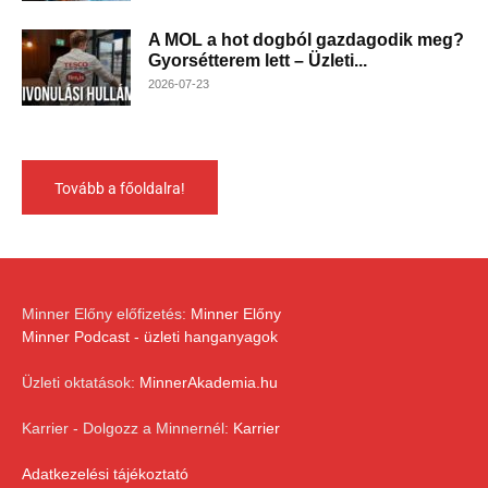
A MOL a hot dogból gazdagodik meg?
Gyorsétterem lett – Üzleti...
2026-07-23
Tovább a főoldalra!
Minner Előny előfizetés:
Minner Előny
Minner Podcast - üzleti hanganyagok
Üzleti oktatások:
MinnerAkademia.hu
Karrier - Dolgozz a Minnernél:
Karrier
Adatkezelési tájékoztató