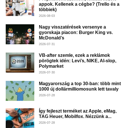
appok. Kellenek a cégbe? (Trello és a
többiek)
2026-08-03
Nagy visszatérések versenye a
gyorskaja piacon: Burger King vs.
McDonald’s
2026-07-31
VB-after szemle, ezek a reklámok
pörögtek idén: Levi’s, NIKE, AI-slop,
Polymarket
2026-07-30
Magyarország a top 30-ban: több mint
1000 új dollármilliomosunk lett tavaly
2026-07-28
Így fejleszt terméket az Apple, eMag,
TAG Heuer, Mobilfox. Nézzünk a...
2026-07-28