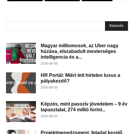
Keresés
Magyar milliomosok, az Uber nagy
húzása, elszabadult mesterséges
intelligencia és a...
2026-08-05
HR Portál: Miért lett hirtelen luxus a
pályakezdő?
2026-08-05
Képzés, mint passzív jövedelem – 9 év
tapasztalat, 274 millió forint...
2026-08-03
Projektmenedzsment, feladat kezelő