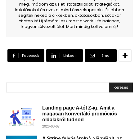
meg. Imádom az üzleti statisztikákat, stratégiákat,
kutatásokat és ezeket mind összekapcsolni. És ebben
segítek neked a cikkekben, oktatásokban, sőt akár
chaten is! Új témám lesz most a work-life balance,
kiegyensúlyozott élet. Mert mindig kell valami új!
Facebook
Linkedin
Email
Keresés
Landing page A-tól Z-ig: Amit a
magasan konvertáló promóciós
oldalakról tudnod...
2026-08-07
A Stripe felvásárolná a PayPalt, az