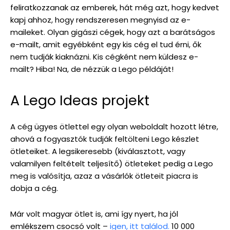
feliratkozzanak az emberek, hát még azt, hogy kedvet
kapj ahhoz, hogy rendszeresen megnyisd az e-
maileket. Olyan gigászi cégek, hogy azt a barátságos
e-mailt, amit egyébként egy kis cég el tud érni, ők
nem tudják kiaknázni. Kis cégként nem küldesz e-
mailt? Hiba! Na, de nézzük a Lego példáját!
A Lego Ideas projekt
A cég ügyes ötlettel egy olyan weboldalt hozott létre,
ahová a fogyasztók tudják feltölteni Lego készlet
ötleteiket. A legsikeresebb (kiválasztott, vagy
valamilyen feltételt teljesítő) ötleteket pedig a Lego
meg is valósítja, azaz a vásárlók ötleteit piacra is
dobja a cég.
Már volt magyar ötlet is, ami így nyert, ha jól
emlékszem csocsó volt –
igen, itt találod.
10 000