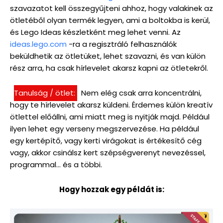
szavazatot kell összegyűjteni ahhoz, hogy valakinek az
ötletéből olyan termék legyen, ami a boltokba is kerül,
és Lego Ideas készletként meg lehet venni. Az
ideas.lego.com
-ra a regisztráló felhasználók
beküldhetik az ötletüket, lehet szavazni, és van külön
rész arra, ha csak hírlevelet akarsz kapni az ötletekről.
Tanulság / ötlet:
Nem elég csak arra koncentrálni,
hogy te hírlevelet akarsz küldeni. Érdemes külön kreatív
ötlettel előállni, ami miatt meg is nyitják majd. Például
ilyen lehet egy verseny megszervezése. Ha például
egy kertépítő, vagy kerti virágokat is értékesítő cég
vagy, akkor csinálsz kert szépségverenyt nevezéssel,
programmal… és a többi.
Hogy hozzak egy példát is: