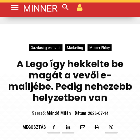
MINNER
Gazdaság és üzlet
Marketing
Minner Előny
A Lego így hekkelte be
magát a vevői e-
mailjébe. Pedig nehezebb
helyzetben van
Dátum
Szerző:
Mándó Milán
2026-07-14
MEGOSZTÁS