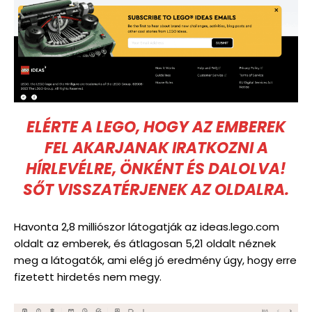
ELÉRTE A LEGO, HOGY AZ EMBEREK
FEL AKARJANAK IRATKOZNI A
HÍRLEVÉLRE, ÖNKÉNT ÉS DALOLVA!
SŐT VISSZATÉRJENEK AZ OLDALRA.
Havonta 2,8 milliószor látogatják az ideas.lego.com
oldalt az emberek, és átlagosan 5,21 oldalt néznek
meg a látogatók, ami elég jó eredmény úgy, hogy erre
fizetett hirdetés nem megy.