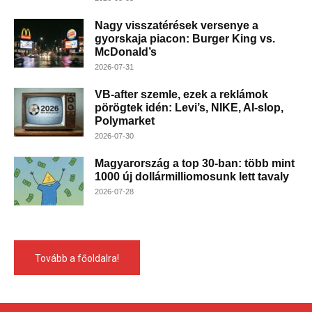
Nagy visszatérések versenye a
gyorskaja piacon: Burger King vs.
McDonald’s
2026-07-31
VB-after szemle, ezek a reklámok
pörögtek idén: Levi’s, NIKE, AI-slop,
Polymarket
2026-07-30
Magyarország a top 30-ban: több mint
1000 új dollármilliomosunk lett tavaly
2026-07-28
Tovább a főoldalra!