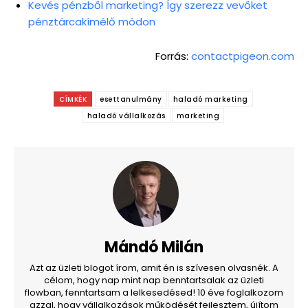
Kevés pénzből marketing? Így szerezz vevőket
pénztárcakímélő módon
Forrás:
contactpigeon.com
CÍMKÉK
esettanulmány
haladó marketing
haladó vállalkozás
marketing
Mándó Milán
Azt az üzleti blogot írom, amit én is szívesen olvasnék. A
célom, hogy nap mint nap benntartsalak az üzleti
flowban, fenntartsam a lelkesedésed! 10 éve foglalkozom
azzal, hogy vállalkozások működését fejlesztem, újítom