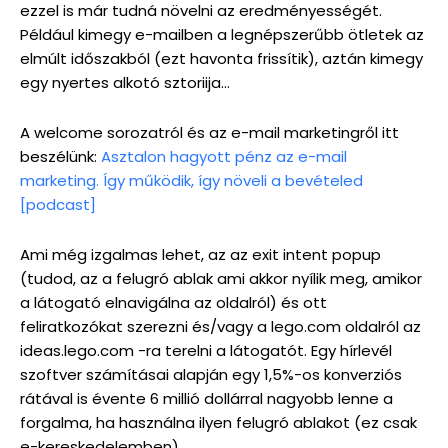
ezzel is már tudná növelni az eredményességét.
Például kimegy e-mailben a legnépszerűbb ötletek az
elmúlt időszakból (ezt havonta frissítik), aztán kimegy
egy nyertes alkotó sztoriija…
A welcome sorozatról és az e-mail marketingről itt
beszélünk:
Asztalon hagyott pénz az e-mail
marketing. Így működik, így növeli a bevételed
[podcast]
Ami még izgalmas lehet, az az exit intent popup
(tudod, az a felugró ablak ami akkor nyílik meg, amikor
a látogató elnavigálna az oldalról) és ott
feliratkozókat szerezni és/vagy a lego.com oldalról az
ideas.lego.com -ra terelni a látogatót. Egy hírlevél
szoftver számításai alapján egy 1,5%-os konverziós
rátával is évente 6 millió dollárral nagyobb lenne a
forgalma, ha használna ilyen felugró ablakot (ez csak
e-kereskedelemben).