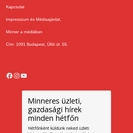
Kapcsolat
Impresszum és Médiaajánlat,
Minner a médiában
Cím: 1091 Budapest, Üllői út. 55.
Facebook
Instagram
YouTube
Minneres üzleti,
gazdasági hírek
minden hétfőn
Hétfőnként küldünk neked üzleti