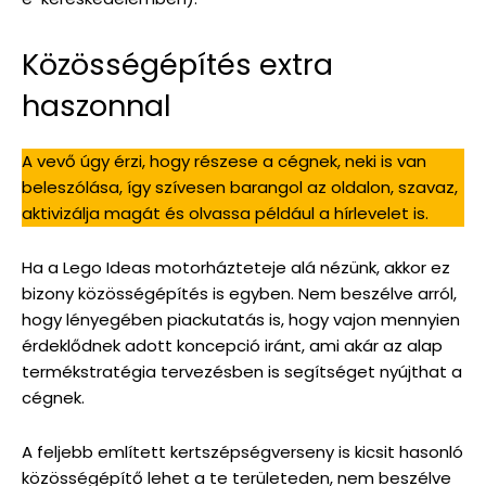
Közösségépítés extra
haszonnal
A vevő úgy érzi, hogy részese a cégnek, neki is van
beleszólása, így szívesen barangol az oldalon, szavaz,
aktivizálja magát és olvassa például a hírlevelet is.
Ha a Lego Ideas motorházteteje alá nézünk, akkor ez
bizony közösségépítés is egyben. Nem beszélve arról,
hogy lényegében piackutatás is, hogy vajon mennyien
érdeklődnek adott koncepció iránt, ami akár az alap
termékstratégia tervezésben is segítséget nyújthat a
cégnek.
A feljebb említett kertszépségverseny is kicsit hasonló
közösségépítő lehet a te területeden, nem beszélve