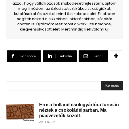
azzal, hogy vállalkozások működését fejlesztem, újítom
meg. Imádom az üzleti statisztikákat, stratégiákat,
kutatásokat és ezeket mind összekapcsolni. És ebben
segítek neked a cikkekben, oktatásokban, sőt akár
chaten is! Új témám lesz most a work-life balance,
kiegyensúlyozott élet. Mert mindig kell valami új!
Facebook
Linkedin
Email
Keresés
Erre a holland csokigyártóra furcsán
néztek a csokoládéiparban. Ma
piacvezetők között...
2024-07-23