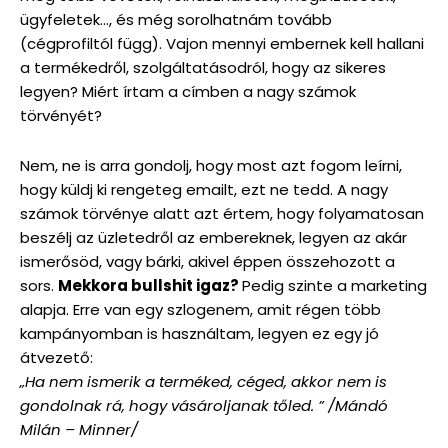
ügyfeletek…, és még sorolhatnám tovább
(cégprofiltól függ). Vajon mennyi embernek kell hallani
a termékedről, szolgáltatásodról, hogy az sikeres
legyen? Miért írtam a címben a nagy számok
törvényét?
Nem, ne is arra gondolj, hogy most azt fogom leírni,
hogy küldj ki rengeteg emailt, ezt ne tedd. A nagy
számok törvénye alatt azt értem, hogy folyamatosan
beszélj az üzletedről az embereknek, legyen az akár
ismerősöd, vagy bárki, akivel éppen összehozott a
sors.
Mekkora bullshit igaz?
Pedig szinte a marketing
alapja. Erre van egy szlogenem, amit régen több
kampányomban is használtam, legyen ez egy jó
átvezető:
„Ha nem ismerik a terméked, céged, akkor nem is
gondolnak rá, hogy vásároljanak tőled. ” /Mándó
Milán – Minner/