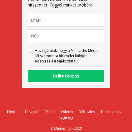
hírszemlét. Tegyél minket próbára!
Hozzájárulok, hogy a Minner.hu Média
Kft számomra hírlevelet küldjön.
Adatkezelési tájékoztató
Feliratkozás
Főoldal
Új vagy?
Témák
Ötletek
B2B sales
Tanácsadás
Segítség
© Minner.hu - 2020