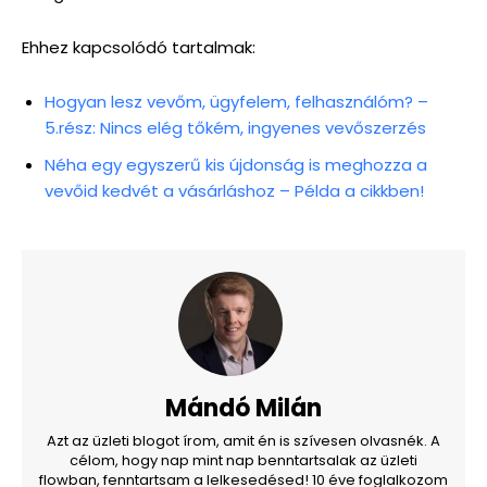
Ehhez kapcsolódó tartalmak:
Hogyan lesz vevőm, ügyfelem, felhasználóm? –
5.rész: Nincs elég tőkém, ingyenes vevőszerzés
Néha egy egyszerű kis újdonság is meghozza a
vevőid kedvét a vásárláshoz – Példa a cikkben!
Mándó Milán
Azt az üzleti blogot írom, amit én is szívesen olvasnék. A
célom, hogy nap mint nap benntartsalak az üzleti
flowban, fenntartsam a lelkesedésed! 10 éve foglalkozom