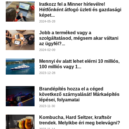
Iratkozz fel a Minner hírlevélre!
Hétfőnként átfogó üzleti és gazdasági
képet...
2024-05-28
Jobb a terméked vagy a
szolgáltatásod, mégsem akar váltani
az ügyfél?...
2024-02-09
Mennyi év alatt lehet elérni 10 milliós,
100 milliós vagy 1...
2023-12-28
Brandépítés hozza el a céged
következő szárnyalását! Márkaépítés
lépései, folyamatai
2023-11-30
Kombucha, Hard Seltzer, kraftsör
trendek. Melyikbe éri meg belevágni?
2023-11-14