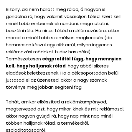
Bizony, aki nem hallott még rólad, ő hogyan is
gondolna rá, hogy valamit vásároljon tőled. Ezért kell
minél több embernek elmondani, megmutatni,
beszélni róla. Ha nincs tőkéd a reklámozására, akkor
marad a minél több személyes megkeresés (de
hamarosan készül egy cikk erről, milyen ingyenes
reklámozási módokat tudsz használni).
Természetesen
cégprofiltól függ, hogy mennyien
kell, hogy halljanak rólad
, hogy abból sikeres
eladások keletkezzenek. Ha a célcsoportodon belül
juttatod el az üzeneted, akkor a nagy számok
törvénye még jobban segíteni fog.
Tehát, amikor elkészíted a reklámkampányod,
megtervezed azt, hogy mikor, kinek és mit reklámozol,
akkor nagyon gyúrjál rá, hogy nap mint nap minél
többen halljanak rólad, a termékedről,
szolgáltatásodról.