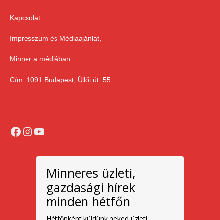
Kapcsolat
Impresszum és Médiaajánlat,
Minner a médiában
Cím: 1091 Budapest, Üllői út. 55.
Facebook
Instagram
YouTube
Minneres üzleti,
gazdasági hírek
minden hétfőn
Hétfőnként küldünk neked üzleti