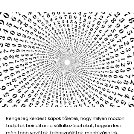
Rengeteg kérdést kapok tőletek, hogy milyen módon
tudjátok beindítani a vállalkozásotokat, hogyan lesz
még több vevőtök, felhasználótok, megbízásotok,