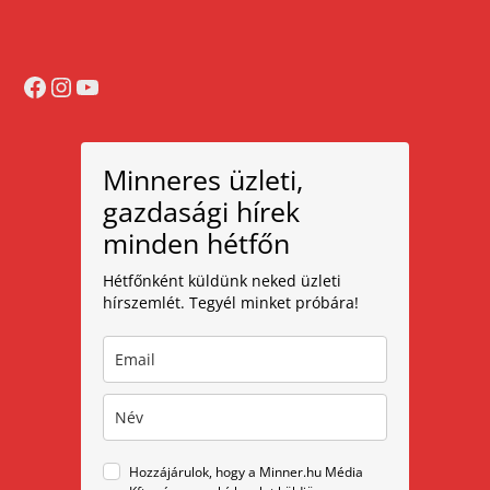
Facebook
Instagram
YouTube
Minneres üzleti,
gazdasági hírek
minden hétfőn
Hétfőnként küldünk neked üzleti
hírszemlét. Tegyél minket próbára!
Hozzájárulok, hogy a Minner.hu Média