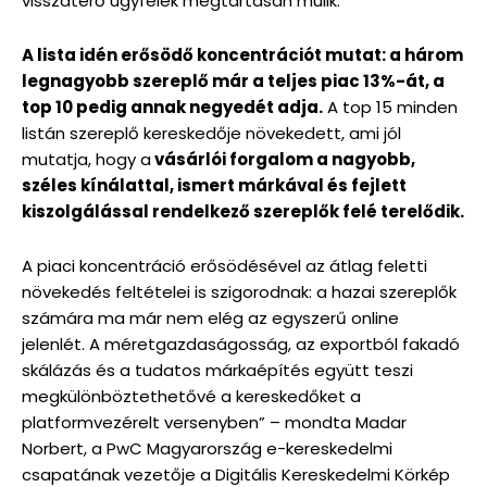
visszatérő ügyfelek megtartásán múlik.
A lista idén erősödő koncentrációt mutat: a három
legnagyobb szereplő már a teljes piac 13%-át, a
top 10 pedig annak negyedét adja.
A top 15 minden
listán szereplő kereskedője növekedett, ami jól
mutatja, hogy a
vásárlói forgalom a nagyobb,
széles kínálattal, ismert márkával és fejlett
kiszolgálással rendelkező szereplők felé terelődik.
A piaci koncentráció erősödésével az átlag feletti
növekedés feltételei is szigorodnak: a hazai szereplők
számára ma már nem elég az egyszerű online
jelenlét. A méretgazdaságosság, az exportból fakadó
skálázás és a tudatos márkaépítés együtt teszi
megkülönböztethetővé a kereskedőket a
platformvezérelt versenyben” – mondta Madar
Norbert, a PwC Magyarország e-kereskedelmi
csapatának vezetője a Digitális Kereskedelmi Körkép