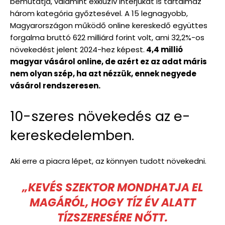
bemutatja, valamint exkluzív interjúkat is tartalmaz
három kategória győztesével. A 15 legnagyobb,
Magyarországon működő online kereskedő együttes
forgalma bruttó 622 milliárd forint volt, ami 32,2%-os
növekedést jelent 2024-hez képest.
4,4 millió
magyar vásárol online, de azért ez az adat máris
nem olyan szép, ha azt nézzük, ennek negyede
vásárol rendszeresen.
10-szeres növekedés az e-
kereskedelemben.
Aki erre a piacra lépet, az könnyen tudott növekedni.
„KEVÉS SZEKTOR MONDHATJA EL
MAGÁRÓL, HOGY TÍZ ÉV ALATT
TÍZSZERESÉRE NŐTT.