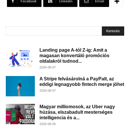
Facebook
Linkedin
Email
Keresés
Landing page A-tól Z-ig: Amit a
magasan konvertáló promóciós
oldalakról tudnod...
2026-08-07
A Stripe felvásárolná a PayPalt, az
eddigi legnagyobb fintech merge jöhet
2026-08-07
Magyar milliomosok, az Uber nagy
húzása, elszabadult mesterséges
intelligencia és a...
2026-08-05