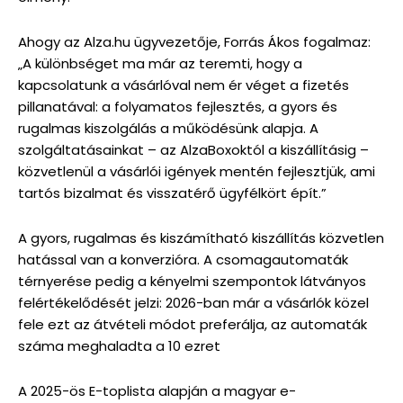
Ahogy az Alza.hu ügyvezetője, Forrás Ákos fogalmaz:
„A különbséget ma már az teremti, hogy a
kapcsolatunk a vásárlóval nem ér véget a fizetés
pillanatával: a folyamatos fejlesztés, a gyors és
rugalmas kiszolgálás a működésünk alapja. A
szolgáltatásainkat – az AlzaBoxoktól a kiszállításig –
közvetlenül a vásárlói igények mentén fejlesztjük, ami
tartós bizalmat és visszatérő ügyfélkört épít.”
A gyors, rugalmas és kiszámítható kiszállítás közvetlen
hatással van a konverzióra. A csomagautomaták
térnyerése pedig a kényelmi szempontok látványos
felértékelődését jelzi: 2026-ban már a vásárlók közel
fele ezt az átvételi módot preferálja, az automaták
száma meghaladta a 10 ezret
A 2025-ös E-toplista alapján a magyar e-