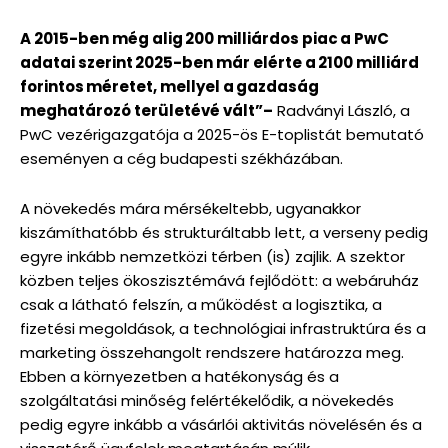
A 2015-ben még alig 200 milliárdos piac a PwC
adatai szerint 2025-ben már elérte a 2100 milliárd
forintos méretet, mellyel a gazdaság
meghatározó területévé vált”–
Radványi László, a
PwC vezérigazgatója a 2025-ös E-toplistát bemutató
eseményen a cég budapesti székházában.
A növekedés mára mérsékeltebb, ugyanakkor
kiszámíthatóbb és strukturáltabb lett, a verseny pedig
egyre inkább nemzetközi térben (is) zajlik. A szektor
közben teljes ökoszisztémává fejlődött: a webáruház
csak a látható felszín, a működést a logisztika, a
fizetési megoldások, a technológiai infrastruktúra és a
marketing összehangolt rendszere határozza meg.
Ebben a környezetben a hatékonyság és a
szolgáltatási minőség felértékelődik, a növekedés
pedig egyre inkább a vásárlói aktivitás növelésén és a