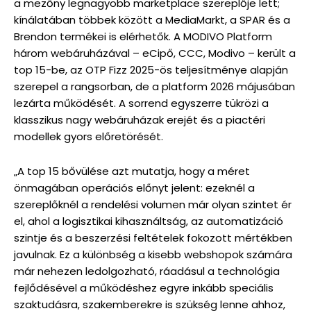
a mezőny legnagyobb marketplace szereplője lett;
kínálatában többek között a MediaMarkt, a SPAR és a
Brendon termékei is elérhetők. A MODIVO Platform
három webáruházával – eCipő, CCC, Modivo – került a
top 15-be, az OTP Fizz 2025-ös teljesítménye alapján
szerepel a rangsorban, de a platform 2026 májusában
lezárta működését. A sorrend egyszerre tükrözi a
klasszikus nagy webáruházak erejét és a piactéri
modellek gyors előretörését.
„A top 15 bővülése azt mutatja, hogy a méret
önmagában operációs előnyt jelent: ezeknél a
szereplőknél a rendelési volumen már olyan szintet ér
el, ahol a logisztikai kihasználtság, az automatizáció
szintje és a beszerzési feltételek fokozott mértékben
javulnak. Ez a különbség a kisebb webshopok számára
már nehezen ledolgozható, ráadásul a technológia
fejlődésével a működéshez egyre inkább speciális
szaktudásra, szakemberekre is szükség lenne ahhoz,