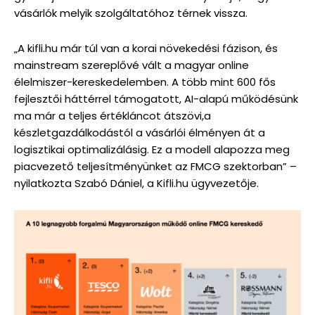
vásárlók melyik szolgáltatóhoz térnek vissza.
„A kifli.hu már túl van a korai növekedési fázison, és
mainstream szereplővé vált a magyar online
élelmiszer-kereskedelemben. A több mint 600 fős
fejlesztői háttérrel támogatott, AI-alapú működésünk
ma már a teljes értékláncot átszövi,a
készletgazdálkodástól a vásárlói élményen át a
logisztikai optimalizálásig. Ez a modell alapozza meg
piacvezető teljesítményünket az FMCG szektorban” –
nyilatkozta Szabó Dániel, a Kifli.hu ügyvezetője.