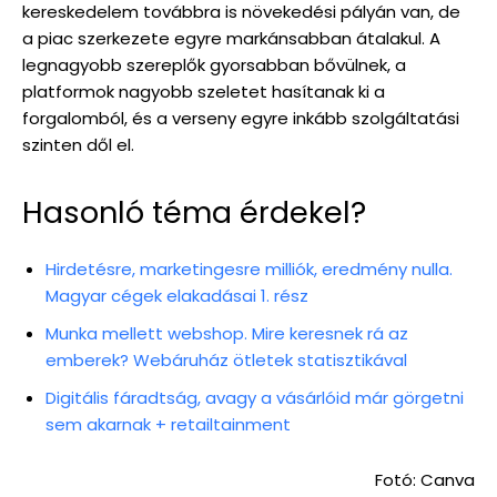
kereskedelem továbbra is növekedési pályán van, de
a piac szerkezete egyre markánsabban átalakul. A
legnagyobb szereplők gyorsabban bővülnek, a
platformok nagyobb szeletet hasítanak ki a
forgalomból, és a verseny egyre inkább szolgáltatási
szinten dől el.
Hasonló téma érdekel?
Hirdetésre, marketingesre milliók, eredmény nulla.
Magyar cégek elakadásai 1. rész
Munka mellett webshop. Mire keresnek rá az
emberek? Webáruház ötletek statisztikával
Digitális fáradtság, avagy a vásárlóid már görgetni
sem akarnak + retailtainment
Fotó: Canva