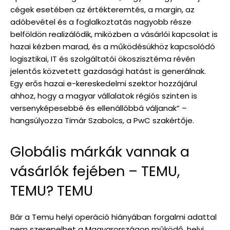
cégek esetében az értékteremtés, a margin, az
adóbevétel és a foglalkoztatás nagyobb része
belföldön realizálódik, miközben a vásárlói kapcsolat is
hazai kézben marad, és a működésükhöz kapcsolódó
logisztikai, IT és szolgáltatói ökoszisztéma révén
jelentős közvetett gazdasági hatást is generálnak.
Egy erős hazai e-kereskedelmi szektor hozzájárul
ahhoz, hogy a magyar vállalatok régiós szinten is
versenyképesebbé és ellenállóbbá váljanak” –
hangsúlyozza Timár Szabolcs, a PwC szakértője.
Globális márkák vannak a
vásárlók fejében – TEMU,
TEMU? TEMU
Bár a Temu helyi operáció hiányában forgalmi adattal
nem szerepelhet a Magyarországon működő, helyi