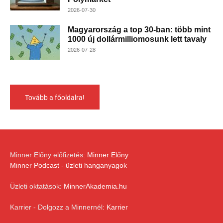
2026-07-30
Magyarország a top 30-ban: több mint
1000 új dollármilliomosunk lett tavaly
2026-07-28
Tovább a főoldalra!
Minner Előny előfizetés:
Minner Előny
Minner Podcast - üzleti hanganyagok
Üzleti oktatások:
MinnerAkademia.hu
Karrier - Dolgozz a Minnernél:
Karrier