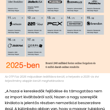
Az OTP Fizz 2026 májusában leállításra került, a helyezés a 2025-ös évi
teljesítmény alapján került meghatározásra.
„A hazai e kereskedők fejlődése és támogatása nem
az import kiváltásáról szól, hiszen a nagy szereplők
kínálata is jelentős részben nemzetközi beszerzésre
épül. A különbség abban van, hogy a magyar tulajdonú