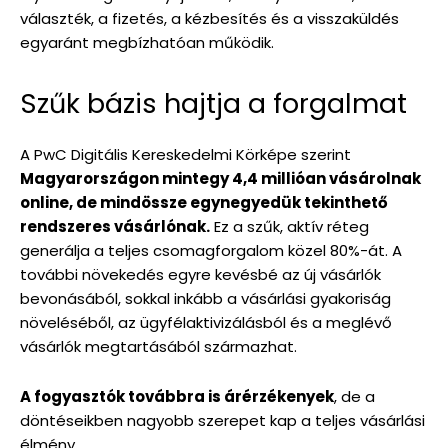
választék, a fizetés, a kézbesítés és a visszaküldés
egyaránt megbízhatóan működik.
Szűk bázis hajtja a forgalmat
A PwC Digitális Kereskedelmi Körképe szerint
Magyarországon mintegy 4,4 millióan vásárolnak
online, de mindössze egynegyedük tekinthető
rendszeres vásárlónak.
Ez a szűk, aktív réteg
generálja a teljes csomagforgalom közel 80%-át. A
további növekedés egyre kevésbé az új vásárlók
bevonásából, sokkal inkább a vásárlási gyakoriság
növeléséből, az ügyfélaktivizálásból és a meglévő
vásárlók megtartásából származhat.
A fogyasztók továbbra is árérzékenyek
, de a
döntéseikben nagyobb szerepet kap a teljes vásárlási
élmény.