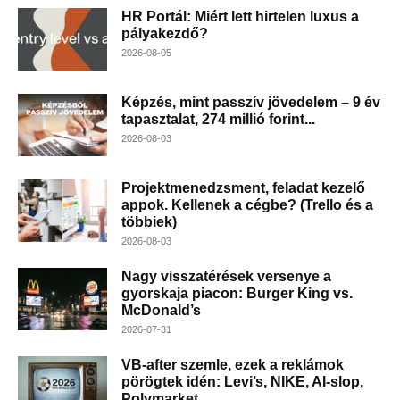
HR Portál: Miért lett hirtelen luxus a
pályakezdő?
2026-08-05
Képzés, mint passzív jövedelem – 9 év
tapasztalat, 274 millió forint...
2026-08-03
Projektmenedzsment, feladat kezelő
appok. Kellenek a cégbe? (Trello és a
többiek)
2026-08-03
Nagy visszatérések versenye a
gyorskaja piacon: Burger King vs.
McDonald’s
2026-07-31
VB-after szemle, ezek a reklámok
pörögtek idén: Levi’s, NIKE, AI-slop,
Polymarket