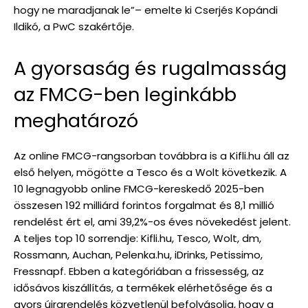
hogy ne maradjanak le”– emelte ki Cserjés Kopándi
Ildikó, a PwC szakértője.
A gyorsaság és rugalmasság
az FMCG-ben leginkább
meghatározó
Az online FMCG-rangsorban továbbra is a Kifli.hu áll az
első helyen, mögötte a Tesco és a Wolt következik. A
10 legnagyobb online FMCG-kereskedő 2025-ben
összesen 192 milliárd forintos forgalmat és 8,1 millió
rendelést ért el, ami 39,2%-os éves növekedést jelent.
A teljes top 10 sorrendje: Kifli.hu, Tesco, Wolt, dm,
Rossmann, Auchan, Pelenka.hu, iDrinks, Petissimo,
Fressnapf. Ebben a kategóriában a frissesség, az
idősávos kiszállítás, a termékek elérhetősége és a
gyors újrarendelés közvetlenül befolyásolja, hogy a