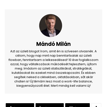
Mándó Milán
Azt az üzleti blogot írom, amit én is szívesen olvasnék. A
célom, hogy nap mint nap benntartsalak az üzleti
flowban, fenntartsam a lelkesedésed! 10 éve foglalkozom
azzal, hogy vállalkozások működését fejlesztem, újítom
meg. Imádom az üzleti statisztikákat, stratégiákat,
kutatásokat és ezeket mind összekapcsolni. És ebben
segítek neked a cikkekben, oktatásokban, sőt akár
chaten is! Új témám lesz most a work-life balance,
kiegyensúlyozott élet. Mert mindig kell valami új!