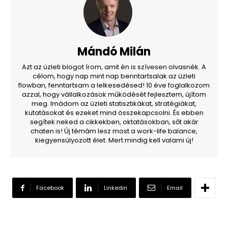
Mándó Milán
Azt az üzleti blogot írom, amit én is szívesen olvasnék. A
célom, hogy nap mint nap benntartsalak az üzleti
flowban, fenntartsam a lelkesedésed! 10 éve foglalkozom
azzal, hogy vállalkozások működését fejlesztem, újítom
meg. Imádom az üzleti statisztikákat, stratégiákat,
kutatásokat és ezeket mind összekapcsolni. És ebben
segítek neked a cikkekben, oktatásokban, sőt akár
chaten is! Új témám lesz most a work-life balance,
kiegyensúlyozott élet. Mert mindig kell valami új!
Facebook
Linkedin
Email