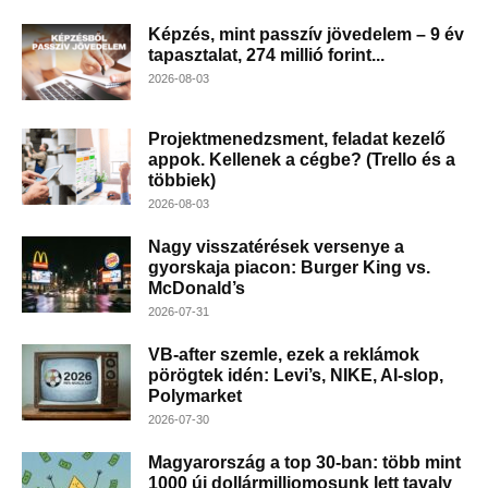
Képzés, mint passzív jövedelem – 9 év
tapasztalat, 274 millió forint...
2026-08-03
Projektmenedzsment, feladat kezelő
appok. Kellenek a cégbe? (Trello és a
többiek)
2026-08-03
Nagy visszatérések versenye a
gyorskaja piacon: Burger King vs.
McDonald’s
2026-07-31
VB-after szemle, ezek a reklámok
pörögtek idén: Levi’s, NIKE, AI-slop,
Polymarket
2026-07-30
Magyarország a top 30-ban: több mint
1000 új dollármilliomosunk lett tavaly