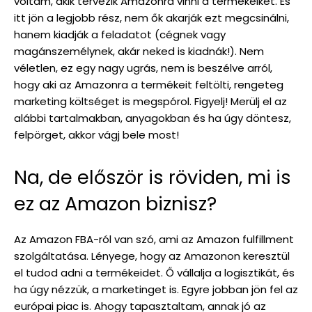
voltam, akik tervezik Amazonra vinni a termékeiket. És
itt jön a legjobb rész, nem ők akarják ezt megcsinálni,
hanem kiadják a feladatot (cégnek vagy
magánszemélynek, akár neked is kiadnák!). Nem
véletlen, ez egy nagy ugrás, nem is beszélve arról,
hogy aki az Amazonra a termékeit feltölti, rengeteg
marketing költséget is megspórol. Figyelj! Merülj el az
alábbi tartalmakban, anyagokban és ha úgy döntesz,
felpörget, akkor vágj bele most!
Na, de először is röviden, mi is
ez az Amazon biznisz?
Az Amazon FBA-ról van szó, ami az Amazon fulfillment
szolgáltatása. Lényege, hogy az Amazonon keresztül
el tudod adni a termékeidet. Ő vállalja a logisztikát, és
ha úgy nézzük, a marketinget is. Egyre jobban jön fel az
európai piac is. Ahogy tapasztaltam, annak jó az