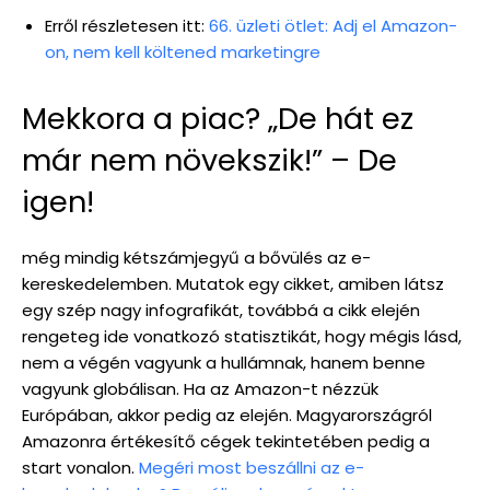
Erről részletesen itt:
66. üzleti ötlet: Adj el Amazon-
on, nem kell költened marketingre
Mekkora a piac? „De hát ez
már nem növekszik!” – De
igen!
még mindig kétszámjegyű a bővülés az e-
kereskedelemben. Mutatok egy cikket, amiben látsz
egy szép nagy infografikát, továbbá a cikk elején
rengeteg ide vonatkozó statisztikát, hogy mégis lásd,
nem a végén vagyunk a hullámnak, hanem benne
vagyunk globálisan. Ha az Amazon-t nézzük
Európában, akkor pedig az elején. Magyarországról
Amazonra értékesítő cégek tekintetében pedig a
start vonalon.
Megéri most beszállni az e-