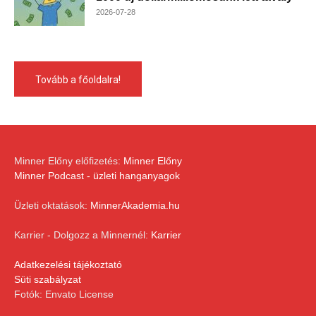
2026-07-28
Tovább a főoldalra!
Minner Előny előfizetés:
Minner Előny
Minner Podcast - üzleti hanganyagok
Üzleti oktatások:
MinnerAkademia.hu
Karrier - Dolgozz a Minnernél:
Karrier
Adatkezelési tájékoztató
Süti szabályzat
Fotók: Envato License