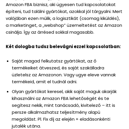
Amazon FBA biznisz, aki ügyesen tud kapcsolatokat
építeni, tud találni gyártókat, azokkal jól tárgyalni. Mert
valójában ezen múlik, a logisztikát (csomag kiküldés),
a marketinget, a „webshop” üzemeltetést az Amazon
csinálja. Így az árrésed sokkal magasabb.
Két dologba tudsz belevágni ezzel kapcsolatban:
Saját magad felkutatsz gyártókat, az ő
termékeiket átveszed, és saját szakálladra
üzletelsz az Amazonon. Vagy ugye eleve vannak
termékeid, amit el tudnál adni.
Olyan gyártókat keresel, akik saját maguk akarják
kihasználni az Amazon FBA lehetőségét és te
segítesz nekik, mint tanácsadó, kivitelező – itt is
persze alkalmazhatsz teljesítmény alapú
megoldást. Pl. Fix díj az elején + eladásonkénti
jutalék utána.