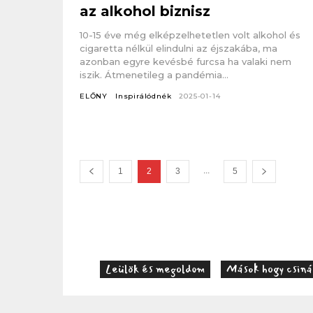
az alkohol biznisz
10-15 éve még elképzelhetetlen volt alkohol és
cigaretta nélkül elindulni az éjszakába, ma
azonban egyre kevésbé furcsa ha valaki nem
iszik. Átmenetileg a pandémia...
ELŐNY
Inspirálódnék
2025-01-14
...
1
2
3
5
Leülök és megoldom
Mások hogy csiná