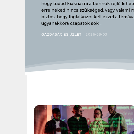
hogy tudod kiaknázni a bennük rejlő lehető
erre neked nincs szükséged, vagy valami m
biztos, hogy foglalkozni kell ezzel a témáva
ugyanakkora csapatok sok...
GAZDASÁG ÉS ÜZLET
2026-08-03