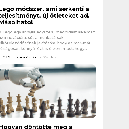
Lego módszer, ami serkenti a
teljesítményt, új ötleteket ad.
Másolható!
A Lego egy annyira egyszerű megoldást alkalmaz
az innovációra, sőt a munkatársak
elköteleződésének javítására, hogy az már-már
túlságosan könnyű. Azt is érzem most, hogy...
ELŐNY
Inspirálódnék
2025-01-17
Hogyan döntötte meg a