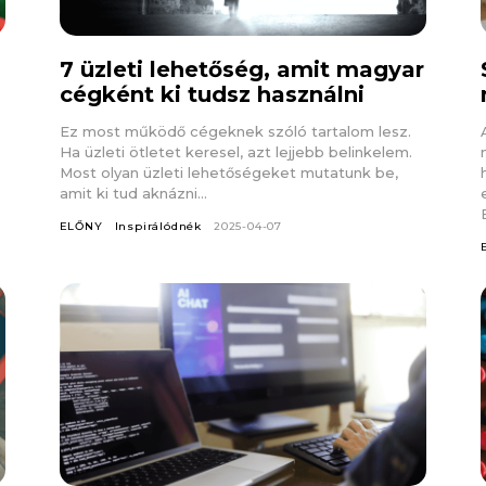
7 üzleti lehetőség, amit magyar
cégként ki tudsz használni
Ez most működő cégeknek szóló tartalom lesz.
Ha üzleti ötletet keresel, azt lejjebb belinkelem.
Most olyan üzleti lehetőségeket mutatunk be,
amit ki tud aknázni...
ELŐNY
Inspirálódnék
2025-04-07