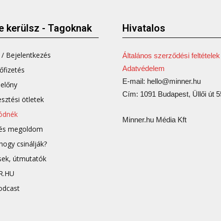
e kerülsz - Tagoknak
Hivatalos
/ Bejelentkezés
Általános szerződési feltételek
Adatvédelem
őfizetés
E-mail: hello@minner.hu
előny
Cím: 1091 Budapest, Üllői út 
esztési ötletek
lódnék
Minner.hu Média Kft
 és megoldom
ogy csinálják?
sek, útmutatók
R.HU
odcast