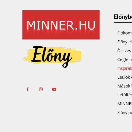
Előnyb
Fiókom 
Előny el
Összes 
Cégfejl
Inspirá
Leülök
Mások h
Letölté
MINNE
Előny p