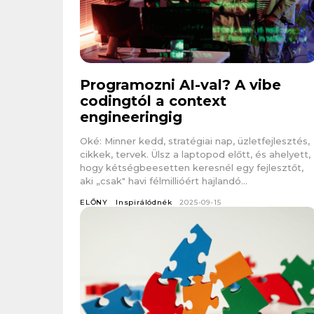
Programozni AI-val? A vibe
codingtól a context
engineeringig
Oké: Minner kedd, stratégiai nap, üzletfejlesztés,
cikkek, tervek. Ülsz a laptopod előtt, és ahelyett,
hogy kétségbeesetten keresnél egy fejlesztőt,
aki „csak" havi félmillióért hajlandó...
ELŐNY
Inspirálódnék
2025-09-15