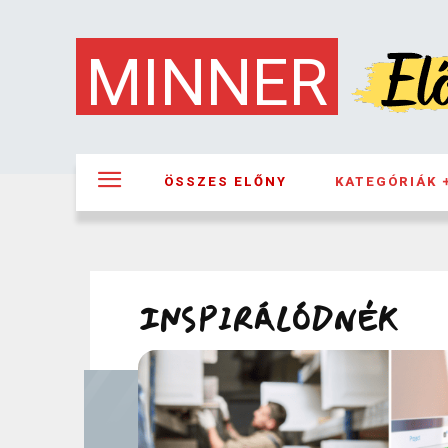
MINNER
LEÜLÖK ÉS MEGOLDOM
MÁSOK HOGY CSIN
ÖSSZES ELŐNY
KATEGÓRIÁK
INSPIRÁLÓDNÉK