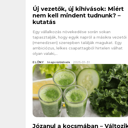
Új vezetők, új kihívások: Miért
nem kell mindent tudnunk? –
kutatás
Egy vállalkozás növekedése során sokan
tapasztalják, hogy egyik napról a másikra vezetői
(menedzseri) szerepben találják magukat. Egy
ambiciózus, lelkes csapattagból hirtelen válhat
olyan valaki,...
ELŐNY
Inspirálódnék
2025-01-31
Józanul a kocsmában – Változi