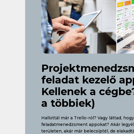
Projektmenedzs
feladat kezelő ap
Kellenek a cégbe?
a többiek)
Hallottál már a Trello-ról? Vagy láttad, hogy
feladatmenedzsment appokat? Akár legyél
területen, akár már belecsíptél, de elakadtál