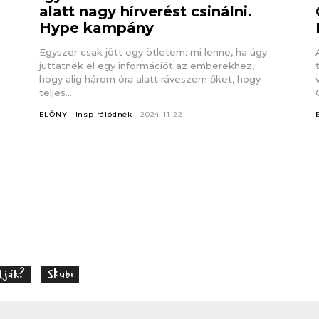
alatt nagy hírverést csinálni.
Hype kampány
Egyszer csak jött egy ötletem: mi lenne, ha úgy
juttatnék el egy információt az emberekhez,
hogy alig három óra alatt ráveszem őket, hogy
teljes...
ELŐNY
Inspirálódnék
2024-11-22
lják?
Skubi