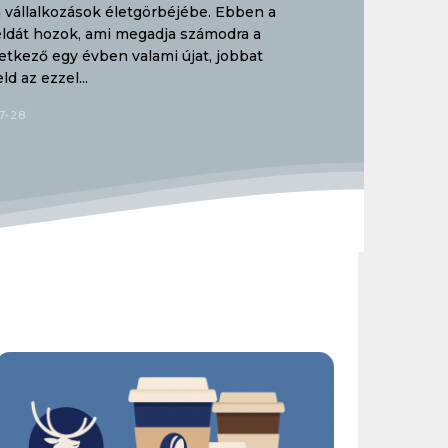
a vállalkozások életgörbéjébe. Ebben a
ldát hozok, ami megadja számodra a
vetkező egy évben valami újat, jobbat
d az ezzel...
7-28