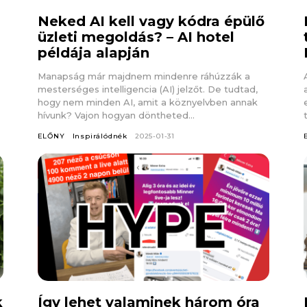
Neked AI kell vagy kódra épülő
üzleti megoldás? – AI hotel
példája alapján
Manapság már majdnem mindenre ráhúzzák a
mesterséges intelligencia (AI) jelzőt. De tudtad,
hogy nem minden AI, amit a köznyelvben annak
hívunk? Vajon hogyan döntheted...
ELŐNY
Inspirálódnék
2025-01-31
k
Így lehet valaminek három óra