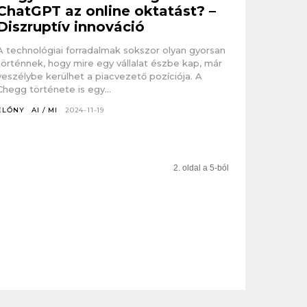
ChatGPT az online oktatást? –
Diszruptív innováció
A technológiai forradalmak sokszor olyan gyorsan
történnek, hogy mire egy vállalat észbe kap, már
veszélybe kerülhet a piacvezető pozíciója. A
Chegg története is egy...
ELŐNY
AI / MI
2024-11-19
2. oldal a 5-ból