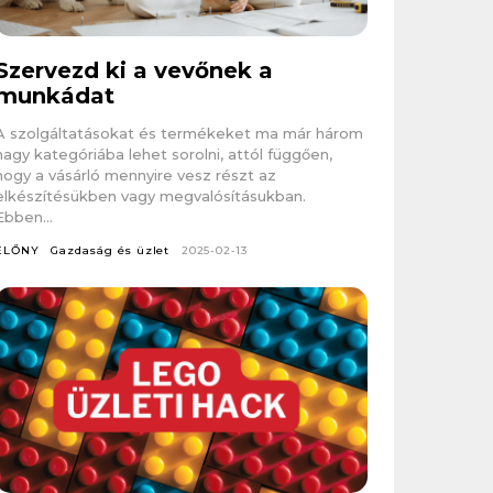
Szervezd ki a vevőnek a
munkádat
A szolgáltatásokat és termékeket ma már három
nagy kategóriába lehet sorolni, attól függően,
hogy a vásárló mennyire vesz részt az
elkészítésükben vagy megvalósításukban.
Ebben...
ELŐNY
Gazdaság és üzlet
2025-02-13