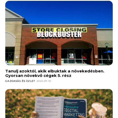
Tanulj azoktól, akik elbuktak a növekedésben.
Gyorsan növekvő cégek 5. rész
GAZDASÁG ÉS ÜZLET
2026-07-10