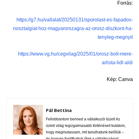
Forrás:
https://g7.hu/vallalat/20250131/sporolast-es-fapados-
nosztalgiat-hoz-magyarorszagra-az-orosz-diszkont-ha-
tenyleg-megnyit
https://www.vg.hu/cegvilag/2025/01/orosz-bolt-mere-
arlista-lidl-aldi
Kép: Canva
Pál Bettina
Fellobbantom benned a vállalkozói tüzet! Az
üzleti világ legizgalmasabb történéseit kutatom,
hogy megmutassam, mit tanulhatunk belőlük –
és hogyan fordíthatjuk őket a vállalkozásod