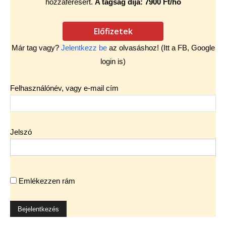
hozzáférésért.
A tagság díja: 7900 Ft/hó
Előfizetek
Már tag vagy?
Jelentkezz be
az olvasáshoz! (Itt a FB, Google
login is)
Felhasználónév, vagy e-mail cím
Jelszó
Emlékezzen rám