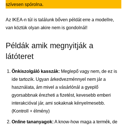
szívesen spórolna.
Az IKEA-n túl is találunk bőven példát erre a modellre,
van köztük olyan akire nem is gondolnál!
Példák amik megnyitják a
látóteret
Önkiszolgáló kasszák:
Meglepő vagy nem, de ez is
ide tartozik. Ugyan árkedvezménnyel nem jár a
használata, ám mivel a vásárlónál a gyeplő
gyorsabbnak érezheti a fizetést, kevesebb emberi
interakcióval jár, ami sokaknak kényelmesebb.
(Kontroll + élmény)
Online tananyagok:
A know-how maga a termék, de