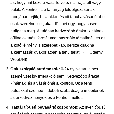
az, hogy mit kezd a vásárló vele, már rajta áll vagy
bukik. A kontroll itt a tananyag feldolgozásának
módjában rejlik, hisz akkor és ott tanul a vásárló ahol
csak szeretne, sőt, akár dönthet úgy, hogy sosem
hallgatja meg. Általában kedvezőbb árakat kínálnak
offline oktatási formátumot használó társaiknál, és az
alkotói élmény is szerepet kap, persze csak ha
alkalmazzák gyakorlatban a tanultakat. (Pl.: Udemy,
WebUNI)
Önkiszolgáló autómosók:
0-24 nyitvatart, nincs
személyzet így interakció sem. Kedvezőbb árakat
kínálnak, és a vásárlónál a kontroll. Ők a fenti
példákkal szemben időbeli szabadságra is építenek
az árkedvezmények és a kontroll mellett.
Raktár típusú bevásárlóközpontok:
Az ilyen típusú