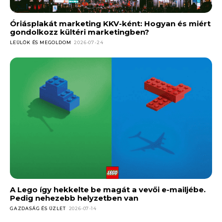
Óriásplakát marketing KKV-ként: Hogyan és miért
gondolkozz kültéri marketingben?
LEÜLÖK ÉS MEGOLDOM
2026-07-24
A Lego így hekkelte be magát a vevői e-mailjébe.
Pedig nehezebb helyzetben van
GAZDASÁG ÉS ÜZLET
2026-07-14