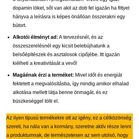
dopamin löket, sőt van akit az dob fel igazán ha fittyet
hányva a leírásra is képes önállóan összerakni egy
bútort.
Alkotói élményt ad:
A tervezésnél, és az
összeszerelésnél egy kicsit belebújhatunk a
belsőépítészek és asztalosok cipőjébe. Itt igazán
kiélheti a kreativitását a vevő!
Magáénak érzi a terméket:
Mivel időt és energiát
fektetett a megvalósításba, így mindig amikor elhalad
alkotása mellett látja benne önmagát, és ez
büszkeséggel tölti el.
Az ilyen típusú termékekre ott az igény, ez a célközönség
szereti, ha nála van a kormány, szeretne aktív része lenni
a produktumnak, de természetesen az sem utolsó, hogy