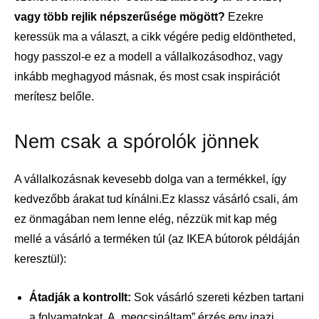
vagy több rejlik népszerűsége mögött?
Ezekre
keressük ma a választ, a cikk végére pedig eldöntheted,
hogy passzol-e ez a modell a vállalkozásodhoz, vagy
inkább meghagyod másnak, és most csak inspirációt
merítesz belőle.
Nem csak a spórolók jönnek
A vállalkozásnak kevesebb dolga van a termékkel, így
kedvezőbb árakat tud kínálni.Ez klassz vásárló csali, ám
ez önmagában nem lenne elég, nézzük mit kap még
mellé a vásárló a terméken túl (az IKEA bútorok példáján
keresztül):
Átadják a kontrollt:
Sok vásárló szereti kézben tartani
a folyamatokat. A „megcsináltam” érzés egy igazi