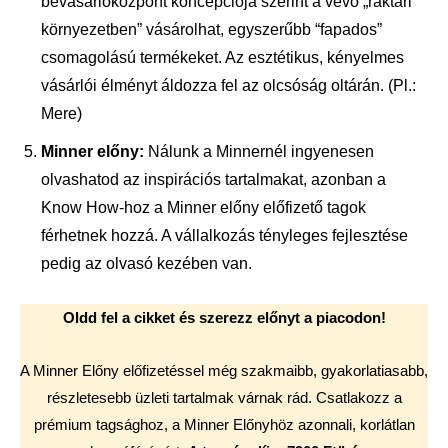
bevásárlóközpont koncepciója szerint a vevő „raktári
környezetben” vásárolhat, egyszerűbb “fapados”
csomagolású termékeket. Az esztétikus, kényelmes
vásárlói élményt áldozza fel az olcsóság oltárán. (Pl.:
Mere)
Minner előny:
Nálunk a Minnernél ingyenesen
olvashatod az inspirációs tartalmakat, azonban a
Know How-hoz a Minner előny előfizető tagok
férhetnek hozzá. A vállalkozás tényleges fejlesztése
pedig az olvasó kezében van.
Oldd fel a cikket és szerezz előnyt a piacodon!
A Minner Előny előfizetéssel még szakmaibb, gyakorlatiasabb,
részletesebb üzleti tartalmak várnak rád. Csatlakozz a
prémium tagsághoz, a Minner Előnyhöz azonnali, korlátlan