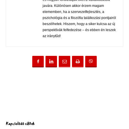
javára. Különösen akkor érzem magam
elememben, ha a szervezetfejlesztés, a
pszichológia és a filozófia találkozási pontjairól
beszélhetek. Hiszem, hogy a siker kulcsa az új
perspektívák felfedezése – és ebben én leszek
az iránytűd!
Kapcsolódó cikkek