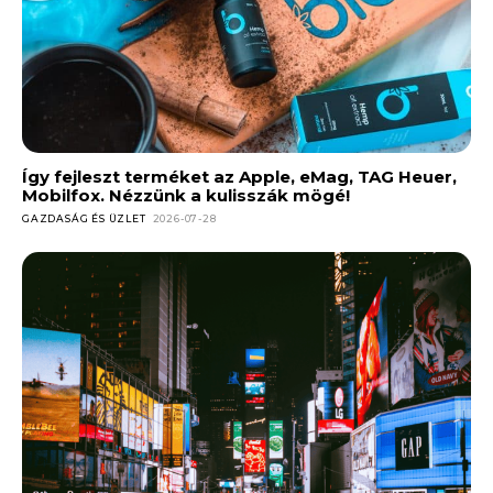
Így fejleszt terméket az Apple, eMag, TAG Heuer,
Mobilfox. Nézzünk a kulisszák mögé!
GAZDASÁG ÉS ÜZLET
2026-07-28