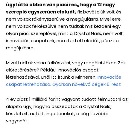
úgy látta abban van piaci rés,, hogy a 12 nagy
szereplő egyszerűen elaludt,
fix bevételük volt és
nem voltak rákényszerülve a megújulásra. Mivel erre
nem voltak felkészülve nem tudtak mit kezdeni egy
olyan piaci szereplővel, mint a Crystal Nails, nem volt
innovációs csapatunk, nem fektettek időt, pénzt a
megújulásra.
Mivel tudtak volna felkészülni, vagy reagálni Jákob Zoli
előretörésére? Például innovációs csapat
létrehozásával. Erről itt írtunk a Minneren:
Innovációs
csapat létrehozása. Gyorsan növekvő cégek 6. rész
4 év alatt 1 milliárd forint vagyont tudott felmutatni az
alapító úgy, hogyha összeadták a Crystal Nails,
készleteit, autóit, ingatlanokat, a cég további
vagyonát.