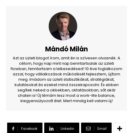
Mándó Milán
Azt az üzleti blogot írom, amit én is szívesen olvasnék. A
célom, hogy nap mint nap benntartsalak az üzleti
flowban, fenntartsam a lelkesedésed! 10 éve foglalkozom
azzal, hogy vállalkozások működését fejlesztem, újítom
meg. Imádom az üzleti statisztikákat, stratégiákat,
kutatásokat és ezeket mind összekapcsolni. És ebben
segítek neked a cikkekben, oktatásokban, sőt akár
chaten is! Új témám lesz most a work-life balance,
kiegyensúlyozott élet. Mert mindig kell valami új!
Facebook
Linkedin
Email