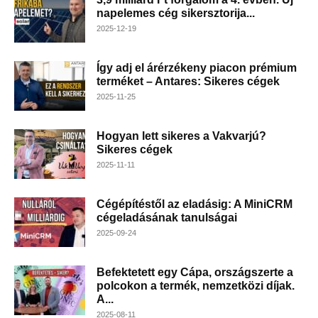
napelemes cég sikersztorija...
2025-12-19
Így adj el árérzékeny piacon prémium
terméket – Antares: Sikeres cégek
2025-11-25
Hogyan lett sikeres a Vakvarjú?
Sikeres cégek
2025-11-11
Cégépítéstől az eladásig: A MiniCRM
cégeladásának tanulságai
2025-09-24
Befektetett egy Cápa, országszerte a
polcokon a termék, nemzetközi díjak.
A...
2025-08-11