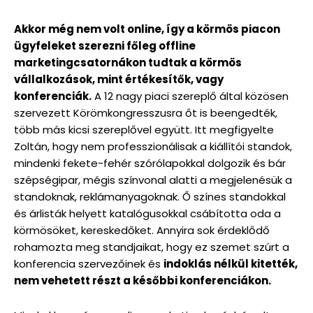
Akkor még nem volt online, így a körmös piacon
ügyfeleket szerezni főleg offline
marketingcsatornákon tudtak a körmös
vállalkozások, mint értékesítők, vagy
konferenciák.
A 12 nagy piaci szereplő által közösen
szervezett Körömkongresszusra őt is beengedték,
több más kicsi szereplővel együtt. Itt megfigyelte
Zoltán, hogy nem professzionálisak a kiállítói standok,
mindenki fekete-fehér szórólapokkal dolgozik és bár
szépségipar, mégis színvonal alatti a megjelenésük a
standoknak, reklámanyagoknak. Ő színes standokkal
és árlisták helyett katalógusokkal csábította oda a
körmösöket, kereskedőket. Annyira sok érdeklődő
rohamozta meg standjaikat, hogy ez szemet szúrt a
konferencia szervezőinek és
indoklás nélkül kitették,
nem vehetett részt a későbbi konferenciákon.