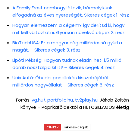
A Family Frost nemhogy létezik, bármelyikünk
elfogadná az éves nyereségét. Sikeres cégek 1. rész
Hogyan elemezzem a cégem? Így derítsd ki, hogy
mit kell változtatni. Gyorsan növekvő cégek 2. rész
BioTechUSA: Ez a magyar cég milliárdossá gyúrta
magát. – Sikeres cégek 3. rész
Lipóti Pékség: Hogyan tudnak eladni heti 1,5 millió
darab nosztalgia kiflit? – Sikeres cégek 4. rész
Unix Autó: Óbudai panellakás kisszobájából
milliárdos nagyvállalat – Sikeres cégek 5. rész
Forrás:
vg.hu/
,
.portfolio.hu
,
tv2play.hu
, Jákob Zoltán
könyve – Paprikaföldektől a HÉTCSILLAGOS életig
CÍMKÉK
sikeres-cégek