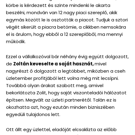
körbe is kérdezett és szinte mindenki le akarta
beszélni, mondván van 12 nagy piaci szereplő, akik
egymás között le is osztották a piacot. Tudjuk a sztori
végét sikerült a piacra betörnie, a cikkben nemsokára
el is árulom, hogy ebből a 12 szereplőből, ma mennyi
működik.
Ezzel a vállalkozóval bár néhány évig együtt dolgozott,
de
Zoltán keveselte a saját hasznát,
mivel
nagyrészt ő dolgozott a legtöbbet, miközben a cseh
üzletember profitjából lett volna még mit lecsípni.
Továbbá olyan árakat szabott meg, amivel
bekorlátozta Zolit, hogy saját viszonteladói hálózatot
építsen. Megvált az üzleti partnerétől. Talán ez is
okozhatta azt, hogy ezután minden bizniszében
egyedüli tulajdonos lett.
Ott állt egy üzlettel, eladóját elcsaklizta az előbb