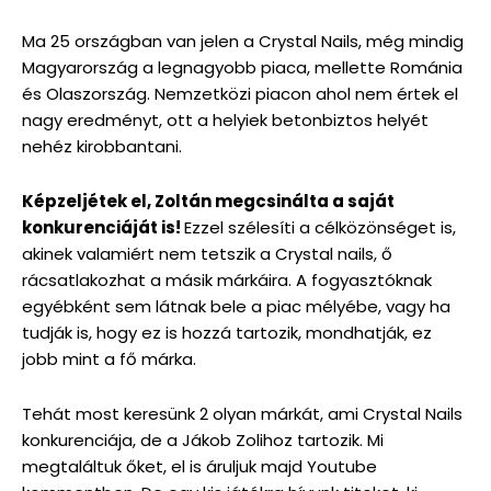
Ma 25 országban van jelen a Crystal Nails, még mindig
Magyarország a legnagyobb piaca, mellette Románia
és Olaszország. Nemzetközi piacon ahol nem értek el
nagy eredményt, ott a helyiek betonbiztos helyét
nehéz kirobbantani.
Képzeljétek el, Zoltán megcsinálta a saját
konkurenciáját is!
Ezzel szélesíti a célközönséget is,
akinek valamiért nem tetszik a Crystal nails, ő
rácsatlakozhat a másik márkáira. A fogyasztóknak
egyébként sem látnak bele a piac mélyébe, vagy ha
tudják is, hogy ez is hozzá tartozik, mondhatják, ez
jobb mint a fő márka.
Tehát most keresünk 2 olyan márkát, ami Crystal Nails
konkurenciája, de a Jákob Zolihoz tartozik. Mi
megtaláltuk őket, el is áruljuk majd Youtube