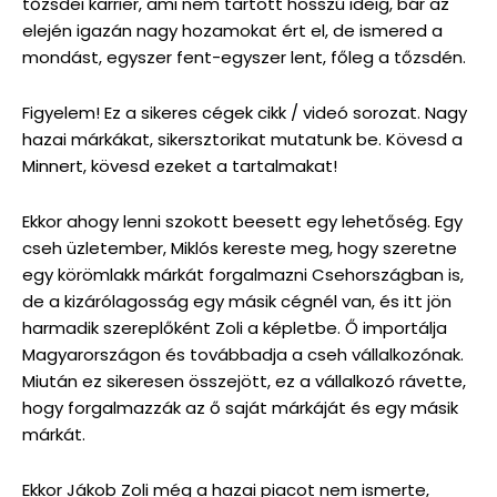
tőzsdei karrier, ami nem tartott hosszú ideig, bár az
elején igazán nagy hozamokat ért el, de ismered a
mondást, egyszer fent-egyszer lent, főleg a tőzsdén.
Figyelem! Ez a sikeres cégek cikk / videó sorozat. Nagy
hazai márkákat, sikersztorikat mutatunk be. Kövesd a
Minnert, kövesd ezeket a tartalmakat!
Ekkor ahogy lenni szokott beesett egy lehetőség. Egy
cseh üzletember, Miklós kereste meg, hogy szeretne
egy körömlakk márkát forgalmazni Csehországban is,
de a kizárólagosság egy másik cégnél van, és itt jön
harmadik szereplőként Zoli a képletbe. Ő importálja
Magyarországon és továbbadja a cseh vállalkozónak.
Miután ez sikeresen összejött, ez a vállalkozó rávette,
hogy forgalmazzák az ő saját márkáját és egy másik
márkát.
Ekkor Jákob Zoli még a hazai piacot nem ismerte,