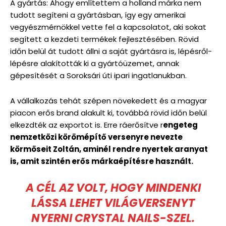
A gyártás: Ahogy említettem a holland márka nem
tudott segíteni a gyártásban, így egy amerikai
vegyészmérnökkel vette fel a kapcsolatot, aki sokat
segített a kezdeti termékek fejlesztésében. Rövid
időn belül át tudott állni a saját gyártásra is, lépésről-
lépésre alakították ki a gyártóüzemet, annak
gépesítését a Soroksári úti ipari ingatlanukban.
A vállalkozás tehát szépen növekedett és a magyar
piacon erős brand alakult ki, továbbá rövid időn belül
elkezdték az exportot is. Erre ráerősítve r
engeteg
nemzetközi körömépítő versenyre nevezte
körmöseit Zoltán, aminél rendre nyertek aranyat
is, amit szintén erős márkaépítésre használt.
A CÉL AZ VOLT, HOGY MINDENKI
LÁSSA LEHET VILÁGVERSENYT
NYERNI CRYSTAL NAILS-SZEL.