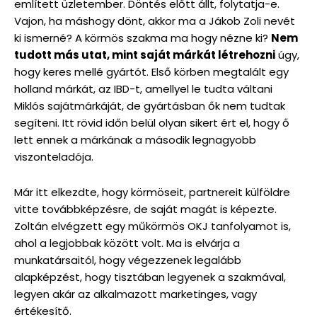
említett üzletember. Döntés előtt állt, folytatja-e.
Vajon, ha máshogy dönt, akkor ma a Jákob Zoli nevét
ki ismerné? A körmös szakma ma hogy nézne ki?
Nem
tudott más utat, mint saját márkát létrehozni
úgy,
hogy keres mellé gyártót. Első körben megtalált egy
holland márkát, az IBD-t, amellyel le tudta váltani
Miklós sajátmárkáját, de gyártásban ők nem tudtak
segíteni. Itt rövid időn belül olyan sikert ért el, hogy ő
lett ennek a márkának a második legnagyobb
viszonteladója.
Már itt elkezdte, hogy körmöseit, partnereit külföldre
vitte továbbképzésre, de saját magát is képezte.
Zoltán elvégzett egy műkörmös OKJ tanfolyamot is,
ahol a legjobbak között volt. Ma is elvárja a
munkatársaitól, hogy végezzenek legalább
alapképzést, hogy tisztában legyenek a szakmával,
legyen akár az alkalmazott marketinges, vagy
értékesítő.