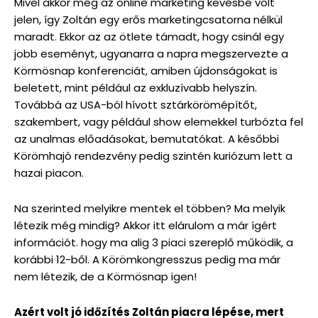
Mivel akkor még az online marketing kevésbé volt
jelen, így Zoltán egy erős marketingcsatorna nélkül
maradt. Ekkor az az ötlete támadt, hogy csinál egy
jobb eseményt, ugyanarra a napra megszervezte a
Körmösnap konferenciát, amiben újdonságokat is
beletett, mint például az exkluzívabb helyszín.
Továbbá az USA-ból hívott sztárkörömépítőt,
szakembert, vagy például show elemekkel turbózta fel
az unalmas előadásokat, bemutatókat. A későbbi
Körömhajó rendezvény pedig szintén kuriózum lett a
hazai piacon.
Na szerinted melyikre mentek el többen? Ma melyik
létezik még mindig? Akkor itt elárulom a már ígért
információt. hogy ma alig 3 piaci szereplő működik, a
korábbi 12-ből. A Körömkongresszus pedig ma már
nem létezik, de a Körmösnap igen!
Azért volt jó időzítés Zoltán piacra lépése, mert