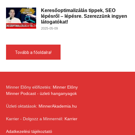
Keresőoptimalizálás tippek, SEO
lépésről – lépésre. Szerezzünk ingyen
látogatókat!
2025-05-09
Tovább a főoldalra!
Minner Előny előfizetés:
Minner Előny
Minner Podcast - üzleti hanganyagok
Üzleti oktatások:
MinnerAkademia.hu
Karrier - Dolgozz a Minnernél:
Karrier
Adatkezelési tájékoztató