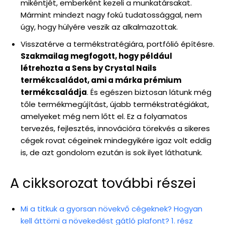
mikéntjét, emberként kezeli a munkatársakat.
Mármint mindezt nagy fokú tudatossággal, nem
úgy, hogy hülyére veszik az alkalmazottak.
Visszatérve a termékstratégiára, portfólió építésre.
Szakmailag megfogott, hogy például
létrehozta a Sens by Crystal Nails
termékcsaládot, ami a márka prémium
termékcsaládja
. És egészen biztosan látunk még
tőle termékmegújítást, újabb termékstratégiákat,
amelyeket még nem lőtt el. Ez a folyamatos
tervezés, fejlesztés, innovációra törekvés a sikeres
cégek rovat cégeinek mindegyikére igaz volt eddig
is, de azt gondolom ezután is sok ilyet láthatunk.
A cikksorozat további részei
Mi a titkuk a gyorsan növekvő cégeknek? Hogyan
kell áttörni a növekedést gátló plafont? 1. rész