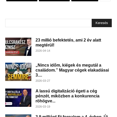
Keresés
23 millió befektetés, ami 2 év alatt
megtérül!
2026-04-14
„Nincs időm, kiégek és megutál a
családom.” Magyar cégek elakadásai
3....
2026-03-27
A lassú digitalizáció égeti a cég
pénzét, miközben a konkurencia
röhögve...
2026-03-19
3,9 milliárd Ft forgalom a 4. évben. Új