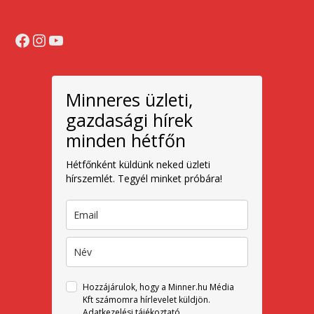
Facebook
Instagram
YouTube
Minneres üzleti,
gazdasági hírek
minden hétfőn
Hétfőnként küldünk neked üzleti
hírszemlét. Tegyél minket próbára!
Hozzájárulok, hogy a Minner.hu Média
Kft számomra hírlevelet küldjön.
Adatkezelési tájékoztató