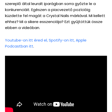
szereplő által leuralt iparágban sorra győzte le a
konkurenciáit. Egészen a piacvezető pozícióig
küzdette fel magát a Crystal Nails márkával. Mi kellett
ehhez? Mi a sikere esszenciája? Ezt gyűjtöttük össze
ebben a videóban.
Youtube-on itt éred el,
Spotify-on itt,
Apple
Podcastban itt
.