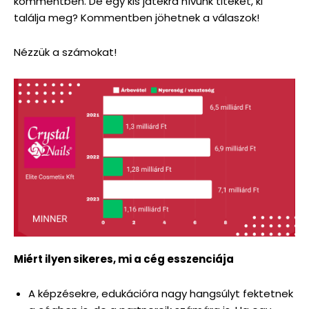
kommentben. De egy kis játékra hívunk titeket, ki
találja meg? Kommentben jöhetnek a válaszok!
Nézzük a számokat!
Miért ilyen sikeres, mi a cég esszenciája
A képzésekre, edukációra nagy hangsúlyt fektetnek