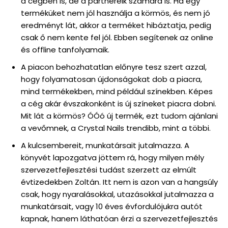
a cégben is, de a partnereik számára is. Ha egy
terméküket nem jól használja a körmös, és nem jó
eredményt lát, akkor a terméket hibáztatja, pedig
csak ő nem kente fel jól. Ebben segítenek az online
és offline tanfolyamaik.
A piacon behozhatatlan előnyre tesz szert azzal,
hogy folyamatosan újdonságokat dob a piacra,
mind termékekben, mind például színekben. Képes
a cég akár évszakonként is új színeket piacra dobni.
Mit lát a körmös? ÓÓó új termék, ezt tudom ajánlani
a vevőmnek, a Crystal Nails trendibb, mint a többi.
A kulcsembereit, munkatársait jutalmazza. A
könyvét lapozgatva jöttem rá, hogy milyen mély
szervezetfejlesztési tudást szerzett az elmúlt
évtizedekben Zoltán. Itt nem is azon van a hangsúly
csak, hogy nyaralásokkal, utazásokkal jutalmazza a
munkatársait, vagy 10 éves évfordulójukra autót
kapnak, hanem láthatóan érzi a szervezetfejlesztés