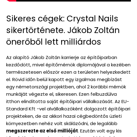
Sikeres cégek: Crystal Nails
sikertörténete. Jákob Zoltán
önerőből lett milliárdos
Az alapító Jákob Zoltán karrierje az építőiparban
kezdődött, mivel építőmérnök diplomájával a kezében
természetesen először ezen a területen helyezkedett
el. Rövid időn belül kapott egy izgalmas megbízást
egy németországi projektben, ahol 2 korábbi mérnök
munkáját végezte el, sikeresen. Ezen felbuzdúlva
itthon elindította saját építőipari vállalkozását. Az EU-
Standard Kft -vel alvállalkozóként dolgozott építőipari
projekteken, de az akkori hazai cégbedöntős üzleti
környezetben nehéz volt skálázódni, de legalább
megszerezte az első millióját
. Ezután volt egy kis