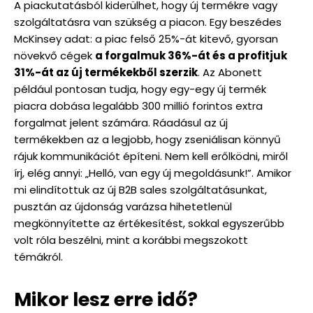
A piackutatásból kiderülhet, hogy új termékre vagy
szolgáltatásra van szükség a piacon. Egy beszédes
McKinsey adat: a piac felső 25%-át kitevő, gyorsan
növekvő cégek
a forgalmuk 36%-át és a profitjuk
31%-át az új termékekből szerzik
. Az Abonett
például pontosan tudja, hogy egy-egy új termék
piacra dobása legalább 300 millió forintos extra
forgalmat jelent számára. Ráadásul az új
termékekben az a legjobb, hogy zseniálisan könnyű
rájuk kommunikációt építeni. Nem kell erőlködni, miről
írj, elég annyi: „Helló, van egy új megoldásunk!”. Amikor
mi elindítottuk az új B2B sales szolgáltatásunkat,
pusztán az újdonság varázsa hihetetlenül
megkönnyítette az értékesítést, sokkal egyszerűbb
volt róla beszélni, mint a korábbi megszokott
témákról.
Mikor lesz erre idő?