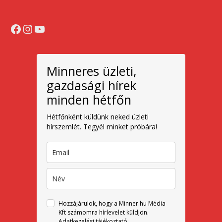
Facebook
Instagram
YouTube
Minneres üzleti,
gazdasági hírek
minden hétfőn
Hétfőnként küldünk neked üzleti
hírszemlét. Tegyél minket próbára!
Hozzájárulok, hogy a Minner.hu Média
Kft számomra hírlevelet küldjön.
Adatkezelési tájékoztató