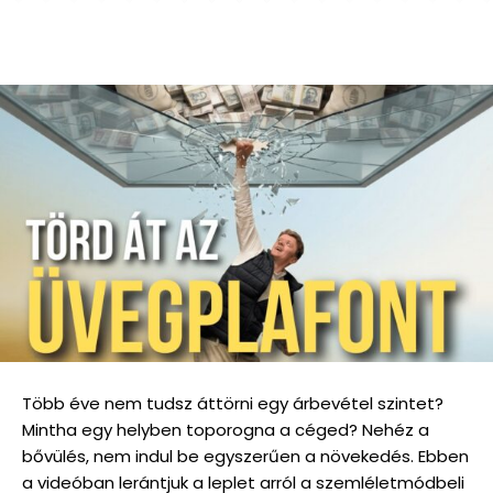
Több éve nem tudsz áttörni egy árbevétel szintet?
Mintha egy helyben toporogna a céged? Nehéz a
bővülés, nem indul be egyszerűen a növekedés. Ebben
a videóban lerántjuk a leplet arról a szemléletmódbeli