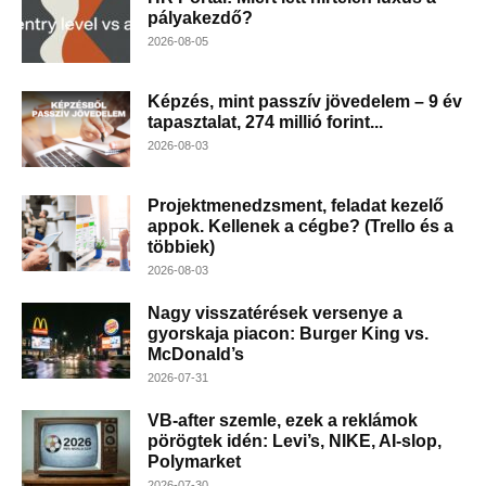
pályakezdő?
2026-08-05
Képzés, mint passzív jövedelem – 9 év
tapasztalat, 274 millió forint...
2026-08-03
Projektmenedzsment, feladat kezelő
appok. Kellenek a cégbe? (Trello és a
többiek)
2026-08-03
Nagy visszatérések versenye a
gyorskaja piacon: Burger King vs.
McDonald’s
2026-07-31
VB-after szemle, ezek a reklámok
pörögtek idén: Levi’s, NIKE, AI-slop,
Polymarket
2026-07-30