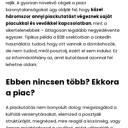
rejlik. A gyorsan növekvő cégek a piaci
bizonytalanságokat úgy oldják fel, hogy
közel
háromszor annyi piackutatást végeznek saját
piacukkal és vevőikkel kapcsolatban
, mint a
sikertelenebbek – átlagosan legalább negyedévente
egyszer. Tipikus példa a B2B szektorban a LinkedIn
használata: tudod, hogy ott vannak a döntéshozók,
de nem tudod, miről posztolj, ezért el sem indulsz. Ez
az információhiány az, amit kutatással azonnal fel
lehetne oldani.
Ebben nincsen több? Ekkora
a piac?
A piackutatás nem bonyolult dolog: megvizsgálod a
külföldi versenytársakat, elemzed a posztjaik
struktúráját, megnézed, mire reagál a közönség, vagy
éppen megkérdezed a vevőket, miért választják a