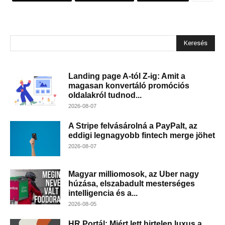
Keresés
Landing page A-tól Z-ig: Amit a
magasan konvertáló promóciós
oldalakról tudnod...
2026-08-07
A Stripe felvásárolná a PayPalt, az
eddigi legnagyobb fintech merge jöhet
2026-08-07
Magyar milliomosok, az Uber nagy
húzása, elszabadult mesterséges
intelligencia és a...
2026-08-05
HR Portál: Miért lett hirtelen luxus a