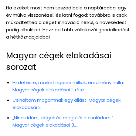
Ha ezeket most nem teszed bele a naptáradba, egy
év múlva visszanézel, és látni fogod: továbbra is csak
működtetted a céget innováció nélkül, a növekedést
pedig elbuktad. Hozz be több vállalkozói gondolkodást
a hétköznapjaidba!
Magyar cégek elakadásai
sorozat
Hirdetésre, marketingesre milliók, eredmény nulla.
Magyar cégek elakadásai 1. rész
Csináltam magamnak egy állást. Magyar cégek
elakadásai 2.
„Nincs időm, kiégek és megutál a családom.”
Magyar cégek elakadásai 3….