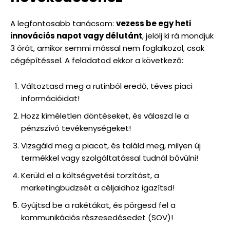
A legfontosabb tanácsom:
vezess be egy heti
innovációs napot vagy délutánt
, jelölj ki rá mondjuk
3 órát, amikor semmi mással nem foglalkozol, csak
cégépítéssel. A feladatod ekkor a következő:
Változtasd meg a rutinból eredő, téves piaci
információidat!
Hozz kíméletlen döntéseket, és válaszd le a
pénzszívó tevékenységeket!
Vizsgáld meg a piacot, és találd meg, milyen új
termékkel vagy szolgáltatással tudnál bővülni!
Kerüld el a költségvetési torzítást, a
marketingbüdzsét a céljaidhoz igazítsd!
Gyújtsd be a rakétákat, és pörgesd fel a
kommunikációs részesedésedet (SOV)!