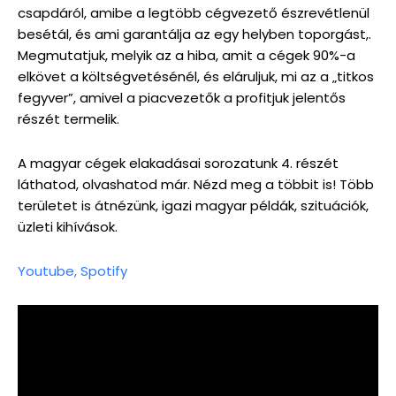
csapdáról, amibe a legtöbb cégvezető észrevétlenül
besétál, és ami garantálja az egy helyben toporgást,.
Megmutatjuk, melyik az a hiba, amit a cégek 90%-a
elkövet a költségvetésénél, és eláruljuk, mi az a „titkos
fegyver”, amivel a piacvezetők a profitjuk jelentős
részét termelik.
A magyar cégek elakadásai sorozatunk 4. részét
láthatod, olvashatod már. Nézd meg a többit is! Több
területet is átnézünk, igazi magyar példák, szituációk,
üzleti kihívások.
Youtube,
Spotify