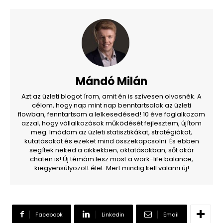
Mándó Milán
Azt az üzleti blogot írom, amit én is szívesen olvasnék. A
célom, hogy nap mint nap benntartsalak az üzleti
flowban, fenntartsam a lelkesedésed! 10 éve foglalkozom
azzal, hogy vállalkozások működését fejlesztem, újítom
meg. Imádom az üzleti statisztikákat, stratégiákat,
kutatásokat és ezeket mind összekapcsolni. És ebben
segítek neked a cikkekben, oktatásokban, sőt akár
chaten is! Új témám lesz most a work-life balance,
kiegyensúlyozott élet. Mert mindig kell valami új!
Facebook
Linkedin
Email