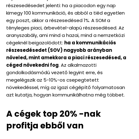
részesedésedet jelenti: ha a piacodon egy nap
kimegy 100 kommunikáció, és abból a tiéd egyetlen
egy poszt, akkor a részesedésed 1%. A SOM a
tényleges piaci, árbevétel-alapú részesedésed. Az
aranyszabály, ami mind a hazai, mind a nemzetközi
cégeknél beigazolódott:
ha a kommunikációs
részesedésedet (SOV) nagyobb arányban
növeled, mint amekkora a piaci részesedésed, a
céged növekedni fog
. Az alkalmazotti
gondolkodásmódú vezető legyint erre, és
megelégszik az 5-10%-os csepegtetett
növekedéssel, míg az igazi cégépítő folyamatosan
azt kutatja, hogyan kommunikálhatna még többet.
A cégek top 20% -nak
profitja ebből van