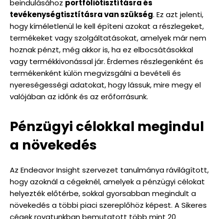
beindulásához
portfóliótisztításra és
tevékenységtisztításra van szükség
. Ez azt jelenti,
hogy kíméletlenül le kell építeni azokat a részlegeket,
termékeket vagy szolgáltatásokat, amelyek már nem
hoznak pénzt, még akkor is, ha ez elbocsátásokkal
vagy termékkivonással jár. Érdemes részlegenként és
termékenként külön megvizsgálni a bevételi és
nyereségességi adatokat, hogy lássuk, mire megy el
valójában az időnk és az erőforrásunk.
Pénzügyi célokkal megindul
a növekedés
Az Endeavor Insight szervezet tanulmánya rávilágított,
hogy azoknál a cégeknél, amelyek a pénzügyi célokat
helyezték előtérbe, sokkal gyorsabban megindult a
növekedés a többi piaci szereplőhöz képest. A Sikeres
cégek rovatunkban bemutatott több mint 20