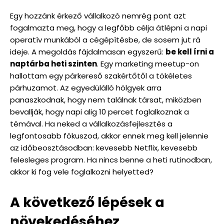
Egy hozzánk érkező vállalkozó nemrég pont azt
fogalmazta meg, hogy a legfőbb célja átlépni a napi
operatív munkából a cégépítésbe, de sosem jut rá
ideje. A megoldás fájdalmasan egyszerű:
be kell írni a
naptárba heti szinten
. Egy marketing meetup-on
hallottam egy párkereső szakértőtől a tökéletes
párhuzamot. Az egyedülálló hölgyek arra
panaszkodnak, hogy nem találnak társat, miközben
bevallják, hogy napi alig 10 percet foglalkoznak a
témával. Ha neked a vállalkozásfejlesztés a
legfontosabb fókuszod, akkor ennek meg kell jelennie
az időbeosztásodban: kevesebb Netflix, kevesebb
felesleges program. Ha nincs benne a heti rutinodban,
akkor ki fog vele foglalkozni helyetted?
A következő lépések a
növekedéséhez