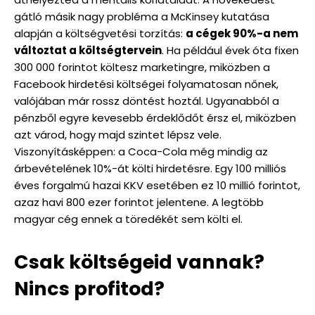
gátló másik nagy probléma a McKinsey kutatása
alapján a költségvetési torzítás:
a cégek 90%-a nem
változtat a költségtervein
. Ha például évek óta fixen
300 000 forintot költesz marketingre, miközben a
Facebook hirdetési költségei folyamatosan nőnek,
valójában már rossz döntést hoztál. Ugyanabból a
pénzből egyre kevesebb érdeklődőt érsz el, miközben
azt várod, hogy majd szintet lépsz vele.
Viszonyításképpen: a Coca-Cola még mindig az
árbevételének 10%-át költi hirdetésre. Egy 100 milliós
éves forgalmú hazai KKV esetében ez 10 millió forintot,
azaz havi 800 ezer forintot jelentene. A legtöbb
magyar cég ennek a töredékét sem költi el.
Csak költségeid vannak?
Nincs profitod?