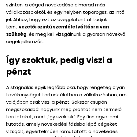
szinten, a céged növekedése elmarad más
vállalkozásokétól, és egy helyben toporogsz, az intő
jel. Ahhoz, hogy ezt az üvegplafont át tudjuk
törni,
vezetői szintű szemléletváltásra van
szükség
, és meg kell vizsgálnunk a gyorsan növekvő
cégek jellemzőit.
Így szoktuk, pedig viszi a
pénzt
A stagnálás egyik legfőbb oka, hogy rengeteg olyan
tevékenységet tartunk életben a vállalkozásban, ami
valójában csak viszi a pénzt. Sokszor csupán
megszokásból hagyunk meg profitot nem termelő
területeket, mert „így szoktuk”. Egy finn egyetemi
kutatás, amely növekedési fázisba lépő cégeket
vizsgált, egyértelműen rámutatott: a növekedés