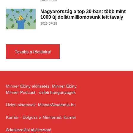
Magyarország a top 30-ban: több mint
1000 új dollármilliomosunk lett tavaly
2026-07-28
Tovább a főoldalra!
Minner Előny előfizetés:
Minner Előny
Minner Podcast - üzleti hanganyagok
Üzleti oktatások:
MinnerAkademia.hu
Karrier - Dolgozz a Minnernél:
Karrier
Adatkezelési tájékoztató