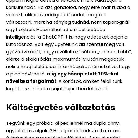
konkurenciát. Ha azt gondolod, hogy erre már tudod a
választ, akkor az eddigi tudásodat meg kell
változtatni, mert ha tényleg tudnád, nem toporognál
egy helyben. Használhatod a mesterséges
intelligenciát, a ChatGPT-t is, hogy ötleteket adjon a
kutatáshoz. Volt egy ügyfelünk, aki szentül meg volt
győződve arról, hogy a vállalkozásában „nincsen több”,
elérte a skálázódás maximumát. Miután megadtuk
neki a megfelelő piaci információkat, rámutatva, hogy
a piac bővíthető,
alig egy hónap alatt 70%-kal
növelte a forgalmát
. A korlátok, amiket felállítunk,
legtöbbször csak a saját fejünkben léteznek.
Költségvetés változtatás
Tegyünk egy próbát: képes lennél ma dupla annyi
ügyfelet kiszolgálni? Ha elgondolkodsz rajta, máris
áthelyezted a mentális korlátaidat. A növekedést