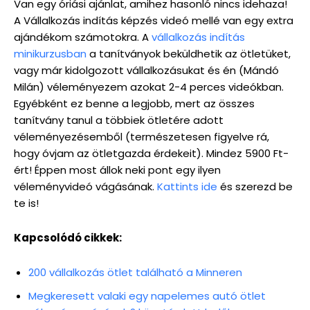
Van egy óriási ajánlat, amihez hasonló nincs idehaza!
A Vállalkozás indítás képzés videó mellé van egy extra
ajándékom számotokra. A
vállalkozás indítás
minikurzusban
a tanítványok beküldhetik az ötletüket,
vagy már kidolgozott vállalkozásukat és én (Mándó
Milán) véleményezem azokat 2-4 perces videókban.
Egyébként ez benne a legjobb, mert az összes
tanítvány tanul a többiek ötletére adott
véleményezésemből (természetesen figyelve rá,
hogy óvjam az ötletgazda érdekeit). Mindez 5900 Ft-
ért! Éppen most állok neki pont egy ilyen
véleményvideó vágásának.
Kattints ide
és szerezd be
te is!
Kapcsolódó cikkek:
200 vállalkozás ötlet található a Minneren
Megkeresett valaki egy napelemes autó ötlet