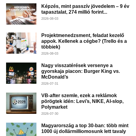
Képzés, mint passzív jövedelem – 9 év
tapasztalat, 274 millió forint...
2026-08-03
Projektmenedzsment, feladat kezelő
appok. Kellenek a cégbe? (Trello és a
többiek)
2026-08-03
Nagy visszatérések versenye a
gyorskaja piacon: Burger King vs.
McDonald’s
2026-07-31
VB-after szemle, ezek a reklámok
pörögtek idén: Levi’s, NIKE, AI-slop,
Polymarket
2026-07-30
Magyarország a top 30-ban: több mint
1000 új dollármilliomosunk lett tavaly