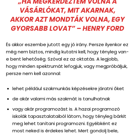
„HA MEGKÉRDEZTEM VOLNA A
VÁSÁRLÓKAT, MIT AKARNAK,
AKKOR AZT MONDTÁK VOLNA, EGY
GYORSABB LOVAT” – HENRY FORD
És akkor eszembe jutott egy jó irány. Persze ilyenkor ez
még nem biztos, mindig kutatni kell, hogy tényleg van-
e bent lehetőség. Szóval ez az oktatás. A legjobb,
hogy minden spektrumát lefogjuk, vagy megpróbáljuk,
persze nem kell azonnal:
lehet például szakmunkás képzésekre járatni őket
de akár valami más szakmát is tanulhatnak
vagy akár programozást is. A hazai programozó
iskolák tapasztalataiból látom, hogy tényleg bárkit
meg lehet tanítani programozni. Egyébként ez
most neked is érdekes lehet. Mert gondolj bele,