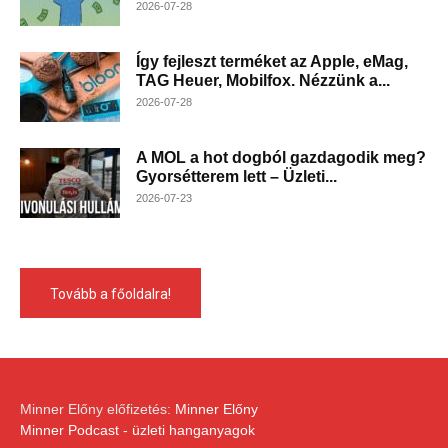
2026-07-28
Így fejleszt terméket az Apple, eMag,
TAG Heuer, Mobilfox. Nézzünk a...
2026-07-28
A MOL a hot dogból gazdagodik meg?
Gyorsétterem lett – Üzleti...
2026-07-23
Tovább a főoldalra!
Minner Előny előfizetés:
Minner Előny
Minner Podcast - üzleti hanganyagok