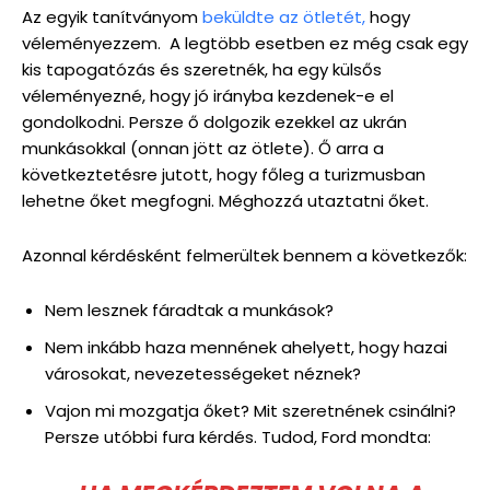
Az egyik tanítványom
beküldte az ötletét,
hogy
véleményezzem. A legtöbb esetben ez még csak egy
kis tapogatózás és szeretnék, ha egy külsős
véleményezné, hogy jó irányba kezdenek-e el
gondolkodni. Persze ő dolgozik ezekkel az ukrán
munkásokkal (onnan jött az ötlete). Ő arra a
következtetésre jutott, hogy főleg a turizmusban
lehetne őket megfogni. Méghozzá utaztatni őket.
Azonnal kérdésként felmerültek bennem a következők:
Nem lesznek fáradtak a munkások?
Nem inkább haza mennének ahelyett, hogy hazai
városokat, nevezetességeket néznek?
Vajon mi mozgatja őket? Mit szeretnének csinálni?
Persze utóbbi fura kérdés. Tudod, Ford mondta: