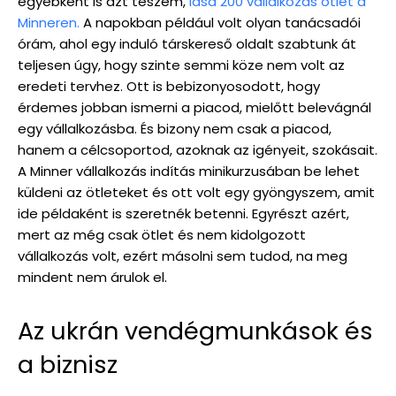
egyébként is azt teszem,
lásd 200 vállalkozás ötlet a
Minneren.
A napokban például volt olyan tanácsadói
órám, ahol egy induló társkereső oldalt szabtunk át
teljesen úgy, hogy szinte semmi köze nem volt az
eredeti tervhez. Ott is bebizonyosodott, hogy
érdemes jobban ismerni a piacod, mielőtt belevágnál
egy vállalkozásba. És bizony nem csak a piacod,
hanem a célcsoportod, azoknak az igényeit, szokásait.
A Minner vállalkozás indítás minikurzusában be lehet
küldeni az ötleteket és ott volt egy gyöngyszem, amit
ide példaként is szeretnék betenni. Egyrészt azért,
mert az még csak ötlet és nem kidolgozott
vállalkozás volt, ezért másolni sem tudod, na meg
mindent nem árulok el.
Az ukrán vendégmunkások és
a biznisz