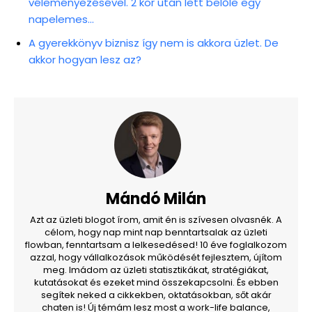
véleményezésével. 2 kör után lett belőle egy
napelemes…
A gyerekkönyv biznisz így nem is akkora üzlet. De
akkor hogyan lesz az?
Mándó Milán
Azt az üzleti blogot írom, amit én is szívesen olvasnék. A
célom, hogy nap mint nap benntartsalak az üzleti
flowban, fenntartsam a lelkesedésed! 10 éve foglalkozom
azzal, hogy vállalkozások működését fejlesztem, újítom
meg. Imádom az üzleti statisztikákat, stratégiákat,
kutatásokat és ezeket mind összekapcsolni. És ebben
segítek neked a cikkekben, oktatásokban, sőt akár
chaten is! Új témám lesz most a work-life balance,