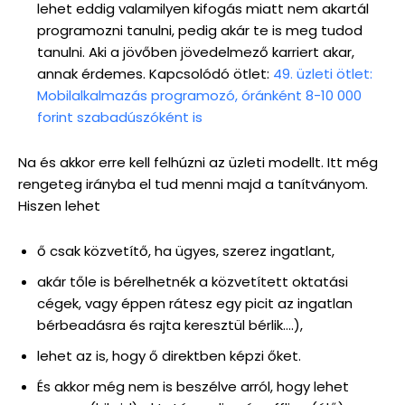
lehet eddig valamilyen kifogás miatt nem akartál
programozni tanulni, pedig akár te is meg tudod
tanulni. Aki a jövőben jövedelmező karriert akar,
annak érdemes. Kapcsolódó ötlet:
49. üzleti ötlet:
Mobilalkalmazás programozó, óránként 8-10 000
forint szabadúszóként is
Na és akkor erre kell felhúzni az üzleti modellt. Itt még
rengeteg irányba el tud menni majd a tanítványom.
Hiszen lehet
ő csak közvetítő, ha ügyes, szerez ingatlant,
akár tőle is bérelhetnék a közvetített oktatási
cégek, vagy éppen rátesz egy picit az ingatlan
bérbeadásra és rajta keresztül bérlik….),
lehet az is, hogy ő direktben képzi őket.
És akkor még nem is beszélve arról, hogy lehet