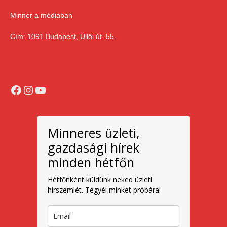
Minner a médiában
Cím: 1091 Budapest, Üllői út. 55.
Facebook
Instagram
YouTube
Minneres üzleti,
gazdasági hírek
minden hétfőn
Hétfőnként küldünk neked üzleti
hírszemlét. Tegyél minket próbára!