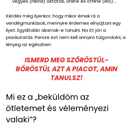
vegyes (hibrid) oktatás, online és offline (élő)….
Kérdés még ilyenkor, hogy mikor érnek rá a
vendégmunkások, mennyire érdemes elnyújtani egy
ilyet. Egyáltalán akarnak-e tanulni. Na itt jön a
piackutatás. Persze ezt nem kell annyira túlgondolni, a
lényeg az egészben:
ISMERD MEG SZŐRÖSTÜL-
BŐRÖSTÜL AZT A PIACOT, AMIN
TANULSZ!
Mi ez a „beküldöm az
ötletemet és véleményezi
valaki”?