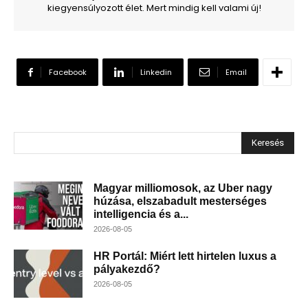
kiegyensúlyozott élet. Mert mindig kell valami új!
Facebook
Linkedin
Email
Keresés
Magyar milliomosok, az Uber nagy
húzása, elszabadult mesterséges
intelligencia és a...
2026-08-05
HR Portál: Miért lett hirtelen luxus a
pályakezdő?
2026-08-05