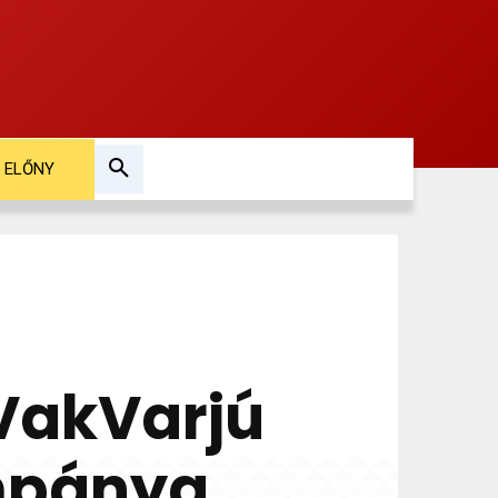
ELŐNY
 VakVarjú
mpánya