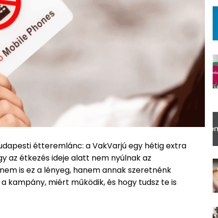
dapesti étteremlánc: a VakVarjú egy hétig extra
ogy az étkezés ideje alatt nem nyúlnak az
t nem is ez a lényeg, hanem annak szeretnénk
z a kampány, miért működik, és hogy tudsz te is