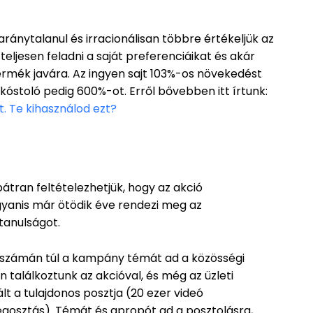
 aránytalanul és irracionálisan többre értékeljük az
eljesen feladni a saját preferenciáikat és akár
ermék javára. Az ingyen sajt 103%-os növekedést
kóstoló pedig 600%-ot. Erről bővebben itt írtunk:
. Te kihasználod ezt?
bátran feltételezhetjük, hogy az akció
anis már ötödik éve rendezi meg az
tanulságot.
 számán túl a kampány témát ad a közösségi
 találkoztunk az akcióval, és még az üzleti
t a tulajdonos posztja (20 ezer videó
egosztás). Témát és apropót ad a posztolásra,