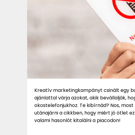
Kreatív marketingkampányt csinált egy bu
ajánlattal várja azokat, akik bevállalják, h
okostelefonjukhoz. Te kibírnád? Nos, mos
utánajárni a cikkben, hogy miért jó ötlet e
valami hasonlót kitalálni a piacodon!