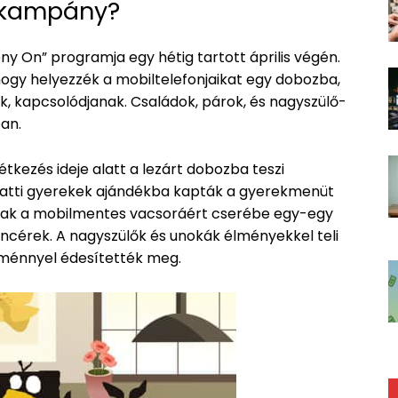
a kampány?
ny On” programja egy hétig tartott április végén.
 hogy helyezzék a mobiltelefonjaikat egy dobozba,
, kapcsolódjanak. Családok, párok, és nagyszülő-
ban.
étkezés ideje alatt a lezárt dobozba teszi
 alatti gyerekek ajándékba kapták a gyerekmenüt
nak a mobilmentes vacsoráért cserébe egy-egy
cérek. A nagyszülők és unokák élményekkel teli
ménnyel édesítették meg.