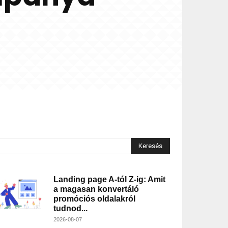
Keresés
Landing page A-tól Z-ig: Amit
a magasan konvertáló
promóciós oldalakról
tudnod...
2026-08-07