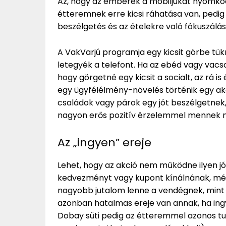
Az, hogy az emberek a mobiljukat nyomkodj
étteremnek erre kicsi ráhatása van, pedig 
beszélgetés és az ételekre való fókuszálá
A VakVarjú programja egy kicsit görbe tük
letegyék a telefont. Ha az ebéd vagy vacs
hogy görgetné egy kicsit a socialt, az rá is
egy ügyfélélmény-növelés történik egy akc
családok vagy párok egy jót beszélgetnek
nagyon erős pozitív érzelemmel mennek ma
Az „ingyen” ereje
Lehet, hogy az akció nem működne ilyen jól
kedvezményt vagy kupont kínálnának, mé
nagyobb jutalom lenne a vendégnek, mint e
azonban hatalmas ereje van annak, ha ing
Dobay süti pedig az étteremmel azonos tu