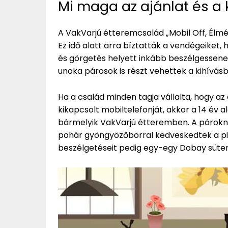
Mi maga az ajánlat és 
A VakVarjú étteremcsalád „Mobil Off, Élmé
Ez idő alatt arra bíztatták a vendégeiket,
és görgetés helyett inkább beszélgessenek
unoka párosok is részt vehettek a kihívás
Ha a család minden tagja vállalta, hogy az 
kikapcsolt mobiltelefonját, akkor a 14 év
bármelyik VakVarjú étteremben. A párok
pohár gyöngyözőborral kedveskedtek a pin
beszélgetéseit pedig egy-egy Dobay süte