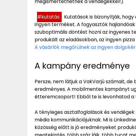
megismertethetnek a vendégekkel!).
#kutatás:
Kutatások is bizonyítják, hogy
ingyen terméket. A fogyasztók hajlandóak t
szuboptimális döntést hozni az ingyenes t
produkált az eladásokban, az ingyen pizza 
A vásárlók megőrülnek az ingyen dolgokért
A kampány eredménye
Persze, nem látjuk a VakVarjú számait, de 
eredményes. A mobilmentes kampányt ugy
étteremcsoport! Ebből te is levonhatod a 
A tényleges asztalfoglalások és vendégek
média kommunikációjuknak. Mi is LinkedInen
közösség előtt is jó eredményeket produkál
megtekintés, több száz lájk, több tucat m