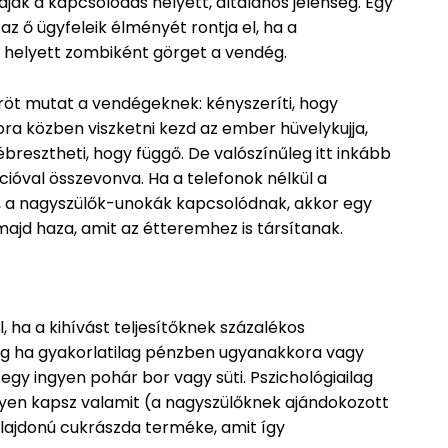
ák a kapcsolódás helyett, általános jelenség. Egy
az ő ügyfeleik élményét rontja el, ha a
s helyett zombiként görget a vendég.
röt mutat a vendégeknek: kényszeríti, hogy
ora közben viszketni kezd az ember hüvelykujja,
 ébresztheti, hogy függő. De valószínűleg itt inkább
ióval összevonva. Ha a telefonok nélkül a
, a nagyszülők-unokák kapcsolódnak, akkor egy
jd haza, amit az étteremhez is társítanak.
, ha a kihívást teljesítőknek százalékos
g ha gyakorlatilag pénzben ugyanakkora vagy
gy ingyen pohár bor vagy süti. Pszichológiailag
yen kapsz valamit (a nagyszülőknek ajándokozott
lajdonú cukrászda terméke, amit így