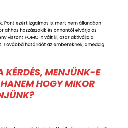
. Pont ezért izgalmas is, mert nem állandóan
r ahhoz hozzászokik és onnantól elvárja az
 viszont FOMO-t vált ki, azaz aktiválja a
t. Továbbá határidőt az embereknek, ameddig
 A KÉRDÉS, MENJÜNK-E
 HANEM HOGY MIKOR
NJÜNK?