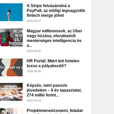
A Stripe felvásárolná a
PayPalt, az eddigi legnagyobb
fintech merge jöhet
2026-08-07
Magyar milliomosok, az Uber
nagy húzása, elszabadult
mesterséges intelligencia és
a...
2026-08-05
HR Portál: Miért lett hirtelen
luxus a pályakezdő?
2026-08-05
Képzés, mint passzív
jövedelem – 9 év tapasztalat,
274 millió forint...
2026-08-03
Projektmenedzsment, feladat