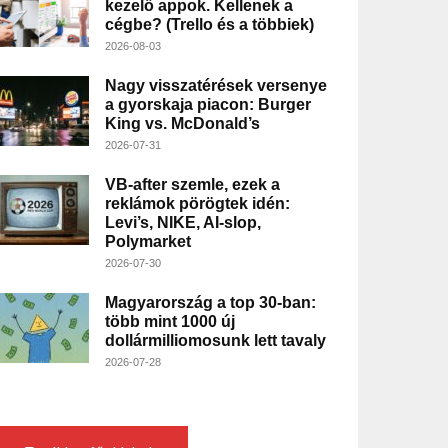
kezelő appok. Kellenek a
cégbe? (Trello és a többiek)
2026-08-03
Nagy visszatérések versenye
a gyorskaja piacon: Burger
King vs. McDonald’s
2026-07-31
VB-after szemle, ezek a
reklámok pörögtek idén:
Levi’s, NIKE, AI-slop,
Polymarket
2026-07-30
Magyarország a top 30-ban:
több mint 1000 új
dollármilliomosunk lett tavaly
2026-07-28