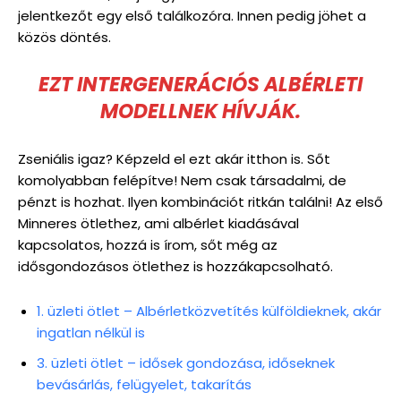
jelentkezőt egy első találkozóra. Innen pedig jöhet a
közös döntés.
EZT INTERGENERÁCIÓS ALBÉRLETI
MODELLNEK HÍVJÁK.
Zseniális igaz? Képzeld el ezt akár itthon is. Sőt
komolyabban felépítve! Nem csak társadalmi, de
pénzt is hozhat. Ilyen kombinációt ritkán találni! Az első
Minneres ötlethez, ami albérlet kiadásával
kapcsolatos, hozzá is írom, sőt még az
idősgondozásos ötlethez is hozzákapcsolható.
1. üzleti ötlet – Albérletközvetítés külföldieknek, akár
ingatlan nélkül is
3. üzleti ötlet – idősek gondozása, időseknek
bevásárlás, felügyelet, takarítás