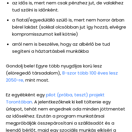
az idős is, mert nem csak pénzhez jut, de valakihez
tud szólni is időnként.
a fiatal/egyedülálló szülő is, mert nem horror árban
bérel lakást (sokkal olcsóbban jut így hozzá, elvégre
kompromisszumot kell kötnie)
arról nem is beszélve, hogy az albérlő be tud
segíteni a háztartásbeli munkákba
Gondolj bele! Egyre több nyugdíjas korú lesz
(elöregedő társadalom),
8-szor több 100 éves lesz
2050-re,
mint most.
Ez egyébként egy
pilot (próba, teszt) projekt
Torontóban
. A jelentkezőknek ki kell töltenie egy
űrlapot, tehát nem engednek oda minden jöttmentet
az idősekhez. Ezután a program munkatársai
megpróbálják összepárosítani a szállásadót és a
leendő bérlőt, majd egy szociális munkás elkíséri a