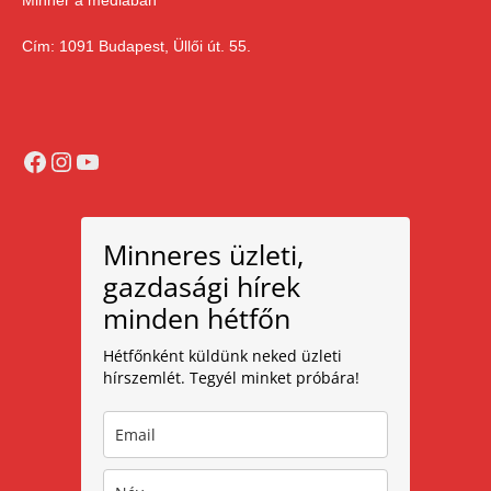
Cím: 1091 Budapest, Üllői út. 55.
Facebook
Instagram
YouTube
Minneres üzleti,
gazdasági hírek
minden hétfőn
Hétfőnként küldünk neked üzleti
hírszemlét. Tegyél minket próbára!