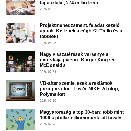
tapasztalat, 274 millió forint...
2026-08-03
Projektmenedzsment, feladat kezelő
appok. Kellenek a cégbe? (Trello és a
többiek)
2026-08-03
Nagy visszatérések versenye a
gyorskaja piacon: Burger King vs.
McDonald’s
2026-07-31
VB-after szemle, ezek a reklámok
pörögtek idén: Levi’s, NIKE, AI-slop,
Polymarket
2026-07-30
Magyarország a top 30-ban: több mint
1000 új dollármilliomosunk lett tavaly
2026-07-28