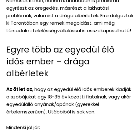
Nemcsak itthon, hanem Kanadában is probléma
egyrészt az öregedés, másrészt a lakhatási
problémák, valamint a drága albérletek. Erre dolgoztak
ki Torontóban egy remek megoldást, ami még
társadalmi felelősségvállalással is összekapcsolható!
Egyre több az egyedül élő
idős ember – drága
albérletek
Az ötlet az
, hogy az egyedül élő idős emberek kiadják
a szobájukat egy 18-35 év közötti fiatalnak, vagy akár
egyedülálló anyának/apának (gyerekkel
értelemszerűen). Utóbbiból is sok van.
Mindenki jól jár: