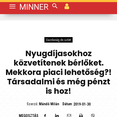
MINNER
Gazdaság és üzlet
Nyugdíjasokhoz
közvetítenek bérlőket.
Mekkora piaci lehetőség?!
Társadalmi és még pénzt
is hoz!
Dátum
Szerző:
Mándó Milán
2019-01-30
MEGOSZTÁS