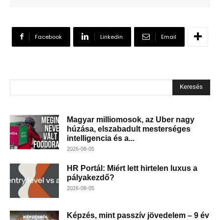
Facebook
Linkedin
Email
Keresés
Magyar milliomosok, az Uber nagy
húzása, elszabadult mesterséges
intelligencia és a...
2026-08-05
HR Portál: Miért lett hirtelen luxus a
pályakezdő?
2026-08-05
Képzés, mint passzív jövedelem – 9 év