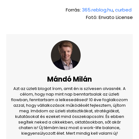
Forrás:
365.reblog.hu
,
curbed
Fotó: Envato License
Mándó Milán
Azt az üzleti blogot írom, amit én is szívesen olvasnék. A
célom, hogy nap mint nap benntartsalak az üzleti
flowban, fenntartsam a lelkesedésed! 10 éve foglalkozom
azzal, hogy vállalkozások működését fejlesztem, újítom
meg. Imádom az üzleti statisztikákat, stratégiákat,
kutatásokat és ezeket mind összekapcsolni. És ebben
segítek neked a cikkekben, oktatásokban, sőt akár
chaten is! Új témám lesz most a work-life balance,
kiegyensúlyozott élet. Mert mindig kell valami új!