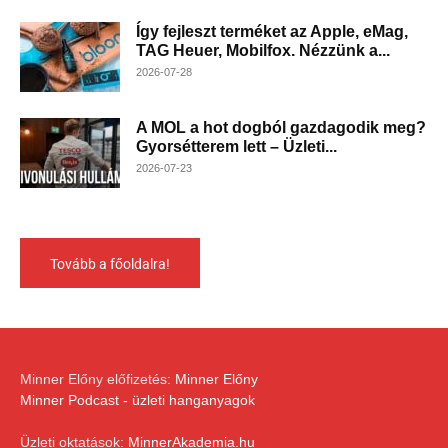
Így fejleszt terméket az Apple, eMag,
TAG Heuer, Mobilfox. Nézzünk a...
2026-07-28
A MOL a hot dogból gazdagodik meg?
Gyorsétterem lett – Üzleti...
2026-07-23
Tovább a főoldalra!
Minner Előny előfizetés:
Minner Előny
Minner Podcast - üzleti hanganyagok
Üzleti oktatások:
MinnerAkademia.hu