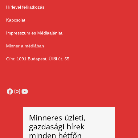
Hírlevél feliratkozás
Kapcsolat
Impresszum és Médiaajánlat,
Minner a médiában
Cím: 1091 Budapest, Üllői út. 55.
Facebook
Instagram
YouTube
Minneres üzleti,
gazdasági hírek
minden hétfőn