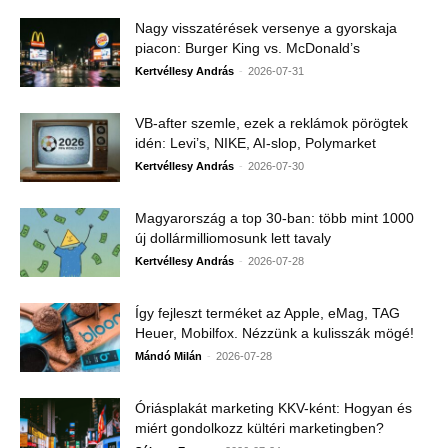
Nagy visszatérések versenye a gyorskaja
piacon: Burger King vs. McDonald’s
-
Kertvéllesy András
2026-07-31
VB-after szemle, ezek a reklámok pörögtek
idén: Levi’s, NIKE, AI-slop, Polymarket
-
Kertvéllesy András
2026-07-30
Magyarország a top 30-ban: több mint 1000
új dollármilliomosunk lett tavaly
-
Kertvéllesy András
2026-07-28
Így fejleszt terméket az Apple, eMag, TAG
Heuer, Mobilfox. Nézzünk a kulisszák mögé!
-
Mándó Milán
2026-07-28
Óriásplakát marketing KKV-ként: Hogyan és
miért gondolkozz kültéri marketingben?