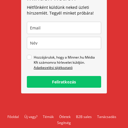
Hétfőnként küldünk neked üzleti
hírszemlét. Tegyél minket próbára!
Hozzájárulok, hogy a Minner.hu Média
Kft számomra hírlevelet küldjön.
Adatkezelési tájékoztató
Feliratkozás
Főoldal
Új vagy?
Témák
Ötletek
B2B sales
Tanácsadás
Segítség