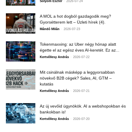
-
Sólyom Eszter
2026-07-24
A MOL a hot dogból gazdagodik meg?
Gyorsétterem lett – Üzleti hírek (4).
-
Mándó Milán
2026-07-23
Tokenmaxxing: az Uber négy hónap alatt
égette el az egész éves AI-keretét. Ez az...
-
Kertvéllesy András
2026-07-22
Mit csinálnak másképp a leggyorsabban
növekvő B2B cégek? Sales, AI, GTM –
kutatás
-
Kertvéllesy András
2026-07-21
Az új vevőid ügynökök. AI a webshopokban és
bankokban is!
-
Kertvéllesy András
2026-07-20