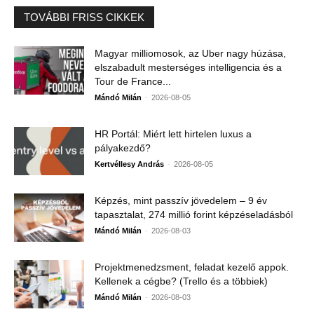
TOVÁBBI FRISS CIKKEK
Magyar milliomosok, az Uber nagy húzása,
elszabadult mesterséges intelligencia és a
Tour de France...
-
Mándó Milán
2026-08-05
HR Portál: Miért lett hirtelen luxus a
pályakezdő?
-
Kertvéllesy András
2026-08-05
Képzés, mint passzív jövedelem – 9 év
tapasztalat, 274 millió forint képzéseladásból
-
Mándó Milán
2026-08-03
Projektmenedzsment, feladat kezelő appok.
Kellenek a cégbe? (Trello és a többiek)
-
Mándó Milán
2026-08-03