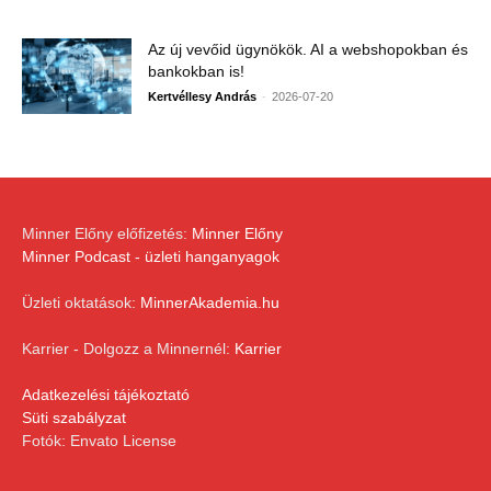
Az új vevőid ügynökök. AI a webshopokban és
bankokban is!
-
Kertvéllesy András
2026-07-20
Minner Előny előfizetés:
Minner Előny
Minner Podcast - üzleti hanganyagok
Üzleti oktatások:
MinnerAkademia.hu
Karrier - Dolgozz a Minnernél:
Karrier
Adatkezelési tájékoztató
Süti szabályzat
Fotók: Envato License