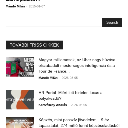
-
Mándó Milán
2015-01-07
TOVÁBBI FRISS CIKKEK
Magyar milliomosok, az Uber nagy húzása,
elszabadult mesterséges intelligencia és a
Tour de France...
-
Mándó Milán
2026-08-05
HR Portál: Miért lett hirtelen luxus a
pályakezdő?
-
Kertvéllesy András
2026-08-05
Képzés, mint passzív jövedelem – 9 év
tapasztalat, 274 millió forint képzéseladásból