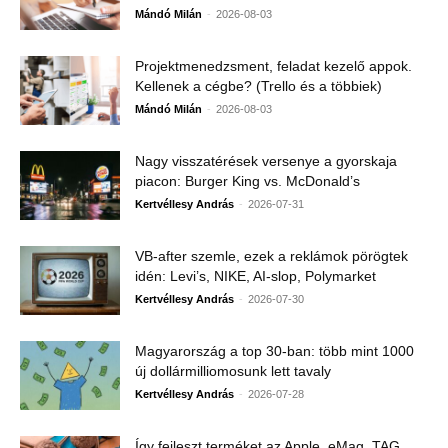
-
Mándó Milán
2026-08-03
Projektmenedzsment, feladat kezelő appok.
Kellenek a cégbe? (Trello és a többiek)
-
Mándó Milán
2026-08-03
Nagy visszatérések versenye a gyorskaja
piacon: Burger King vs. McDonald’s
-
Kertvéllesy András
2026-07-31
VB-after szemle, ezek a reklámok pörögtek
idén: Levi’s, NIKE, AI-slop, Polymarket
-
Kertvéllesy András
2026-07-30
Magyarország a top 30-ban: több mint 1000
új dollármilliomosunk lett tavaly
-
Kertvéllesy András
2026-07-28
Így fejleszt terméket az Apple, eMag, TAG