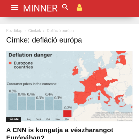
MINNER
Kezdőlap
Címkék
Defláció európa
Címke: defláció európa
Tőzsde
A CNN is kongatja a vészharangot
Európában?