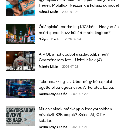
Heuer, Mobilfox. Nézzünk a kulisszák mögé!
-
Mándó Milán
2026-07-28
Óriásplakát marketing KKV-ként: Hogyan és
miért gondolkozz kültéri marketingben?
-
Sólyom Eszter
2026-07-24
A MOL a hot dogból gazdagodik meg?
Gyorsétterem lett – Üzleti hírek (4).
-
Mándó Milán
2026-07-23
Tokenmaxxing: az Uber négy hónap alatt
égette el az egész éves AI-keretét. Ez az...
-
Kertvéllesy András
2026-07-22
Mit csinálnak másképp a leggyorsabban
növekvő B2B cégek? Sales, AI, GTM –
kutatás
-
Kertvéllesy András
2026-07-21