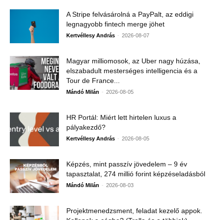
A Stripe felvásárolná a PayPalt, az eddigi
legnagyobb fintech merge jöhet
-
Kertvéllesy András
2026-08-07
Magyar milliomosok, az Uber nagy húzása,
elszabadult mesterséges intelligencia és a
Tour de France...
-
Mándó Milán
2026-08-05
HR Portál: Miért lett hirtelen luxus a
pályakezdő?
-
Kertvéllesy András
2026-08-05
Képzés, mint passzív jövedelem – 9 év
tapasztalat, 274 millió forint képzéseladásból
-
Mándó Milán
2026-08-03
Projektmenedzsment, feladat kezelő appok.