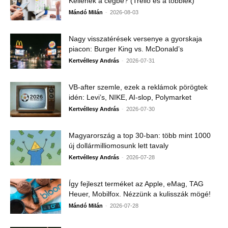
Kellenek a cégbe? (Trello és a többiek)
-
Mándó Milán
2026-08-03
Nagy visszatérések versenye a gyorskaja
piacon: Burger King vs. McDonald’s
-
Kertvéllesy András
2026-07-31
VB-after szemle, ezek a reklámok pörögtek
idén: Levi’s, NIKE, AI-slop, Polymarket
-
Kertvéllesy András
2026-07-30
Magyarország a top 30-ban: több mint 1000
új dollármilliomosunk lett tavaly
-
Kertvéllesy András
2026-07-28
Így fejleszt terméket az Apple, eMag, TAG
Heuer, Mobilfox. Nézzünk a kulisszák mögé!
-
Mándó Milán
2026-07-28