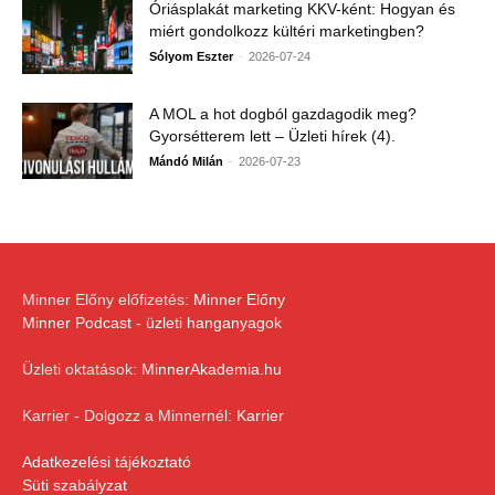
Óriásplakát marketing KKV-ként: Hogyan és
miért gondolkozz kültéri marketingben?
-
Sólyom Eszter
2026-07-24
A MOL a hot dogból gazdagodik meg?
Gyorsétterem lett – Üzleti hírek (4).
-
Mándó Milán
2026-07-23
Minner Előny előfizetés:
Minner Előny
Minner Podcast - üzleti hanganyagok
Üzleti oktatások:
MinnerAkademia.hu
Karrier - Dolgozz a Minnernél:
Karrier
Adatkezelési tájékoztató
Süti szabályzat