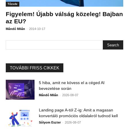
Tőzsde
Figyelem! Újabb válság közeleg! Bajban
az EU?
-
Mándó Milán
2014-10-17
TOVÁBBI FRISS CIKKEK
5 hiba, amit ne kövess el a céged AI
bevezetése során
-
Mándó Milán
2026-08-07
Landing page A-tól Z-ig: Amit a magasan
konvertáló promóciós oldalakról tudnod kell
-
Sólyom Eszter
2026-08-07