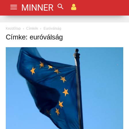
MINNER
Kezdőlap
Címkék
Euróválság
Címke: euróválság