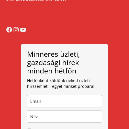
Facebook
Instagram
YouTube
Minneres üzleti,
gazdasági hírek
minden hétfőn
Hétfőnként küldünk neked üzleti
hírszemlét. Tegyél minket próbára!