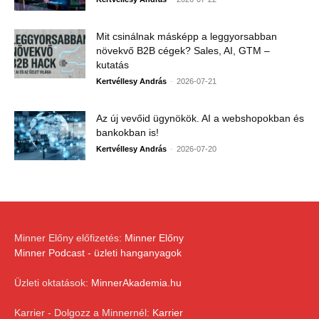
Mit csinálnak másképp a leggyorsabban
növekvő B2B cégek? Sales, AI, GTM –
kutatás
-
Kertvéllesy András
2026-07-21
Az új vevőid ügynökök. AI a webshopokban és
bankokban is!
-
Kertvéllesy András
2026-07-20
Minner Előny előfizetés:
Minner Előny
Minner Podcast - üzleti hanganyagok
Üzleti oktatások:
MinnerAkademia.hu
Karrier - Dolgozz a Minnernél:
Karrier