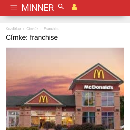
MINNER
Kezdőlap
Címkék
Franchise
Címke: franchise