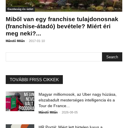
Gazdaság és üzlet
Miből van egy franchise tulajdonosnak
(franchise-átadó) bevétele? Miért éri
meg neki?...
-
Mándó Milán
2017-01-10
TOVÁBBI FRISS CIKKEK
Magyar milliomosok, az Uber nagy húzása,
elszabadult mesterséges intelligencia és a
Tour de France...
-
Mándó Milán
2026-08-05
HR Portál: Miért lett hirtelen luxus a