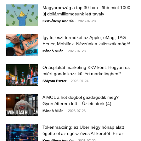
Magyarország a top 30-ban: több mint 1000
új dollármilliomosunk lett tavaly
-
Kertvéllesy András
2026-07-28
Így fejleszt terméket az Apple, eMag, TAG
Heuer, Mobilfox. Nézzünk a kulisszák mögé!
-
Mándó Milán
2026-07-28
Óriásplakát marketing KKV-ként: Hogyan és
miért gondolkozz kültéri marketingben?
-
Sólyom Eszter
2026-07-24
A MOL a hot dogból gazdagodik meg?
Gyorsétterem lett – Üzleti hírek (4).
-
Mándó Milán
2026-07-23
Tokenmaxxing: az Uber négy hónap alatt
égette el az egész éves AI-keretét. Ez az...
-
Kertvéllesy András
2026-07-22