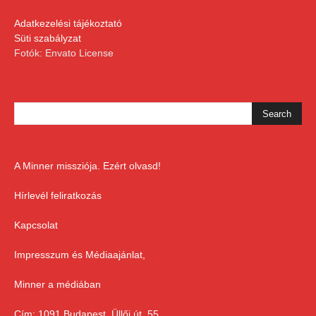
Adatkezelési tájékoztató
Süti szabályzat
Fotók: Envato License
A Minner missziója. Ezért olvasd!
Hírlevél feliratkozás
Kapcsolat
Impresszum és Médiaajánlat,
Minner a médiában
Cím: 1091 Budapest, Üllői út. 55.