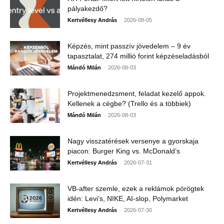
pályakezdő?
-
Kertvéllesy András
2026-08-05
Képzés, mint passzív jövedelem – 9 év
tapasztalat, 274 millió forint képzéseladásból
-
Mándó Milán
2026-08-03
Projektmenedzsment, feladat kezelő appok.
Kellenek a cégbe? (Trello és a többiek)
-
Mándó Milán
2026-08-03
Nagy visszatérések versenye a gyorskaja
piacon: Burger King vs. McDonald’s
-
Kertvéllesy András
2026-07-31
VB-after szemle, ezek a reklámok pörögtek
idén: Levi’s, NIKE, AI-slop, Polymarket
-
Kertvéllesy András
2026-07-30