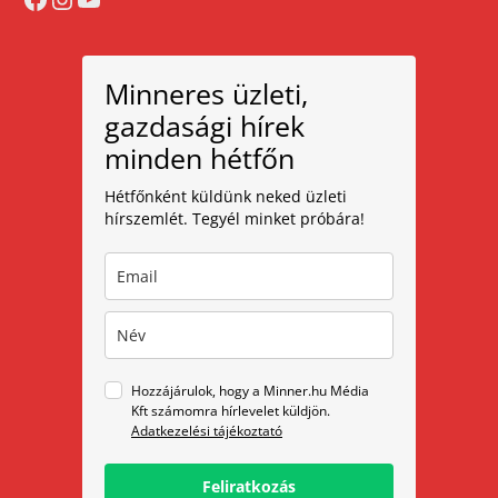
Minneres üzleti,
gazdasági hírek
minden hétfőn
Hétfőnként küldünk neked üzleti
hírszemlét. Tegyél minket próbára!
Hozzájárulok, hogy a Minner.hu Média
Kft számomra hírlevelet küldjön.
Adatkezelési tájékoztató
Feliratkozás