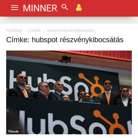
MINNER
Kezdőlap
Címkék
Hubspot részvénykibocsátás
Címke: hubspot részvénykibocsátás
Tőzsde