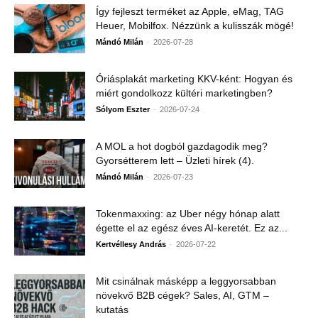
Így fejleszt terméket az Apple, eMag, TAG
Heuer, Mobilfox. Nézzünk a kulisszák mögé!
-
Mándó Milán
2026-07-28
Óriásplakát marketing KKV-ként: Hogyan és
miért gondolkozz kültéri marketingben?
-
Sólyom Eszter
2026-07-24
A MOL a hot dogból gazdagodik meg?
Gyorsétterem lett – Üzleti hírek (4).
-
Mándó Milán
2026-07-23
Tokenmaxxing: az Uber négy hónap alatt
égette el az egész éves AI-keretét. Ez az...
-
Kertvéllesy András
2026-07-22
Mit csinálnak másképp a leggyorsabban
növekvő B2B cégek? Sales, AI, GTM –
kutatás