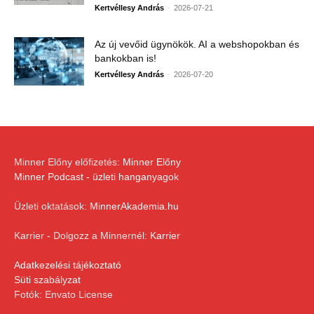
-
Kertvéllesy András
2026-07-21
Az új vevőid ügynökök. AI a webshopokban és
bankokban is!
-
Kertvéllesy András
2026-07-20
Minner Előny előfizetés:
Minner Előny
Minner Podcast - üzleti hanganyagok
Üzleti oktatások:
MinnerAkademia.hu
Karrier - Dolgozz a Minnernél:
Karrier
Adatkezelési tájékoztató
Süti szabályzat
Fotók: Envato License