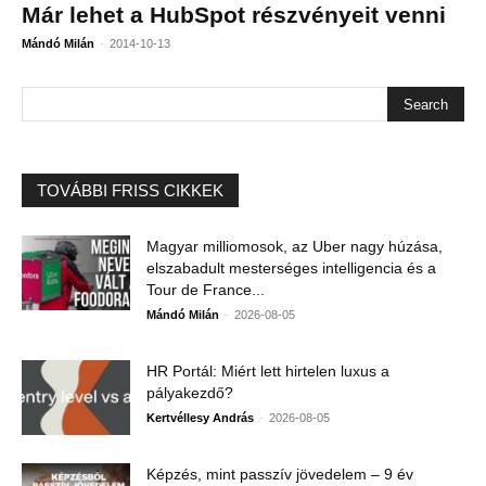
Már lehet a HubSpot részvényeit venni
-
Mándó Milán
2014-10-13
TOVÁBBI FRISS CIKKEK
Magyar milliomosok, az Uber nagy húzása,
elszabadult mesterséges intelligencia és a
Tour de France...
-
Mándó Milán
2026-08-05
HR Portál: Miért lett hirtelen luxus a
pályakezdő?
-
Kertvéllesy András
2026-08-05
Képzés, mint passzív jövedelem – 9 év