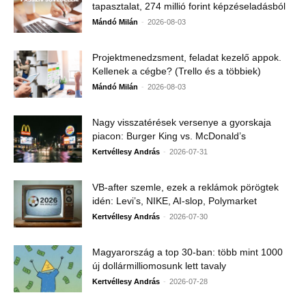
tapasztalat, 274 millió forint képzéseladásból
-
Mándó Milán
2026-08-03
Projektmenedzsment, feladat kezelő appok.
Kellenek a cégbe? (Trello és a többiek)
-
Mándó Milán
2026-08-03
Nagy visszatérések versenye a gyorskaja
piacon: Burger King vs. McDonald’s
-
Kertvéllesy András
2026-07-31
VB-after szemle, ezek a reklámok pörögtek
idén: Levi’s, NIKE, AI-slop, Polymarket
-
Kertvéllesy András
2026-07-30
Magyarország a top 30-ban: több mint 1000
új dollármilliomosunk lett tavaly
-
Kertvéllesy András
2026-07-28