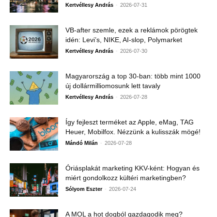
-
Kertvéllesy András
2026-07-31
VB-after szemle, ezek a reklámok pörögtek
idén: Levi’s, NIKE, AI-slop, Polymarket
-
Kertvéllesy András
2026-07-30
Magyarország a top 30-ban: több mint 1000
új dollármilliomosunk lett tavaly
-
Kertvéllesy András
2026-07-28
Így fejleszt terméket az Apple, eMag, TAG
Heuer, Mobilfox. Nézzünk a kulisszák mögé!
-
Mándó Milán
2026-07-28
Óriásplakát marketing KKV-ként: Hogyan és
miért gondolkozz kültéri marketingben?
-
Sólyom Eszter
2026-07-24
A MOL a hot dogból gazdagodik meg?