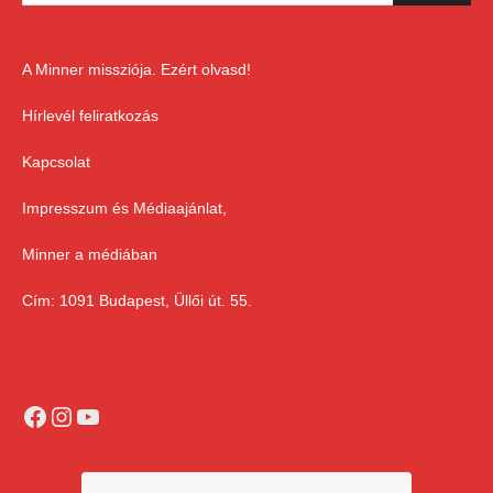
A Minner missziója. Ezért olvasd!
Hírlevél feliratkozás
Kapcsolat
Impresszum és Médiaajánlat,
Minner a médiában
Cím: 1091 Budapest, Üllői út. 55.
Facebook
Instagram
YouTube