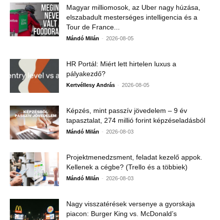
Magyar milliomosok, az Uber nagy húzása,
elszabadult mesterséges intelligencia és a
Tour de France...
-
Mándó Milán
2026-08-05
HR Portál: Miért lett hirtelen luxus a
pályakezdő?
-
Kertvéllesy András
2026-08-05
Képzés, mint passzív jövedelem – 9 év
tapasztalat, 274 millió forint képzéseladásból
-
Mándó Milán
2026-08-03
Projektmenedzsment, feladat kezelő appok.
Kellenek a cégbe? (Trello és a többiek)
-
Mándó Milán
2026-08-03
Nagy visszatérések versenye a gyorskaja
piacon: Burger King vs. McDonald’s