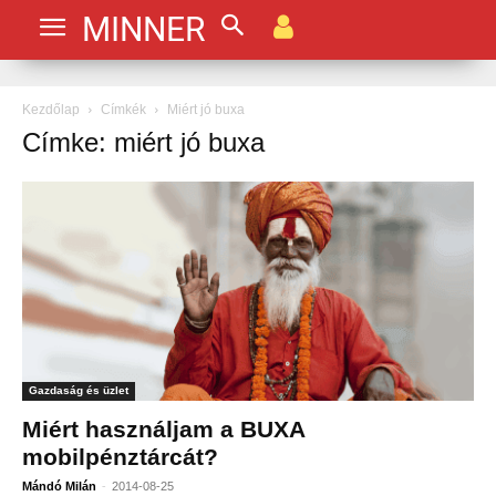
MINNER
Kezdőlap
Címkék
Miért jó buxa
Címke: miért jó buxa
Gazdaság és üzlet
Miért használjam a BUXA
mobilpénztárcát?
-
Mándó Milán
2014-08-25