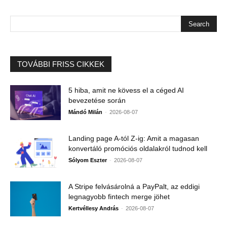
TOVÁBBI FRISS CIKKEK
5 hiba, amit ne kövess el a céged AI
bevezetése során
-
Mándó Milán
2026-08-07
Landing page A-tól Z-ig: Amit a magasan
konvertáló promóciós oldalakról tudnod kell
-
Sólyom Eszter
2026-08-07
A Stripe felvásárolná a PayPalt, az eddigi
legnagyobb fintech merge jöhet
-
Kertvéllesy András
2026-08-07