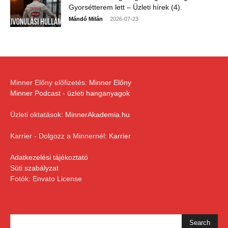
Gyorsétterem lett – Üzleti hírek (4).
-
Mándó Milán
2026-07-23
Minner Előny előfizetés:
Minner Előny
Minner Podcast - üzleti hanganyagok
Üzleti oktatások:
MinnerAkademia.hu
Karrier - Dolgozz a Minnernél:
Karrier
Adatkezelési tájékoztató
Süti szabályzat
Fotók: Envato License