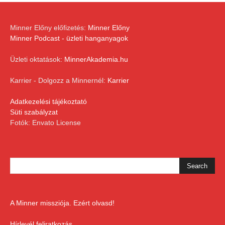
Minner Előny előfizetés:
Minner Előny
Minner Podcast - üzleti hanganyagok
Üzleti oktatások:
MinnerAkademia.hu
Karrier - Dolgozz a Minnernél:
Karrier
Adatkezelési tájékoztató
Süti szabályzat
Fotók: Envato License
A Minner missziója. Ezért olvasd!
Hírlevél feliratkozás