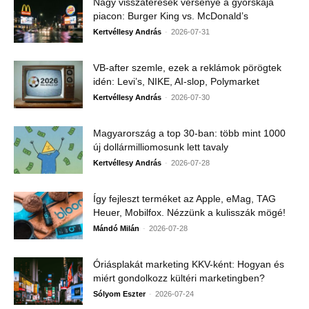
Nagy visszatérések versenye a gyorskaja
piacon: Burger King vs. McDonald’s
-
Kertvéllesy András
2026-07-31
VB-after szemle, ezek a reklámok pörögtek
idén: Levi’s, NIKE, AI-slop, Polymarket
-
Kertvéllesy András
2026-07-30
Magyarország a top 30-ban: több mint 1000
új dollármilliomosunk lett tavaly
-
Kertvéllesy András
2026-07-28
Így fejleszt terméket az Apple, eMag, TAG
Heuer, Mobilfox. Nézzünk a kulisszák mögé!
-
Mándó Milán
2026-07-28
Óriásplakát marketing KKV-ként: Hogyan és
miért gondolkozz kültéri marketingben?
-
Sólyom Eszter
2026-07-24