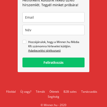
Hétfőnként küldünk neked üzleti
hírszemlét. Tegyél minket próbára!
Hozzájárulok, hogy a Minner.hu Média
Kft számomra hírlevelet küldjön.
Adatkezelési tájékoztató
Feliratkozás
Főoldal
Új vagy?
Témák
Ötletek
B2B sales
Tanácsadás
Segítség
© Minner.hu - 2020