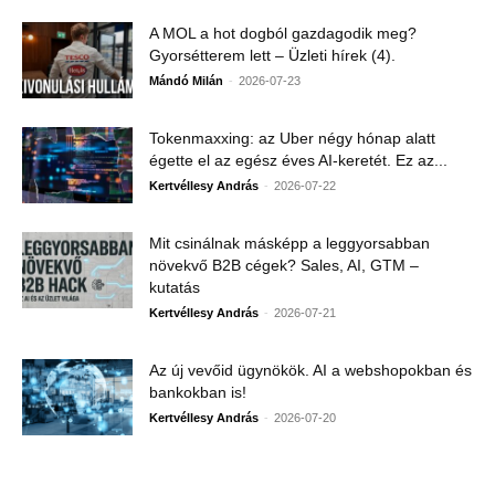
A MOL a hot dogból gazdagodik meg?
Gyorsétterem lett – Üzleti hírek (4).
-
Mándó Milán
2026-07-23
Tokenmaxxing: az Uber négy hónap alatt
égette el az egész éves AI-keretét. Ez az...
-
Kertvéllesy András
2026-07-22
Mit csinálnak másképp a leggyorsabban
növekvő B2B cégek? Sales, AI, GTM –
kutatás
-
Kertvéllesy András
2026-07-21
Az új vevőid ügynökök. AI a webshopokban és
bankokban is!
-
Kertvéllesy András
2026-07-20