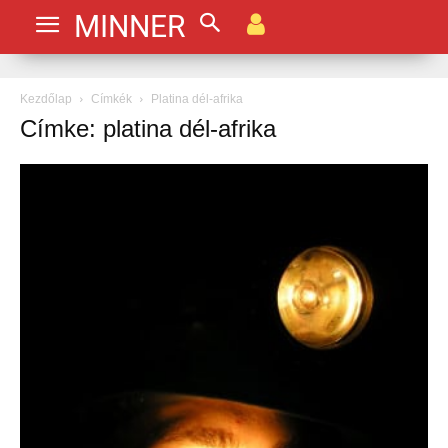
MINNER
Kezdőlap
Címkék
Platina dél-afrika
Címke: platina dél-afrika