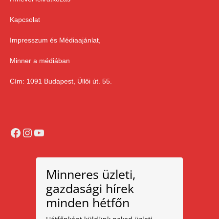
Kapcsolat
Impresszum és Médiaajánlat,
Minner a médiában
Cím: 1091 Budapest, Üllői út. 55.
Facebook
Instagram
YouTube
Minneres üzleti,
gazdasági hírek
minden hétfőn