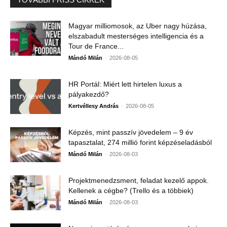
Magyar milliomosok, az Uber nagy húzása,
elszabadult mesterséges intelligencia és a
Tour de France...
-
Mándó Milán
2026-08-05
HR Portál: Miért lett hirtelen luxus a
pályakezdő?
-
Kertvéllesy András
2026-08-05
Képzés, mint passzív jövedelem – 9 év
tapasztalat, 274 millió forint képzéseladásból
-
Mándó Milán
2026-08-03
Projektmenedzsment, feladat kezelő appok.
Kellenek a cégbe? (Trello és a többiek)
-
Mándó Milán
2026-08-03