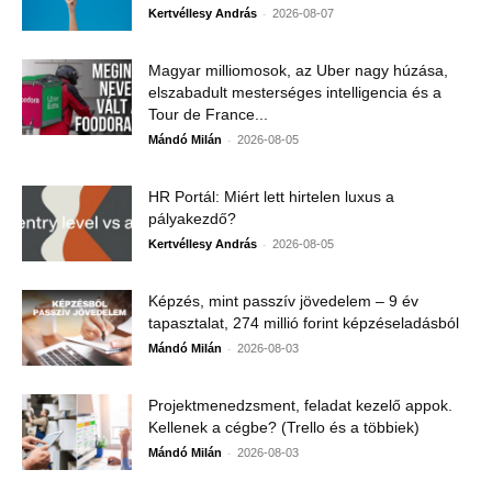
-
Kertvéllesy András
2026-08-07
Magyar milliomosok, az Uber nagy húzása,
elszabadult mesterséges intelligencia és a
Tour de France...
-
Mándó Milán
2026-08-05
HR Portál: Miért lett hirtelen luxus a
pályakezdő?
-
Kertvéllesy András
2026-08-05
Képzés, mint passzív jövedelem – 9 év
tapasztalat, 274 millió forint képzéseladásból
-
Mándó Milán
2026-08-03
Projektmenedzsment, feladat kezelő appok.
Kellenek a cégbe? (Trello és a többiek)
-
Mándó Milán
2026-08-03