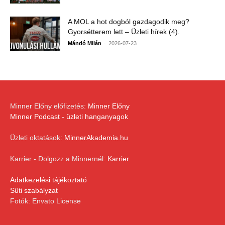
A MOL a hot dogból gazdagodik meg?
Gyorsétterem lett – Üzleti hírek (4).
-
Mándó Milán
2026-07-23
Minner Előny előfizetés:
Minner Előny
Minner Podcast - üzleti hanganyagok
Üzleti oktatások:
MinnerAkademia.hu
Karrier - Dolgozz a Minnernél:
Karrier
Adatkezelési tájékoztató
Süti szabályzat
Fotók: Envato License