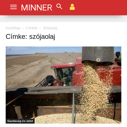
MINNER
Kezdőlap
Címkék
Szójaolaj
Címke: szójaolaj
Gazdaság és üzlet