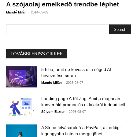
A szójaolaj emelkedő trendbe léphet
-
Mándó Milán
2014-05-05
TOVÁBBI FRISS CIKKEK
5 hiba, amit ne kövess el a céged AI
bevezetése során
-
Mándó Milán
2026-08-07
Landing page A-tól Z-ig: Amit a magasan
konvertáló promóciós oldalakról tudnod kell
-
Sólyom Eszter
2026-08-07
A Stripe felvásárolná a PayPalt, az eddigi
legnagyobb fintech merge jöhet