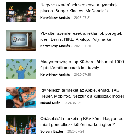
Nagy visszatérések versenye a gyorskaja
piacon: Burger King vs. McDonald’s
-
Kertvéllesy András
2026-07-31
VB-after szemle, ezek a reklámok pörögtek
idén: Levi’s, NIKE, AI-slop, Polymarket
-
Kertvéllesy András
2026-07-30
Magyarország a top 30-ban: több mint 1000
új dollármilliomosunk lett tavaly
-
Kertvéllesy András
2026-07-28
Így fejleszt terméket az Apple, eMag, TAG
Heuer, Mobilfox. Nézzünk a kulisszák mögé!
-
Mándó Milán
2026-07-28
Óriásplakát marketing KKV-ként: Hogyan és
miért gondolkozz kültéri marketingben?
-
Sólyom Eszter
2026-07-24