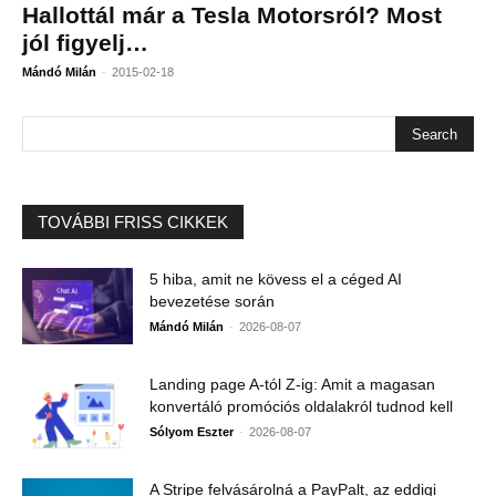
Hallottál már a Tesla Motorsról? Most
jól figyelj…
-
Mándó Milán
2015-02-18
TOVÁBBI FRISS CIKKEK
5 hiba, amit ne kövess el a céged AI
bevezetése során
-
Mándó Milán
2026-08-07
Landing page A-tól Z-ig: Amit a magasan
konvertáló promóciós oldalakról tudnod kell
-
Sólyom Eszter
2026-08-07
A Stripe felvásárolná a PayPalt, az eddigi