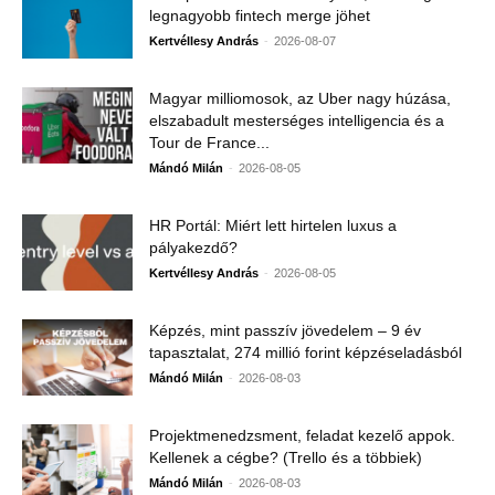
legnagyobb fintech merge jöhet
-
Kertvéllesy András
2026-08-07
Magyar milliomosok, az Uber nagy húzása,
elszabadult mesterséges intelligencia és a
Tour de France...
-
Mándó Milán
2026-08-05
HR Portál: Miért lett hirtelen luxus a
pályakezdő?
-
Kertvéllesy András
2026-08-05
Képzés, mint passzív jövedelem – 9 év
tapasztalat, 274 millió forint képzéseladásból
-
Mándó Milán
2026-08-03
Projektmenedzsment, feladat kezelő appok.
Kellenek a cégbe? (Trello és a többiek)
-
Mándó Milán
2026-08-03