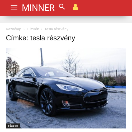
MINNER
Kezdőlap
Címkék
Tesla részvény
Címke: tesla részvény
Tőzsde