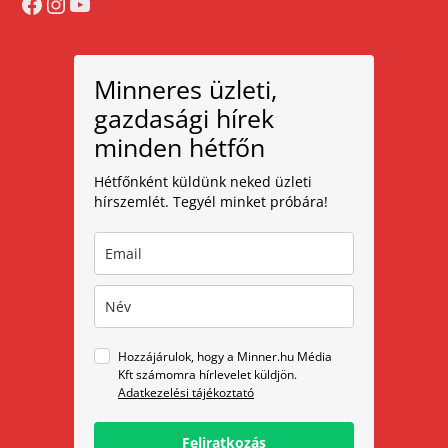
Facebook
Instagram
YouTube
Minneres üzleti,
gazdasági hírek
minden hétfőn
Hétfőnként küldünk neked üzleti
hírszemlét. Tegyél minket próbára!
Hozzájárulok, hogy a Minner.hu Média
Kft számomra hírlevelet küldjön.
Adatkezelési tájékoztató
Feliratkozás