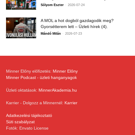
-
Sólyom Eszter
2026-07-24
A MOL a hot dogból gazdagodik meg?
Gyorsétterem lett – Üzleti hírek (4).
-
Mándó Milán
2026-07-23
Minner Előny előfizetés:
Minner Előny
Minner Podcast - üzleti hanganyagok
Üzleti oktatások:
MinnerAkademia.hu
Karrier - Dolgozz a Minnernél:
Karrier
Adatkezelési tájékoztató
Süti szabályzat
Fotók: Envato License