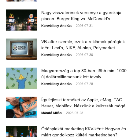
Nagy visszatérések versenye a gyorskaja
piacon: Burger King vs. McDonald’s
-
Kertvéllesy András
2026-07-31
VB-after szemle, ezek a reklámok pörögtek
idén: Levi’s, NIKE, AI-slop, Polymarket
-
Kertvéllesy András
2026-07-30
Magyarország a top 30-ban: több mint 1000
új dollármilliomosunk lett tavaly
-
Kertvéllesy András
2026-07-28
Így fejleszt terméket az Apple, eMag, TAG
Heuer, Mobilfox. Nézzünk a kulisszák mögé!
-
Mándó Milán
2026-07-28
Óriásplakát marketing KKV-ként: Hogyan és
miért gondolkozz kültéri marketingben?