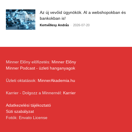
Az új vevőid ügynökök. AI a webshopokban és
bankokban is!
-
Kertvéllesy András
2026-07-20
Minner Előny előfizetés:
Minner Előny
Minner Podcast - üzleti hanganyagok
Üzleti oktatások:
MinnerAkademia.hu
Karrier - Dolgozz a Minnernél:
Karrier
Adatkezelési tájékoztató
Süti szabályzat
Fotók: Envato License