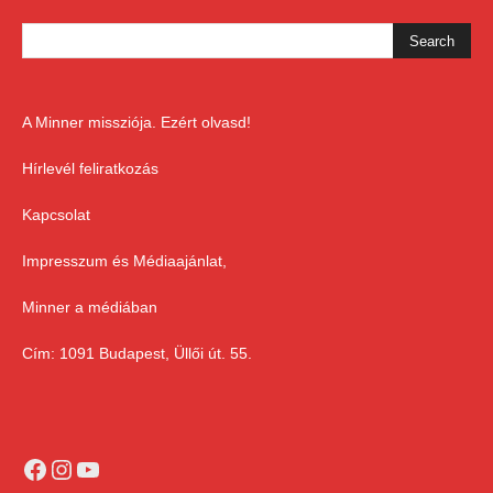
A Minner missziója. Ezért olvasd!
Hírlevél feliratkozás
Kapcsolat
Impresszum és Médiaajánlat,
Minner a médiában
Cím: 1091 Budapest, Üllői út. 55.
Facebook
Instagram
YouTube