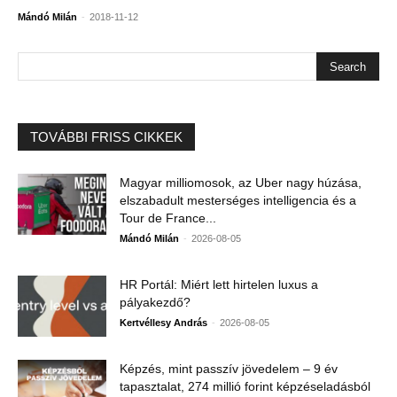
-
Mándó Milán
2018-11-12
TOVÁBBI FRISS CIKKEK
Magyar milliomosok, az Uber nagy húzása,
elszabadult mesterséges intelligencia és a
Tour de France...
-
Mándó Milán
2026-08-05
HR Portál: Miért lett hirtelen luxus a
pályakezdő?
-
Kertvéllesy András
2026-08-05
Képzés, mint passzív jövedelem – 9 év
tapasztalat, 274 millió forint képzéseladásból