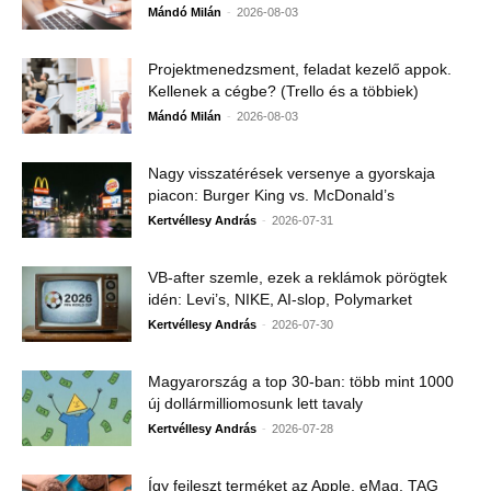
-
Mándó Milán
2026-08-03
Projektmenedzsment, feladat kezelő appok.
Kellenek a cégbe? (Trello és a többiek)
-
Mándó Milán
2026-08-03
Nagy visszatérések versenye a gyorskaja
piacon: Burger King vs. McDonald’s
-
Kertvéllesy András
2026-07-31
VB-after szemle, ezek a reklámok pörögtek
idén: Levi’s, NIKE, AI-slop, Polymarket
-
Kertvéllesy András
2026-07-30
Magyarország a top 30-ban: több mint 1000
új dollármilliomosunk lett tavaly
-
Kertvéllesy András
2026-07-28
Így fejleszt terméket az Apple, eMag, TAG