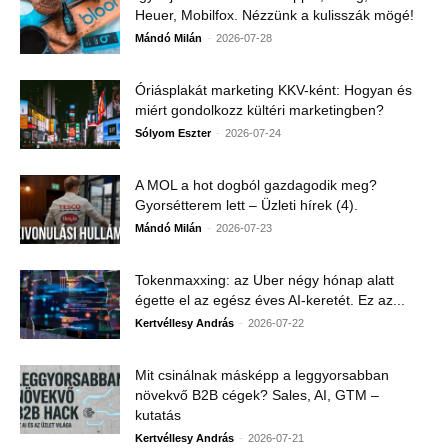
Heuer, Mobilfox. Nézzünk a kulisszák mögé!
-
Mándó Milán
2026-07-28
Óriásplakát marketing KKV-ként: Hogyan és
miért gondolkozz kültéri marketingben?
-
Sólyom Eszter
2026-07-24
A MOL a hot dogból gazdagodik meg?
Gyorsétterem lett – Üzleti hírek (4).
-
Mándó Milán
2026-07-23
Tokenmaxxing: az Uber négy hónap alatt
égette el az egész éves AI-keretét. Ez az...
-
Kertvéllesy András
2026-07-22
Mit csinálnak másképp a leggyorsabban
növekvő B2B cégek? Sales, AI, GTM –
kutatás
-
Kertvéllesy András
2026-07-21