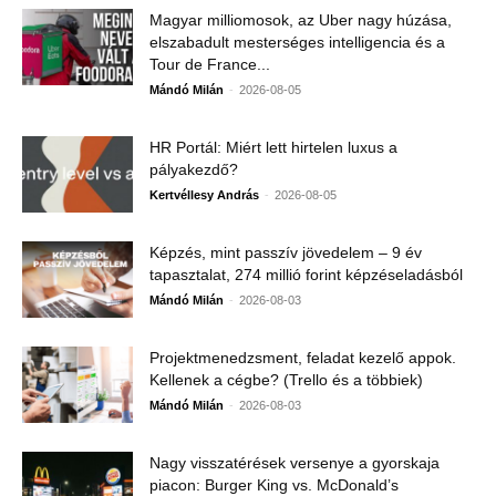
Magyar milliomosok, az Uber nagy húzása,
elszabadult mesterséges intelligencia és a
Tour de France...
-
Mándó Milán
2026-08-05
HR Portál: Miért lett hirtelen luxus a
pályakezdő?
-
Kertvéllesy András
2026-08-05
Képzés, mint passzív jövedelem – 9 év
tapasztalat, 274 millió forint képzéseladásból
-
Mándó Milán
2026-08-03
Projektmenedzsment, feladat kezelő appok.
Kellenek a cégbe? (Trello és a többiek)
-
Mándó Milán
2026-08-03
Nagy visszatérések versenye a gyorskaja
piacon: Burger King vs. McDonald’s