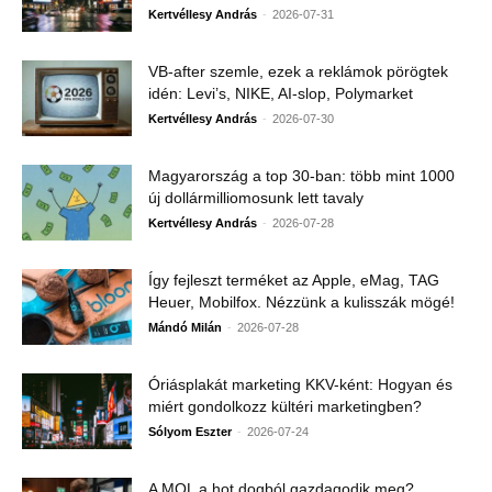
-
Kertvéllesy András
2026-07-31
VB-after szemle, ezek a reklámok pörögtek
idén: Levi’s, NIKE, AI-slop, Polymarket
-
Kertvéllesy András
2026-07-30
Magyarország a top 30-ban: több mint 1000
új dollármilliomosunk lett tavaly
-
Kertvéllesy András
2026-07-28
Így fejleszt terméket az Apple, eMag, TAG
Heuer, Mobilfox. Nézzünk a kulisszák mögé!
-
Mándó Milán
2026-07-28
Óriásplakát marketing KKV-ként: Hogyan és
miért gondolkozz kültéri marketingben?
-
Sólyom Eszter
2026-07-24
A MOL a hot dogból gazdagodik meg?