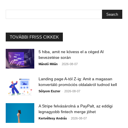
TOVÁBBI FRISS CIKKEK
5 hiba, amit ne kövess el a céged AI
bevezetése során
-
Mándó Milán
2026-08-07
Landing page A-tól Z-ig: Amit a magasan
konvertáló promóciós oldalakról tudnod kell
-
Sólyom Eszter
2026-08-07
A Stripe felvásárolná a PayPalt, az eddigi
legnagyobb fintech merge jöhet
-
Kertvéllesy András
2026-08-07