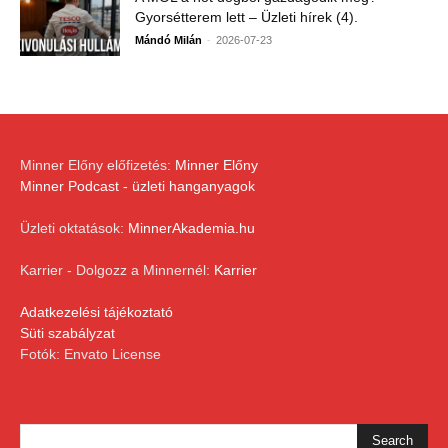
Gyorsétterem lett – Üzleti hírek (4).
-
Mándó Milán
2026-07-23
Minner Előny előfizetés:
Minner Előny
Minner Podcast - üzleti hanganyagok
Üzleti oktatások:
MinnerAkademia.hu
Karrier - Dolgozz a Minnernél:
Karrier
Adatkezelési tájékoztató
Süti szabályzat
Fotók: Envato License