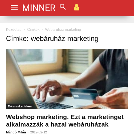
MINNER
Kezdőlap
Címkék
Webáruház marketing
Címke: webáruház marketing
E-kereskedelem
Webshop marketing. Ezt a marketinget
alkalmazzák a hazai webáruházak
-
Mándó Milán
2019-02-12