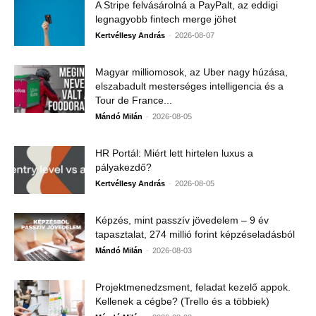
A Stripe felvásárolná a PayPalt, az eddigi
legnagyobb fintech merge jöhet
-
Kertvéllesy András
2026-08-07
Magyar milliomosok, az Uber nagy húzása,
elszabadult mesterséges intelligencia és a
Tour de France...
-
Mándó Milán
2026-08-05
HR Portál: Miért lett hirtelen luxus a
pályakezdő?
-
Kertvéllesy András
2026-08-05
Képzés, mint passzív jövedelem – 9 év
tapasztalat, 274 millió forint képzéseladásból
-
Mándó Milán
2026-08-03
Projektmenedzsment, feladat kezelő appok.
Kellenek a cégbe? (Trello és a többiek)