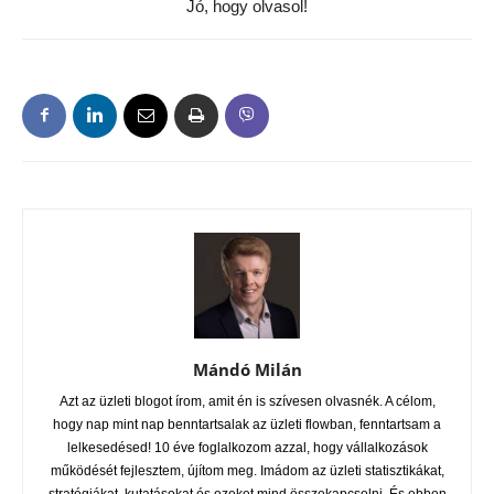
Jó, hogy olvasol!
Mándó Milán
Azt az üzleti blogot írom, amit én is szívesen olvasnék. A célom,
hogy nap mint nap benntartsalak az üzleti flowban, fenntartsam a
lelkesedésed! 10 éve foglalkozom azzal, hogy vállalkozások
működését fejlesztem, újítom meg. Imádom az üzleti statisztikákat,
stratégiákat, kutatásokat és ezeket mind összekapcsolni. És ebben