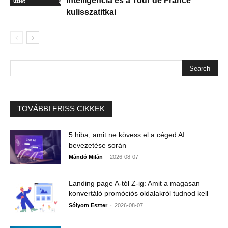
intelligencia és a Tour de France
üzlet
kulisszatitkai
TOVÁBBI FRISS CIKKEK
5 hiba, amit ne kövess el a céged AI
bevezetése során
-
Mándó Milán
2026-08-07
Landing page A-tól Z-ig: Amit a magasan
konvertáló promóciós oldalakról tudnod kell
-
Sólyom Eszter
2026-08-07