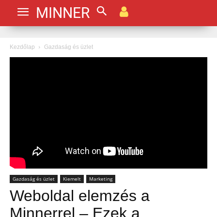
MINNER
Kezdőlap
Gazdaság és üzlet
Gazdaság és üzlet
Kiemelt
Marketing
Weboldal elemzés a
Minnerrel – Ezek a