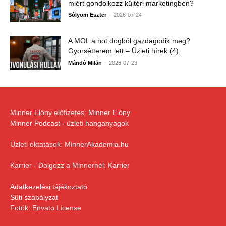
miért gondolkozz kültéri marketingben?
-
Sólyom Eszter
2026-07-24
A MOL a hot dogból gazdagodik meg?
Gyorsétterem lett – Üzleti hírek (4).
-
Mándó Milán
2026-07-23
Minner Előny előfizetés:
Minner Előny
Minner Podcast - üzleti hanganyagok
Üzleti oktatások:
MinnerAkademia.hu
Karrier - Dolgozz a Minnernél:
Karrier
Adatkezelési tájékoztató
Süti szabályzat
Fotók: Envato License