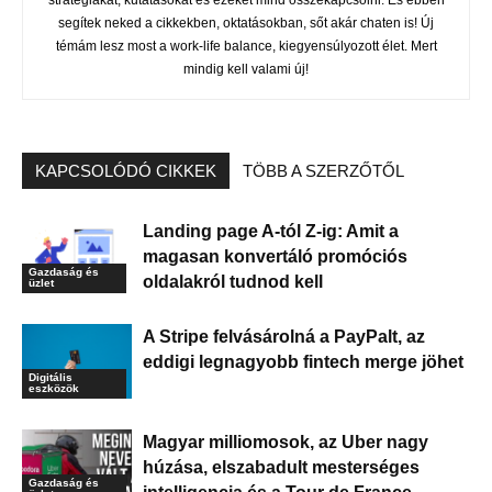
segítek neked a cikkekben, oktatásokban, sőt akár chaten is! Új
témám lesz most a work-life balance, kiegyensúlyozott élet. Mert
mindig kell valami új!
KAPCSOLÓDÓ CIKKEK
TÖBB A SZERZŐTŐL
Landing page A-tól Z-ig: Amit a
magasan konvertáló promóciós
Gazdaság és
oldalakról tudnod kell
üzlet
A Stripe felvásárolná a PayPalt, az
eddigi legnagyobb fintech merge jöhet
Digitális
eszközök
Magyar milliomosok, az Uber nagy
húzása, elszabadult mesterséges
Gazdaság és