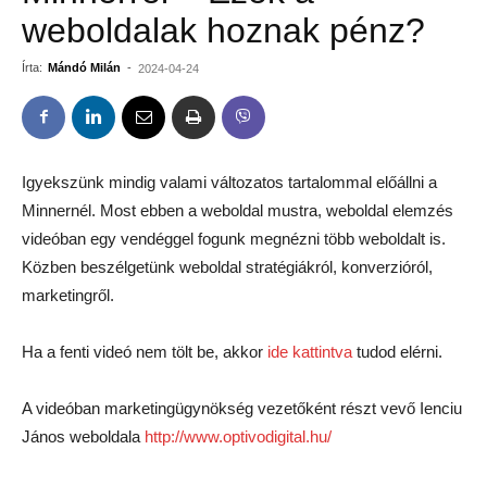
weboldalak hoznak pénz?
Írta:
Mándó Milán
-
2024-04-24
Igyekszünk mindig valami változatos tartalommal előállni a
Minnernél. Most ebben a weboldal mustra, weboldal elemzés
videóban egy vendéggel fogunk megnézni több weboldalt is.
Közben beszélgetünk weboldal stratégiákról, konverzióról,
marketingről.
Ha a fenti videó nem tölt be, akkor
ide kattintva
tudod elérni.
A videóban marketingügynökség vezetőként részt vevő Ienciu
János weboldala
http://www.optivodigital.hu/