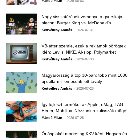
-
Mándó Milán
2026-08-03
Nagy visszatérések versenye a gyorskaja
piacon: Burger King vs. McDonald’s
-
Kertvéllesy András
2026-07-31
VB-after szemle, ezek a reklámok pörögtek
idén: Levi’s, NIKE, AI-slop, Polymarket
-
Kertvéllesy András
2026-07-30
Magyarország a top 30-ban: több mint 1000
új dollármilliomosunk lett tavaly
-
Kertvéllesy András
2026-07-28
Így fejleszt terméket az Apple, eMag, TAG
Heuer, Mobilfox. Nézzünk a kulisszák mögé!
-
Mándó Milán
2026-07-28
Óriásplakát marketing KKV-ként: Hogyan és