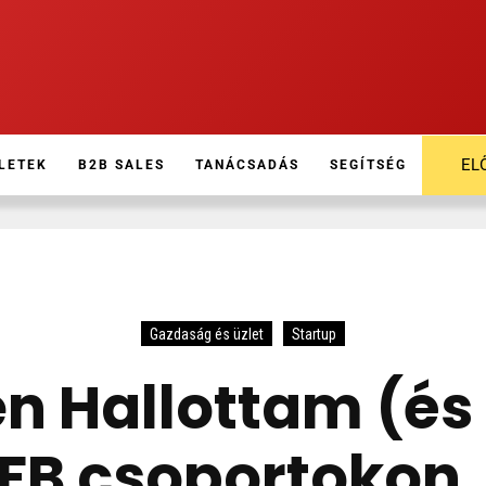
EL
LETEK
B2B SALES
TANÁCSADÁS
SEGÍTSÉG
Gazdaság és üzlet
Startup
en Hallottam (és
 FB csoportokon,