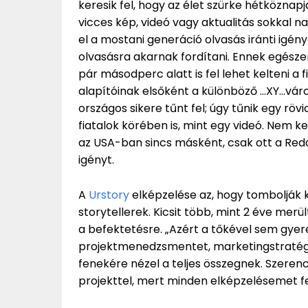
keresik fel, hogy az élet szürke hétközna
vicces kép, videó vagy aktualitás sokkal
el a mostani generáció olvasás iránti igény
olvasásra akarnak fordítani. Ennek egésze
pár másodperc alatt is fel lehet kelteni a
alapítóinak elsőként a különböző …XY…vá
országos sikere tűnt fel; úgy tűnik egy rövi
fiatalok körében is, mint egy videó. Nem k
az USA-ban sincs másként, csak ott a Reddit
igényt.
A
Urstory
elképzelése az, hogy tombolják k
storytellerek. Kicsit több, mint 2 éve merül
a befektetésre. „Azért a tőkével sem gyerek
projektmenedzsmentet, marketingstratégiá
fenekére nézel a teljes összegnek. Szeren
projekttel, mert minden elképzelésemet fel