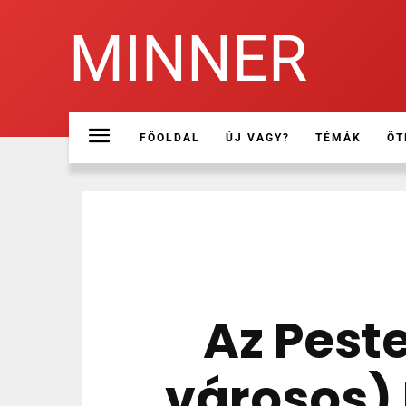
MINNER
FŐOLDAL
ÚJ VAGY?
TÉMÁK
ÖT
Az Pest
városos)