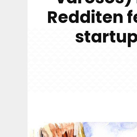
Redditen 
startu