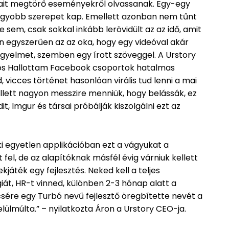
pjait megtörő eseményekről olvassanak. Egy-egy
 nagyobb szerepet kap. Emellett azonban nem tűnt
e sem, csak sokkal inkább lerövidült az az idő, amit
n egyszerűen az az oka, hogy egy videóval akár
 figyelmet, szemben egy írott szöveggel. A Urstory
ros Hallottam Facebook csoportok hatalmas
d, vicces történet hasonlóan virális tud lenni a mai
ellett nagyon messzire menniük, hogy belássák, ez
, Imgur és társai próbálják kiszolgálni ezt az
i egyetlen applikációban ezt a vágyukat a
t fel, de az alapítóknak másfél évig várniuk kellett
játék egy fejlesztés. Neked kell a teljes
t, HR-t vinned, különben 2-3 hónap alatt a
csére egy Turbó nevű fejlesztő öregbítette nevét a
ülmúlta.” – nyilatkozta Áron a Urstory CEO-ja.