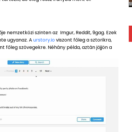
je nemzetközi szinten az Imgur, Reddit, 9gag. Ezek
nte ugyanaz. A
urstory.io
viszont főleg a sztorikra,
rint főleg szövegekre. Néhány példa, aztán jöjjön a