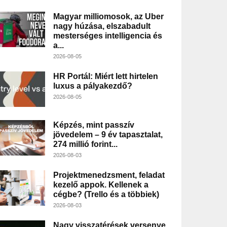
Magyar milliomosok, az Uber
nagy húzása, elszabadult
mesterséges intelligencia és
a...
2026-08-05
HR Portál: Miért lett hirtelen
luxus a pályakezdő?
2026-08-05
Képzés, mint passzív
jövedelem – 9 év tapasztalat,
274 millió forint...
2026-08-03
Projektmenedzsment, feladat
kezelő appok. Kellenek a
cégbe? (Trello és a többiek)
2026-08-03
Nagy visszatérések versenye