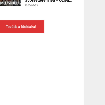
Gyorsétterem lett – Üzleti...
2026-07-23
Tovább a főoldalra!