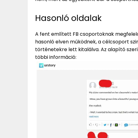
Hasonló oldalak
A fent említett FB csoportoknak megfelelő
hasonló elven működnek, a célcsoport szi
történetekre lett kitalálva. Az alapító sze
többi információ: