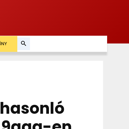
ŐNY
 hasonló
 9gag-en,