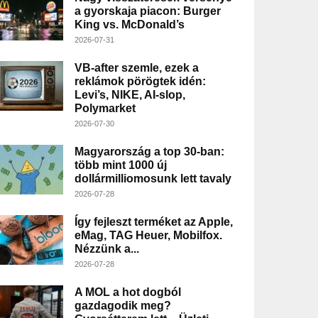
a gyorskaja piacon: Burger
King vs. McDonald’s
2026-07-31
VB-after szemle, ezek a
reklámok pörögtek idén:
Levi’s, NIKE, AI-slop,
Polymarket
2026-07-30
Magyarország a top 30-ban:
több mint 1000 új
dollármilliomosunk lett tavaly
2026-07-28
Így fejleszt terméket az Apple,
eMag, TAG Heuer, Mobilfox.
Nézzünk a...
2026-07-28
A MOL a hot dogból
gazdagodik meg?