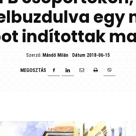
felbuzdulva egy 
pot indítottak m
Szerző:
Mándó Milán
Dátum
2018-06-15
MEGOSZTÁS