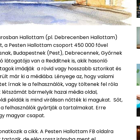
…Városban Hallottam (pl. Debrecenben Hallottam)
t, a Pesten Hallottam csoport 450 000 fővel
osnak, Budapestnek (Pest), Debrecennek, Győrnek
ió látogatója van a Redditnek is, akik hasonló
tagok imádják a rövid vagy hosszabb sztorikat és
ült már ki a médiába. Lényege az, hogy valami
t írnak le a felhasználók, vagy töltenek fel róla
 létszámát bármelyik hazai média oldal,
ldi példák is mind virálisan nőtték ki magukat. Sőt,
s a felhasználók gyártják a tartalmakat. Erre
gy magyar csapat.
natkozik a cikk. A Pesten Hallottam FB oldalra
artozik, de elég rossz irányba ment el.