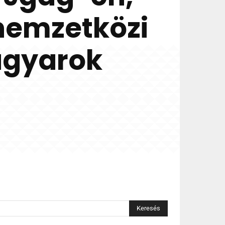
nemzetközi
agyarok
Keresés