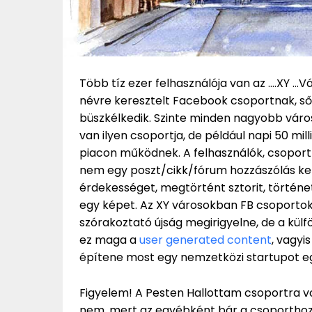
Több tíz ezer felhasználója van az ….XY 
névre keresztelt Facebook csoportnak, ső
büszkélkedik. Szinte minden nagyobb vár
van ilyen csoportja, de például napi 50 mill
piacon működnek. A felhasználók, csoport
nem egy poszt/cikk/fórum hozzászólás ker
érdekességet, megtörtént sztorit, története
egy képet. Az XY városokban FB csoportok
szórakoztató újság megirigyelne, de a külfö
ez maga a
user generated content
, vagyi
építene most egy nemzetközi startupot e
Figyelem! A Pesten Hallottam csoportra vo
nem, mert az egyébként bár a csoporthoz t