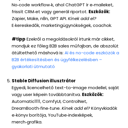
No‑code workflow‑k, ahol ChatGPT ír e‑maileket,
frissít CRM‑et vagy generál riportot.
Eszközök:
Zapier, Make, n8n, GPT API.
Kinek add el?
E‑kereskedők, marketingügynökségek, coachok.
#tipp
Ezekről a megoldásokról írtunk már cikket,
mondjuk ez főleg B2B sales műfajban, de abszolút
átültethető máshová is:
AI és no-code eszközök a
B2B értékesítésben és ügyfélkezelésben –
gyakorlati útmutató
Stable Diffusion illusztrátor
Egyedi, licencelhető text-to-image modellel, saját
vagy user képein továbbtanítva.
Eszközök:
Automatic1111, ComfyUI, ControlNet,
DreamBooth‑fine‑tune.
Kinek add el?
Könyvkiadók
e‑könyv borítója, YouTube‑indexképek,
merch‑grafika.