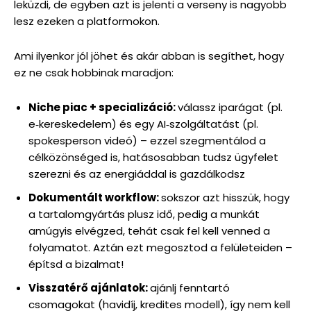
leküzdi, de egyben azt is jelenti a verseny is nagyobb
lesz ezeken a platformokon.
Ami ilyenkor jól jöhet és akár abban is segíthet, hogy
ez ne csak hobbinak maradjon:
Niche piac + specializáció:
válassz iparágat (pl.
e‑kereskedelem) és egy AI‑szolgáltatást (pl.
spokesperson videó) – ezzel szegmentálod a
célközönséged is, hatásosabban tudsz ügyfelet
szerezni és az energiáddal is gazdálkodsz
Dokumentált workflow:
sokszor azt hisszük, hogy
a tartalomgyártás plusz idő, pedig a munkát
amúgyis elvégzed, tehát csak fel kell venned a
folyamatot. Aztán ezt megosztod a felületeiden –
építsd a bizalmat!
Visszatérő ajánlatok:
ajánlj fenntartó
csomagokat (havidíj, kredites modell), így nem kell