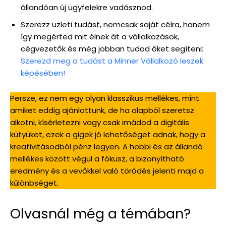
állandóan új ügyfelekre vadásznod.
Szerezz üzleti tudást, nemcsak saját célra, hanem
így megérted mit élnek át a vállalkozások,
cégvezetők és még jobban tudod őket segíteni:
Szerezd meg a tudást a Minner Vállalkozó leszek
képésében!
Persze, ez nem egy olyan klasszikus mellékes, mint
amiket eddig ajánlottunk, de ha alapból szeretsz
alkotni, kísérletezni vagy csak imádod a digitális
kütyüket, ezek a gigek jó lehetőséget adnak, hogy a
kreativitásodból pénz legyen. A hobbi és az állandó
mellékes között végül a fókusz, a bizonyítható
eredmény és a vevőkkel való törődés jelenti majd a
különbséget.
Olvasnál még a témában?