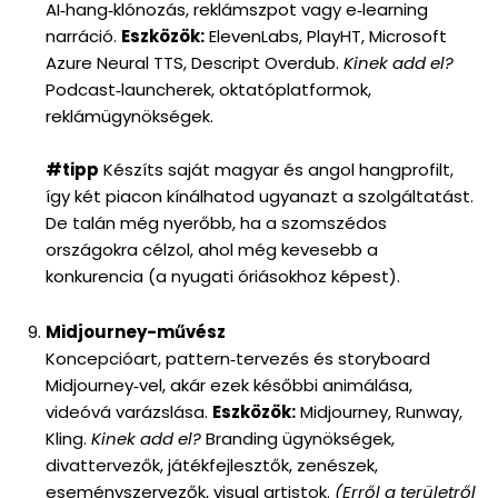
AI‑hang‑klónozás, reklámszpot vagy e‑learning
narráció.
Eszközök:
ElevenLabs, PlayHT, Microsoft
Azure Neural TTS, Descript Overdub.
Kinek add el?
Podcast‑launcherek, oktatóplatformok,
reklámügynökségek.
#tipp
Készíts saját magyar és angol hangprofilt,
így két piacon kínálhatod ugyanazt a szolgáltatást.
De talán még nyerőbb, ha a szomszédos
országokra célzol, ahol még kevesebb a
konkurencia (a nyugati óriásokhoz képest).
Midjourney-művész
Koncepcióart, pattern‑tervezés és storyboard
Midjourney‑vel, akár ezek későbbi animálása,
videóvá varázslása.
Eszközök:
Midjourney, Runway,
Kling.
Kinek add el?
Branding ügynökségek,
divattervezők, játékfejlesztők, zenészek,
eseményszervezők, visual artistok.
(Erről a területről