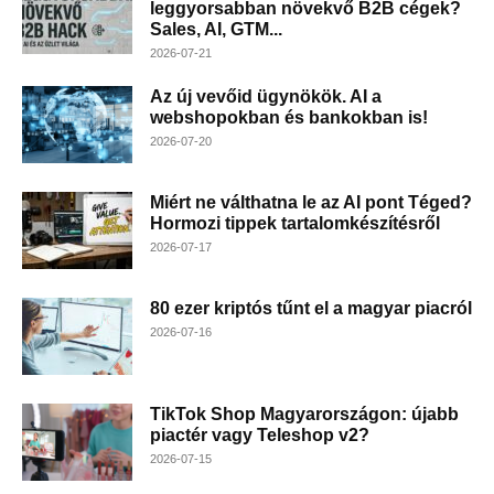
leggyorsabban növekvő B2B cégek?
Sales, AI, GTM...
2026-07-21
Az új vevőid ügynökök. AI a
webshopokban és bankokban is!
2026-07-20
Miért ne válthatna le az AI pont Téged?
Hormozi tippek tartalomkészítésről
2026-07-17
80 ezer kriptós tűnt el a magyar piacról
2026-07-16
TikTok Shop Magyarországon: újabb
piactér vagy Teleshop v2?
2026-07-15