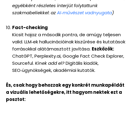
egyébként részletes interjút folytattunk
szakmabeliekkel: az
AI‑művészet vadnyugata
)
Fact-checking
Kicsit hajaz a második pontra, de amúgy teljesen
valid. LLM‑ek hallucinációinak kiszűrése és kutatások
forrásokkal alátámasztott javítása.
Eszközök:
ChatGPT, Perplexity.ai, Google Fact Check Explorer,
Sourceful.
Kinek add el?
Digitális kiadók,
SEO‑ügynökségek, akadémiai kutatók.
És, csak hogy behozzak egy konkrét munkapéldát
a vizuális lehetőségekre, itt hagyom nektek ezt a
posztot: