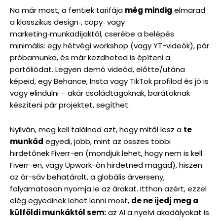
Na már most, a fentiek tarifája
még mindig
elmarad
a klasszikus design‑, copy‑ vagy
marketing‑munkadíjaktól, cserébe a belépés
minimális: egy hétvégi workshop (vagy YT-videók), pár
próbamunka, és már kezdheted is építeni a
portóliódat. Legyen demó videód, előtte/utána
képeid, egy Behance, Insta vagy TikTok profilod és jó is
vagy elindulni – akár családtagoknak, barátoknak
készíteni pár projektet, segíthet.
Nyilván, meg kell találnod azt, hogy mitől lesz a
te
munkád
egyedi, jobb, mint az összes többi
hirdetőnek Fiverr-en (mondjuk lehet, hogy nem is kell
Fiverr-en, vagy Upwork-ön hirdetned magad), hiszen
az ár-sáv behatárolt, a globális árverseny,
folyamatosan nyomja le az árakat. Itthon azért, ezzel
elég egyedinek lehet lenni most,
de ne ijedj meg a
külföldi munkáktól sem:
az AI a nyelvi akadályokat is