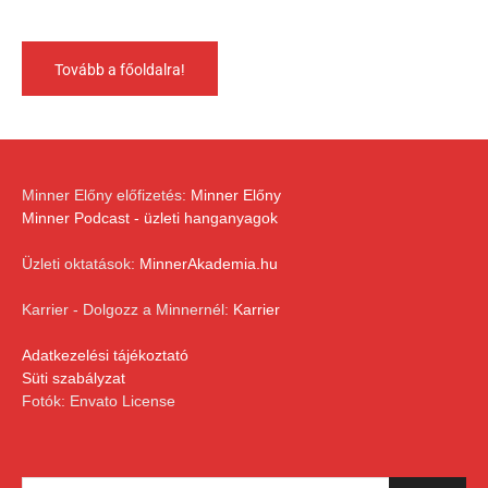
Tovább a főoldalra!
Minner Előny előfizetés:
Minner Előny
Minner Podcast - üzleti hanganyagok
Üzleti oktatások:
MinnerAkademia.hu
Karrier - Dolgozz a Minnernél:
Karrier
Adatkezelési tájékoztató
Süti szabályzat
Fotók: Envato License