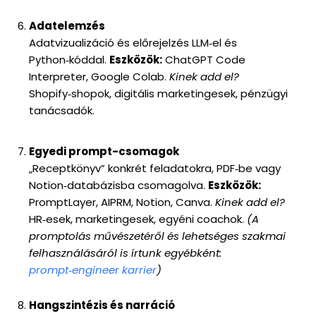
Adatelemzés
Adatvizualizáció és előrejelzés LLM‑el és
Python‑kóddal.
Eszközök:
ChatGPT Code
Interpreter, Google Colab.
Kinek add el?
Shopify‑shopok, digitális marketingesek, pénzügyi
tanácsadók.
Egyedi prompt-csomagok
„Receptkönyv” konkrét feladatokra, PDF‑be vagy
Notion‑databázisba csomagolva.
Eszközök:
PromptLayer, AIPRM, Notion, Canva.
Kinek add el?
HR‑esek, marketingesek, egyéni coachok.
(A
promptolás művészetéről és lehetséges szakmai
felhasználásáról is írtunk egyébként:
prompt‑engineer karrier
)
Hangszintézis és narráció