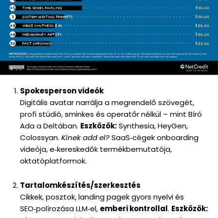
Spokesperson videók
Digitális avatar narrálja a megrendelő szövegét,
profi stúdió, sminkes és operatőr nélkül – mint Bíró
Ada a Deltában.
Eszközök:
Synthesia, HeyGen,
Colossyan.
Kinek add el?
SaaS‑cégek onboarding
videója, e‑kereskedők termékbemutatója,
oktatóplatformok.
Tartalomkészítés/szerkesztés
Cikkek, posztok, landing pagek gyors nyelvi és
SEO‑polírozása LLM‑el,
emberi kontrollal
.
Eszközök: