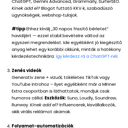
ChatGPT, Gemini Advanced, Grammarly, SurferSEO.
Kinek add el?
Blogot futtató KKV‑k, szabadúszó
ügynökségek, webshop‑tulajok.
#tipp
Ehhez kínálj „30 napos frissítő bérletet”
havidíjért — ezzel stabil bevételre váltod az
egyszeri megrendelést. Ide egyébként jó kiegészítő
anyag lehet egy korábbi cikkünk, minták a hatékony
kérdezéstechnikára:
így kérdezz rá a ChatGPT‑nél
.
Zenés videók
Generatív zene + vizuál, tökéletes TikTok vagy
YouTube introhoz – ilyet egyébként már a MInner
Extra csoportban is láthattatok, mondjuk csak
humoros céllal.
Eszközök:
Suno, Loudly, Soundraw,
Runway.
Kinek add el?
Influencerek, kisvállalkozók,
akik virális reklámot akarnak.
Folyamat-automatizációk