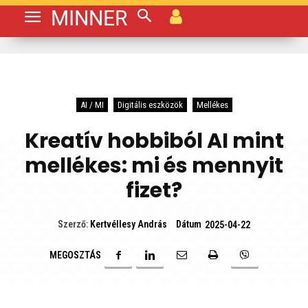
MINNER
AI / MI
Digitális eszközök
Mellékes
Kreatív hobbiból AI mint
mellékes: mi és mennyit
fizet?
Dátum
Szerző:
Kertvéllesy András
2025-04-22
MEGOSZTÁS