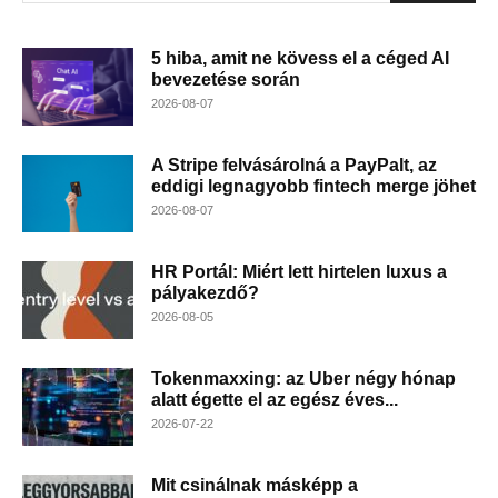
5 hiba, amit ne kövess el a céged AI
bevezetése során
2026-08-07
A Stripe felvásárolná a PayPalt, az
eddigi legnagyobb fintech merge jöhet
2026-08-07
HR Portál: Miért lett hirtelen luxus a
pályakezdő?
2026-08-05
Tokenmaxxing: az Uber négy hónap
alatt égette el az egész éves...
2026-07-22
Mit csinálnak másképp a