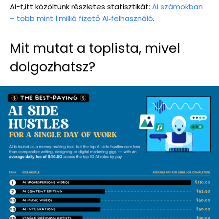
AI-t,itt közöltünk részletes statisztikát:
AI számokban
– több mint 1 millió fizető AI‑felhasználó
.
Mit mutat a toplista, mivel
dolgozhatsz?