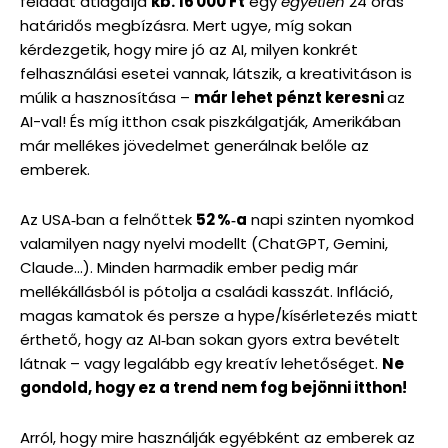
feladat átlagdíja
kb. 16 000 Ft
egy
egyetlen
24 órás
határidős megbízásra. Mert ugye, míg sokan
kérdezgetik, hogy mire jó az AI, milyen konkrét
felhasználási esetei vannak, látszik, a kreativitáson is
múlik a hasznosítása –
már lehet pénzt keresni
az
AI-val! És míg itthon csak piszkálgatják, Amerikában
már mellékes jövedelmet generálnak belőle az
emberek.
Az USA‑ban a felnőttek
52 %‑a
napi szinten nyomkod
valamilyen nagy nyelvi modellt (ChatGPT, Gemini,
Claude…). Minden harmadik ember pedig már
mellékállásból is pótolja a családi kasszát. Infláció,
magas kamatok és persze a hype/kísérletezés miatt
érthető, hogy az AI‑ban sokan gyors extra bevételt
látnak – vagy legalább egy kreatív lehetőséget.
Ne
gondold, hogy ez a trend nem fog bejönni itthon!
Arról, hogy mire használják egyébként az emberek az