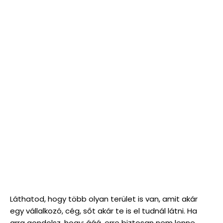
Láthatod, hogy több olyan terület is van, amit akár
egy vállalkozó, cég, sőt akár te is el tudnál látni. Ha
arra gondolsz, hogy: ááá, erre biztosan nem lenne