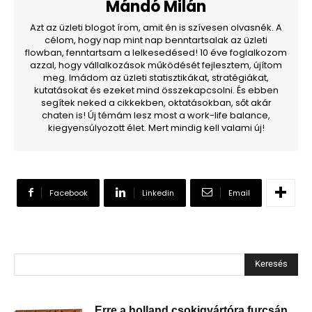
Mándó Milán
Azt az üzleti blogot írom, amit én is szívesen olvasnék. A
célom, hogy nap mint nap benntartsalak az üzleti
flowban, fenntartsam a lelkesedésed! 10 éve foglalkozom
azzal, hogy vállalkozások működését fejlesztem, újítom
meg. Imádom az üzleti statisztikákat, stratégiákat,
kutatásokat és ezeket mind összekapcsolni. És ebben
segítek neked a cikkekben, oktatásokban, sőt akár
chaten is! Új témám lesz most a work-life balance,
kiegyensúlyozott élet. Mert mindig kell valami új!
Facebook
Linkedin
Email
Keresés
Erre a holland csokigyártóra furcsán