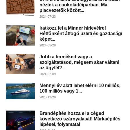
néztek a csokoládéiparban. Ma
piacvezetők között...
2024-07-23
Iratkozz fel a Minner hírlevélre!
Hétfőnként átfogó üzleti és gazdasági
képet...
2024-05-28
Jobb a terméked vagy a
szolgáltatásod, mégsem akar váltani
az ügyfél?...
2024-02-09
Mennyi év alatt lehet elérni 10 milliós,
100 milliós vagy 1...
2023-12-28
Brandépítés hozza el a céged
következő szárnyalását! Márkaépítés
lépései, folyamatai