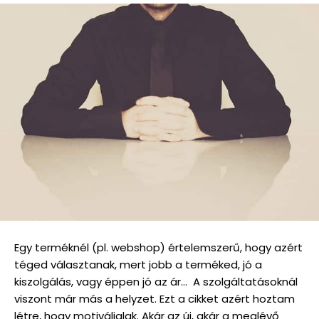
Egy terméknél (pl. webshop) értelemszerű, hogy azért
téged választanak, mert jobb a terméked, jó a
kiszolgálás, vagy éppen jó az ár… A szolgáltatásoknál
viszont már más a helyzet. Ezt a cikket azért hoztam
létre, hogy motiváljalak. Akár az új, akár a meglévő