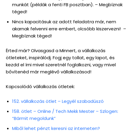
munkát (példák a fenti FB posztban). – Megbíznak
téged!
Nincs kapacitásuk az adott feladatra már, nem
akarnak felvenni erre embert, olcsóbb kiszervezni! –
Megbíznak téged!
Érted már? Olvasgasd a Minnert, a vállalkozás
ötleteket, inspirálódj. Fogj egy tollat, egy lapot, és
kezdd el írni mivel szeretnél foglalkozni, vagy mivel
bővítenéd már meglévő vállalkozásod!
Kapcsolódó vállalkozás ötletek:
152. vállalkozás ötlet – Legyél szabadúszó
158. ötlet – Online / Tech Mekk Mester – Szlogen:
“Bármit megoldunk”
Miből lehet pénzt keresni az interneten?