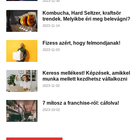
2023-11-30
Kombucha, Hard Seltzer, kraftsör
trendek. Melyikbe éri meg belevágni?
2023-11-14
Fizess azért, hogy felmondjanak!
2023-11-03
Keress mellékest! Képzések, amikkel
munka mellett kezdhetsz vállalkozni
2023-11-02
7 mítosz a franchise-ról: cáfolva!
2023-10-02