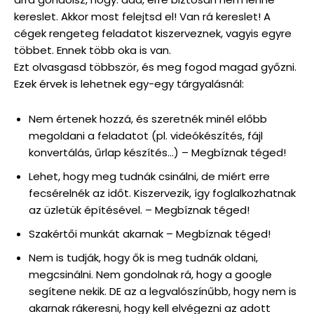
kereslet. Akkor most felejtsd el! Van rá kereslet! A
cégek rengeteg feladatot kiszerveznek, vagyis egyre
többet. Ennek több oka is van.
Ezt olvasgasd többször, és meg fogod magad győzni.
Ezek érvek is lehetnek egy-egy tárgyalásnál:
Nem értenek hozzá, és szeretnék minél előbb
megoldani a feladatot (pl. videókészítés, fájl
konvertálás, űrlap készítés…) – Megbíznak téged!
Lehet, hogy meg tudnák csinálni, de miért erre
fecsérelnék az időt. Kiszervezik, így foglalkozhatnak
az üzletük építésével. – Megbíznak téged!
Szakértői munkát akarnak – Megbíznak téged!
Nem is tudják, hogy ők is meg tudnák oldani,
megcsinálni. Nem gondolnak rá, hogy a google
segítene nekik. DE az a legvalószínűbb, hogy nem is
akarnak rákeresni, hogy kell elvégezni az adott