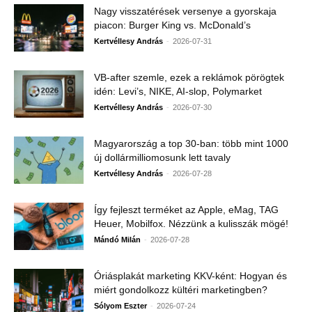
Nagy visszatérések versenye a gyorskaja
piacon: Burger King vs. McDonald’s
-
Kertvéllesy András
2026-07-31
VB-after szemle, ezek a reklámok pörögtek
idén: Levi’s, NIKE, AI-slop, Polymarket
-
Kertvéllesy András
2026-07-30
Magyarország a top 30-ban: több mint 1000
új dollármilliomosunk lett tavaly
-
Kertvéllesy András
2026-07-28
Így fejleszt terméket az Apple, eMag, TAG
Heuer, Mobilfox. Nézzünk a kulisszák mögé!
-
Mándó Milán
2026-07-28
Óriásplakát marketing KKV-ként: Hogyan és
miért gondolkozz kültéri marketingben?
-
Sólyom Eszter
2026-07-24