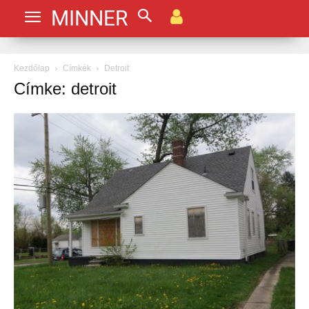
MINNER
Kezdőlap
Címkék
Detroit
Címke: detroit