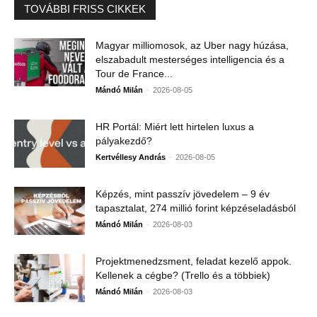
TOVÁBBI FRISS CIKKEK
Magyar milliomosok, az Uber nagy húzása,
elszabadult mesterséges intelligencia és a
Tour de France...
-
Mándó Milán
2026-08-05
HR Portál: Miért lett hirtelen luxus a
pályakezdő?
-
Kertvéllesy András
2026-08-05
Képzés, mint passzív jövedelem – 9 év
tapasztalat, 274 millió forint képzéseladásból
-
Mándó Milán
2026-08-03
Projektmenedzsment, feladat kezelő appok.
Kellenek a cégbe? (Trello és a többiek)
-
Mándó Milán
2026-08-03