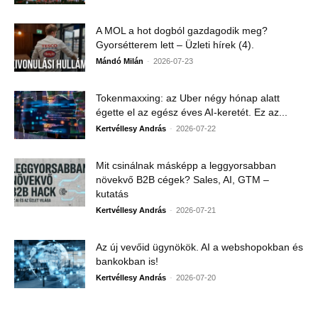
A MOL a hot dogból gazdagodik meg?
Gyorsétterem lett – Üzleti hírek (4).
-
Mándó Milán
2026-07-23
Tokenmaxxing: az Uber négy hónap alatt
égette el az egész éves AI-keretét. Ez az...
-
Kertvéllesy András
2026-07-22
Mit csinálnak másképp a leggyorsabban
növekvő B2B cégek? Sales, AI, GTM –
kutatás
-
Kertvéllesy András
2026-07-21
Az új vevőid ügynökök. AI a webshopokban és
bankokban is!
-
Kertvéllesy András
2026-07-20