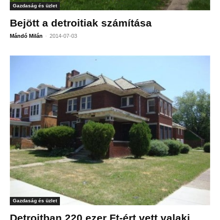
Gazdaság és üzlet
Bejött a detroitiak számítása
-
Mándó Milán
2014-07-03
Gazdaság és üzlet
Detroitban 220 ezer Ft-ért vett valaki