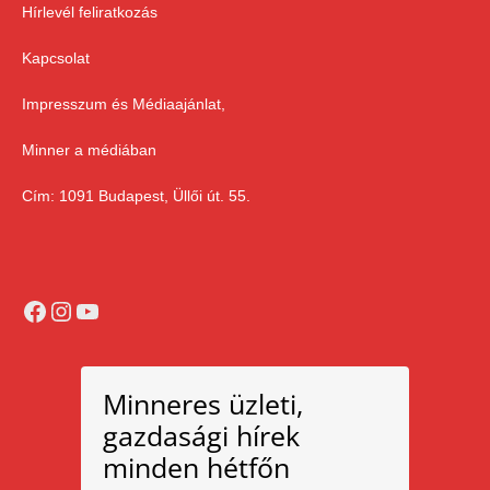
Hírlevél feliratkozás
Kapcsolat
Impresszum és Médiaajánlat,
Minner a médiában
Cím: 1091 Budapest, Üllői út. 55.
Facebook
Instagram
YouTube
Minneres üzleti,
gazdasági hírek
minden hétfőn