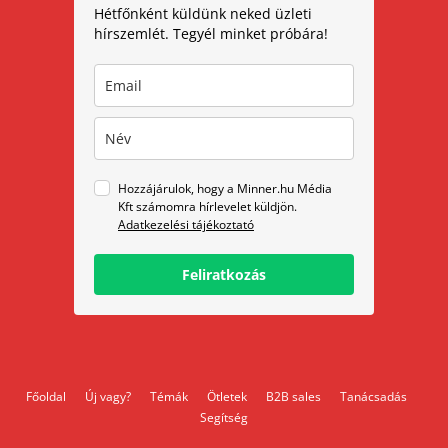
Hétfőnként küldünk neked üzleti
hírszemlét. Tegyél minket próbára!
Hozzájárulok, hogy a Minner.hu Média
Kft számomra hírlevelet küldjön.
Adatkezelési tájékoztató
Feliratkozás
Főoldal
Új vagy?
Témák
Ötletek
B2B sales
Tanácsadás
Segítség