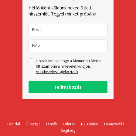
Hétfőnként küldünk neked üzleti
hírszemlét. Tegyél minket próbára!
Hozzájárulok, hogy a Minner.hu Média
Kft számomra hírlevelet küldjön.
Adatkezelési tájékoztató
Feliratkozás
Főoldal
Új vagy?
Témák
Ötletek
B2B sales
Tanácsadás
Segítség