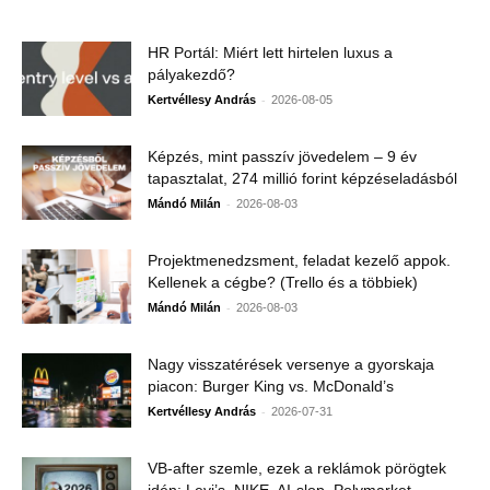
HR Portál: Miért lett hirtelen luxus a
pályakezdő?
-
Kertvéllesy András
2026-08-05
Képzés, mint passzív jövedelem – 9 év
tapasztalat, 274 millió forint képzéseladásból
-
Mándó Milán
2026-08-03
Projektmenedzsment, feladat kezelő appok.
Kellenek a cégbe? (Trello és a többiek)
-
Mándó Milán
2026-08-03
Nagy visszatérések versenye a gyorskaja
piacon: Burger King vs. McDonald’s
-
Kertvéllesy András
2026-07-31
VB-after szemle, ezek a reklámok pörögtek
idén: Levi’s, NIKE, AI-slop, Polymarket