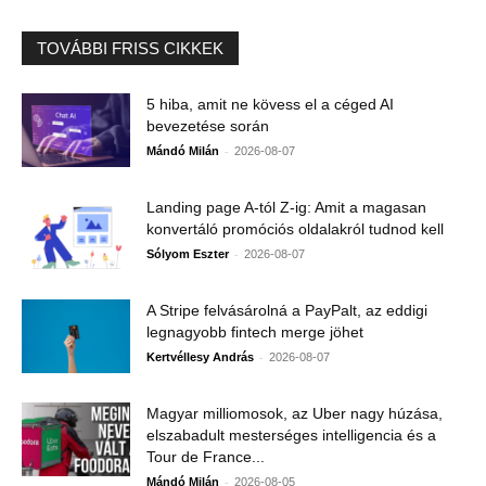
TOVÁBBI FRISS CIKKEK
5 hiba, amit ne kövess el a céged AI
bevezetése során
-
Mándó Milán
2026-08-07
Landing page A-tól Z-ig: Amit a magasan
konvertáló promóciós oldalakról tudnod kell
-
Sólyom Eszter
2026-08-07
A Stripe felvásárolná a PayPalt, az eddigi
legnagyobb fintech merge jöhet
-
Kertvéllesy András
2026-08-07
Magyar milliomosok, az Uber nagy húzása,
elszabadult mesterséges intelligencia és a
Tour de France...
-
Mándó Milán
2026-08-05