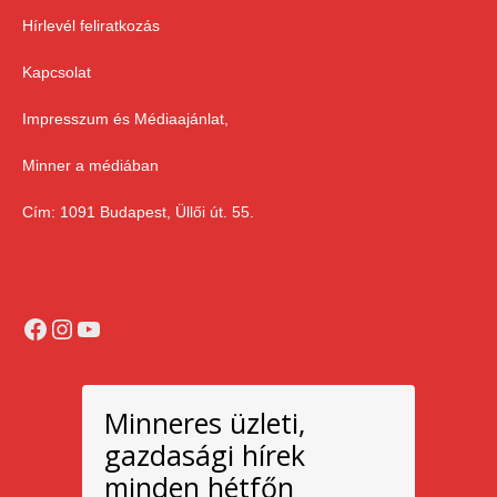
Hírlevél feliratkozás
Kapcsolat
Impresszum és Médiaajánlat,
Minner a médiában
Cím: 1091 Budapest, Üllői út. 55.
Facebook
Instagram
YouTube
Minneres üzleti,
gazdasági hírek
minden hétfőn