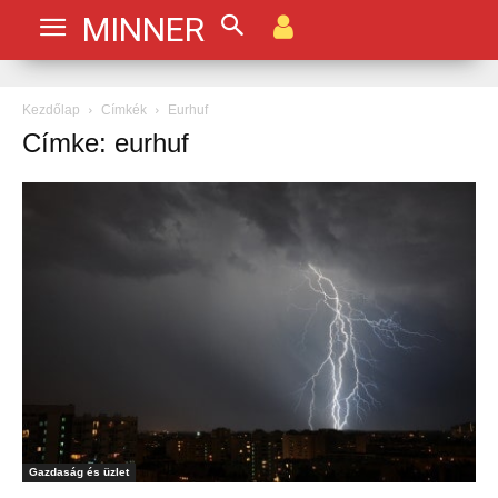
MINNER
Kezdőlap
Címkék
Eurhuf
Címke: eurhuf
Gazdaság és üzlet