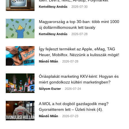
-
Kertvéllesy András
2026-07-30
Magyarország a top 30-ban: több mint 1000
új dollármilliomosunk lett tavaly
-
Kertvéllesy András
2026-07-28
Így fejleszt terméket az Apple, eMag, TAG
Heuer, Mobilfox. Nézzünk a kulisszák mögé!
-
Mándó Milán
2026-07-28
Óriásplakát marketing KKV-ként: Hogyan és
miért gondolkozz kültéri marketingben?
-
Sólyom Eszter
2026-07-24
A MOL a hot dogból gazdagodik meg?
Gyorsétterem lett – Üzleti hírek (4).
-
Mándó Milán
2026-07-23