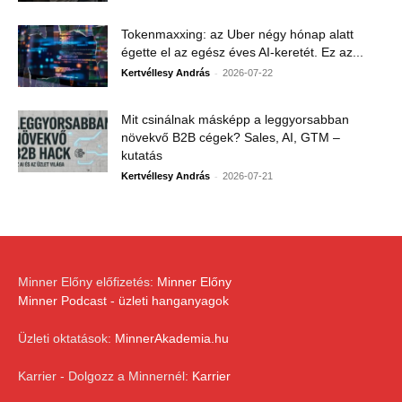
Tokenmaxxing: az Uber négy hónap alatt
égette el az egész éves AI-keretét. Ez az...
-
Kertvéllesy András
2026-07-22
Mit csinálnak másképp a leggyorsabban
növekvő B2B cégek? Sales, AI, GTM –
kutatás
-
Kertvéllesy András
2026-07-21
Minner Előny előfizetés:
Minner Előny
Minner Podcast - üzleti hanganyagok
Üzleti oktatások:
MinnerAkademia.hu
Karrier - Dolgozz a Minnernél:
Karrier