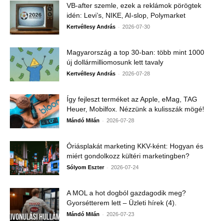
VB-after szemle, ezek a reklámok pörögtek
idén: Levi’s, NIKE, AI-slop, Polymarket
-
Kertvéllesy András
2026-07-30
Magyarország a top 30-ban: több mint 1000
új dollármilliomosunk lett tavaly
-
Kertvéllesy András
2026-07-28
Így fejleszt terméket az Apple, eMag, TAG
Heuer, Mobilfox. Nézzünk a kulisszák mögé!
-
Mándó Milán
2026-07-28
Óriásplakát marketing KKV-ként: Hogyan és
miért gondolkozz kültéri marketingben?
-
Sólyom Eszter
2026-07-24
A MOL a hot dogból gazdagodik meg?
Gyorsétterem lett – Üzleti hírek (4).
-
Mándó Milán
2026-07-23