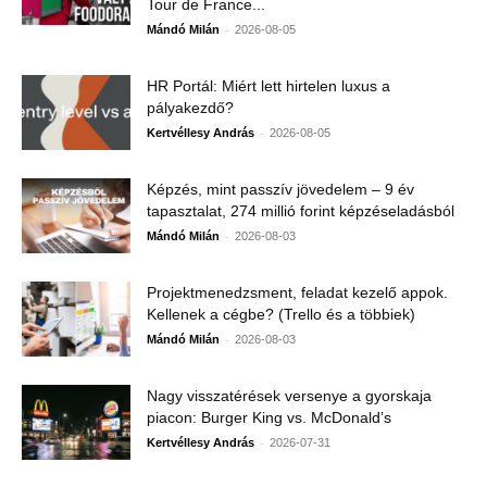
Tour de France...
-
Mándó Milán
2026-08-05
HR Portál: Miért lett hirtelen luxus a
pályakezdő?
-
Kertvéllesy András
2026-08-05
Képzés, mint passzív jövedelem – 9 év
tapasztalat, 274 millió forint képzéseladásból
-
Mándó Milán
2026-08-03
Projektmenedzsment, feladat kezelő appok.
Kellenek a cégbe? (Trello és a többiek)
-
Mándó Milán
2026-08-03
Nagy visszatérések versenye a gyorskaja
piacon: Burger King vs. McDonald’s
-
Kertvéllesy András
2026-07-31