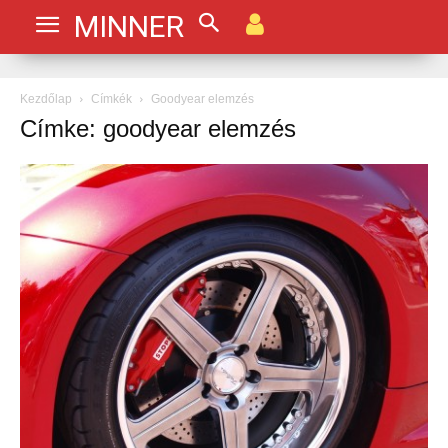
MINNER
Kezdőlap
Címkék
Goodyear elemzés
Címke: goodyear elemzés