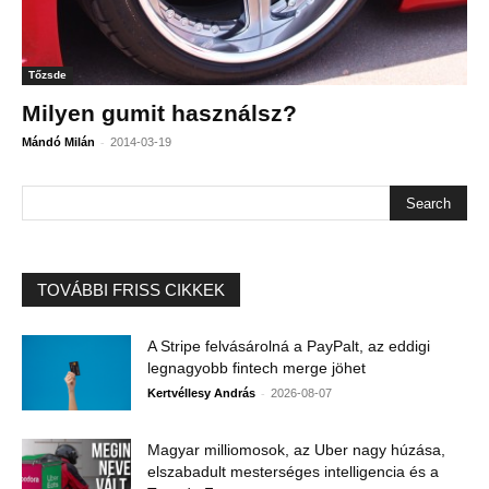
Tőzsde
Milyen gumit használsz?
-
Mándó Milán
2014-03-19
TOVÁBBI FRISS CIKKEK
A Stripe felvásárolná a PayPalt, az eddigi
legnagyobb fintech merge jöhet
-
Kertvéllesy András
2026-08-07
Magyar milliomosok, az Uber nagy húzása,
elszabadult mesterséges intelligencia és a