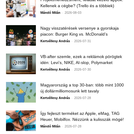
Kellenek a cégbe? (Trello és a többiek)
-
Mándó Milán
2026-08-03
Nagy visszatérések versenye a gyorskaja
piacon: Burger King vs. McDonald’s
-
Kertvéllesy András
2026-07-31
VB-after szemle, ezek a reklámok pörögtek
idén: Levi’s, NIKE, AI-slop, Polymarket
-
Kertvéllesy András
2026-07-30
Magyarország a top 30-ban: több mint 1000
új dollármilliomosunk lett tavaly
-
Kertvéllesy András
2026-07-28
Így fejleszt terméket az Apple, eMag, TAG
Heuer, Mobilfox. Nézzünk a kulisszák mögé!
-
Mándó Milán
2026-07-28