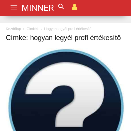
MINNER
Kezdőlap
Címkék
Hogyan legyél profi értékesítő
Címke: hogyan legyél profi értékesítő