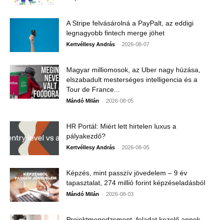
A Stripe felvásárolná a PayPalt, az eddigi
legnagyobb fintech merge jöhet
-
Kertvéllesy András
2026-08-07
Magyar milliomosok, az Uber nagy húzása,
elszabadult mesterséges intelligencia és a
Tour de France...
-
Mándó Milán
2026-08-05
HR Portál: Miért lett hirtelen luxus a
pályakezdő?
-
Kertvéllesy András
2026-08-05
Képzés, mint passzív jövedelem – 9 év
tapasztalat, 274 millió forint képzéseladásból
-
Mándó Milán
2026-08-03
Projektmenedzsment, feladat kezelő appok.