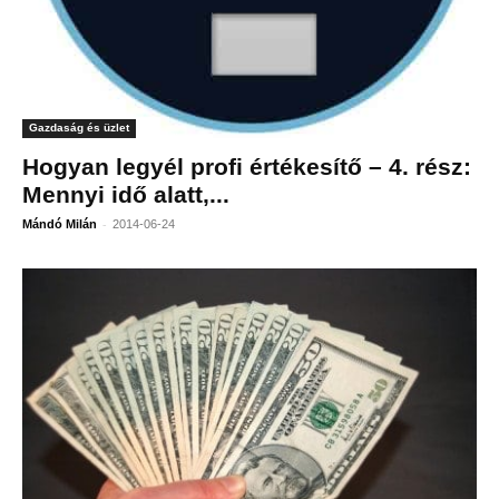
Gazdaság és üzlet
Hogyan legyél profi értékesítő – 4. rész:
Mennyi idő alatt,...
-
Mándó Milán
2014-06-24