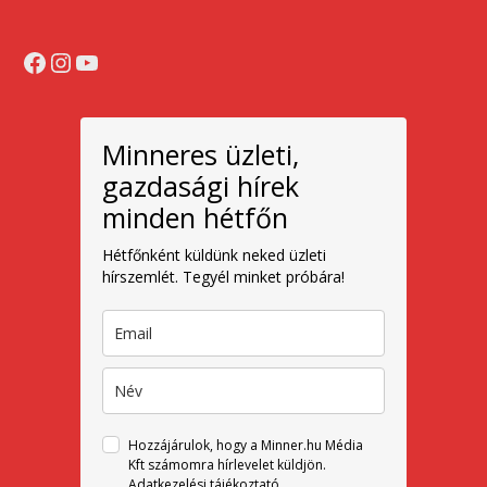
Facebook
Instagram
YouTube
Minneres üzleti,
gazdasági hírek
minden hétfőn
Hétfőnként küldünk neked üzleti
hírszemlét. Tegyél minket próbára!
Hozzájárulok, hogy a Minner.hu Média
Kft számomra hírlevelet küldjön.
Adatkezelési tájékoztató