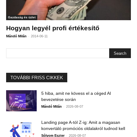
Gazdaság és üzlet
Hogyan legyél profi értékesítő
-
Mándó Milán
2014-06-11
TOVÁBBI FRISS CIKKEK
5 hiba, amit ne kövess el a céged AI
bevezetése során
-
Mándó Milán
2026-08-07
Landing page A-tól Z-ig: Amit a magasan
konvertáló promóciós oldalakról tudnod kell
-
Sólyom Eszter
2026-08-07