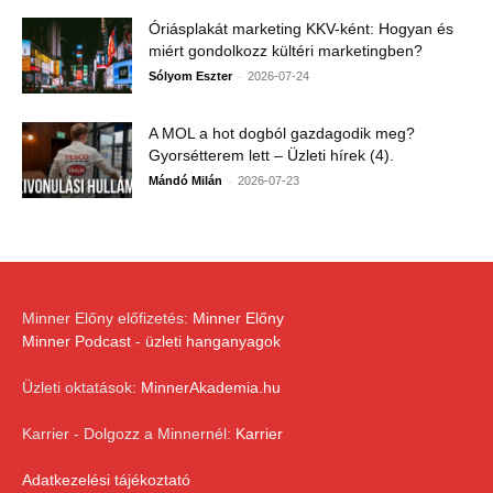
Óriásplakát marketing KKV-ként: Hogyan és
miért gondolkozz kültéri marketingben?
-
Sólyom Eszter
2026-07-24
A MOL a hot dogból gazdagodik meg?
Gyorsétterem lett – Üzleti hírek (4).
-
Mándó Milán
2026-07-23
Minner Előny előfizetés:
Minner Előny
Minner Podcast - üzleti hanganyagok
Üzleti oktatások:
MinnerAkademia.hu
Karrier - Dolgozz a Minnernél:
Karrier
Adatkezelési tájékoztató