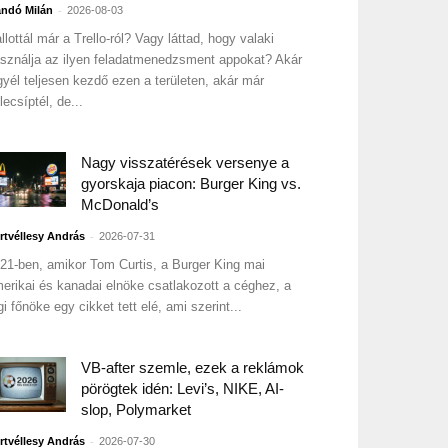
-
ndó Milán
2026-08-03
llottál már a Trello-ról? Vagy láttad, hogy valaki
sználja az ilyen feladatmenedzsment appokat? Akár
gyél teljesen kezdő ezen a területen, akár már
lecsíptél, de...
Nagy visszatérések versenye a
gyorskaja piacon: Burger King vs.
McDonald’s
-
rtvéllesy András
2026-07-31
21-ben, amikor Tom Curtis, a Burger King mai
erikai és kanadai elnöke csatlakozott a céghez, a
gi főnöke egy cikket tett elé, ami szerint...
VB-after szemle, ezek a reklámok
pörögtek idén: Levi’s, NIKE, AI-
slop, Polymarket
-
rtvéllesy András
2026-07-30