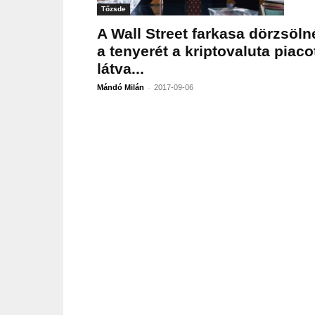
Tőzsde
A Wall Street farkasa dörzsöln
a tenyerét a kriptovaluta piaco
látva...
-
Mándó Milán
2017-09-06