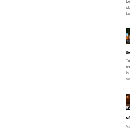
Le
id
Le
Só
Ta
re
is
so
Má
Va