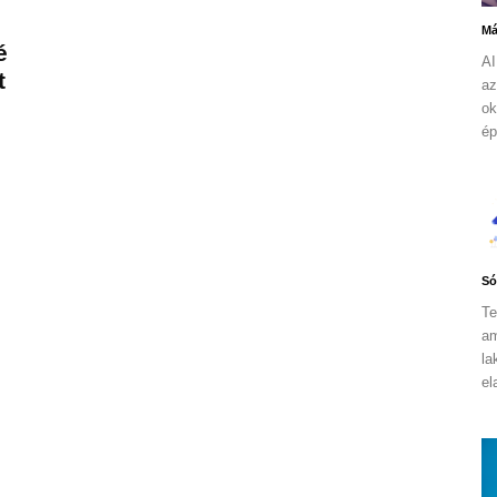
Má
é
AI
t
az
ok
ép
Só
Te
am
la
el