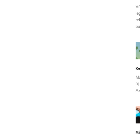
Vé
le
re
bü
Ke
Ma
új
Az
Má