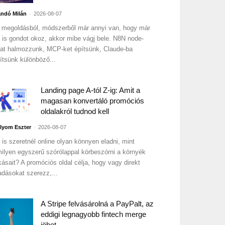
-
ndó Milán
2026-08-07
 megoldásból, módszerből már annyi van, hogy már
 is gondot okoz, akkor mibe vágj bele. N8N node-
at halmozzunk, MCP-ket építsünk, Claude-ba
ítsünk különböző...
Landing page A-tól Z-ig: Amit a
magasan konvertáló promóciós
oldalakról tudnod kell
-
lyom Eszter
2026-08-07
 is szeretnél online olyan könnyen eladni, mint
ilyen egyszerű szórólappal körbeszórni a környék
kásait? A promóciós oldal célja, hogy vagy direkt
adásokat szerezz,...
A Stripe felvásárolná a PayPalt, az
eddigi legnagyobb fintech merge
jöhet