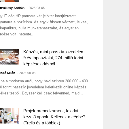
-
rtvéllesy András
2026-08-05
y IT cég HR partnere két jelöltet interjúztatott
yanarra a pozícióra. Az egyik frissen végzett, lelkes,
impatikus, nulla munkatapasztalat, és egyetlen
rdése volt: hetente...
Képzés, mint passzív jövedelem –
9 év tapasztalat, 274 millió forint
képzéseladásból
-
ndó Milán
2026-08-03
 ne álmodozna arról, hogy havi szinten 200 000 - 400
0 forint passzív jövedelem keletkezik online képzés
tékesítésből. Egyszer kell csak felvenned, majd...
Projektmenedzsment, feladat
kezelő appok. Kellenek a cégbe?
(Trello és a többiek)