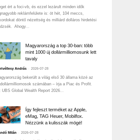
get ért a foci-vb, és ezzel lezárult minden idők
gnagyobb reklámfelülete is: öt hét, 104 meccs,
kordokat döntő nézettség és milliárd dolláros hirdetési
dzsék. Ahogy...
Magyarország a top 30-ban: több
mint 1000 új dollármilliomosunk lett
tavaly
-
rtvéllesy András
2026-07-28
gyarország bekerült a világ első 30 állama közé az
 dollármilliomosok számában – írja a Piac és Profit.
 UBS Global Wealth Report 2026...
Így fejleszt terméket az Apple,
eMag, TAG Heuer, Mobilfox.
Nézzünk a kulisszák mögé!
-
ndó Milán
2026-07-28