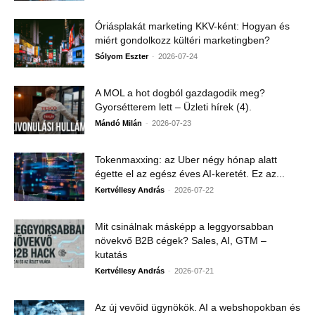
Óriásplakát marketing KKV-ként: Hogyan és
miért gondolkozz kültéri marketingben?
-
Sólyom Eszter
2026-07-24
A MOL a hot dogból gazdagodik meg?
Gyorsétterem lett – Üzleti hírek (4).
-
Mándó Milán
2026-07-23
Tokenmaxxing: az Uber négy hónap alatt
égette el az egész éves AI-keretét. Ez az...
-
Kertvéllesy András
2026-07-22
Mit csinálnak másképp a leggyorsabban
növekvő B2B cégek? Sales, AI, GTM –
kutatás
-
Kertvéllesy András
2026-07-21
Az új vevőid ügynökök. AI a webshopokban és