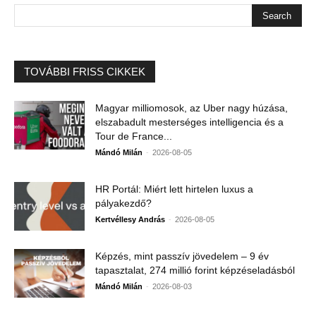
TOVÁBBI FRISS CIKKEK
Magyar milliomosok, az Uber nagy húzása,
elszabadult mesterséges intelligencia és a
Tour de France...
-
Mándó Milán
2026-08-05
HR Portál: Miért lett hirtelen luxus a
pályakezdő?
-
Kertvéllesy András
2026-08-05
Képzés, mint passzív jövedelem – 9 év
tapasztalat, 274 millió forint képzéseladásból
-
Mándó Milán
2026-08-03