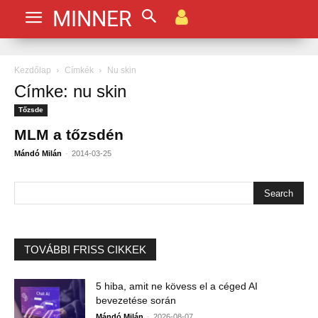
MINNER
Kezdőlap
Címkék
Nu skin
Címke: nu skin
Tőzsde
MLM a tőzsdén
-
Mándó Milán
2014-03-25
TOVÁBBI FRISS CIKKEK
5 hiba, amit ne kövess el a céged AI
bevezetése során
-
Mándó Milán
2026-08-07