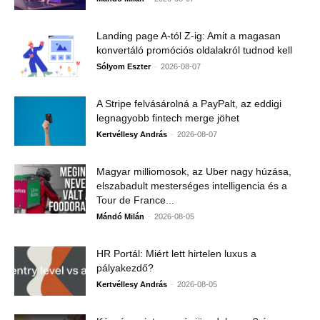
Landing page A-tól Z-ig: Amit a magasan
konvertáló promóciós oldalakról tudnod kell
-
Sólyom Eszter
2026-08-07
A Stripe felvásárolná a PayPalt, az eddigi
legnagyobb fintech merge jöhet
-
Kertvéllesy András
2026-08-07
Magyar milliomosok, az Uber nagy húzása,
elszabadult mesterséges intelligencia és a
Tour de France...
-
Mándó Milán
2026-08-05
HR Portál: Miért lett hirtelen luxus a
pályakezdő?
-
Kertvéllesy András
2026-08-05