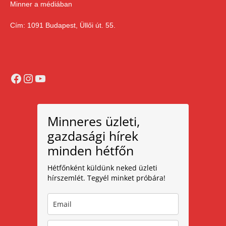
Minner a médiában
Cím: 1091 Budapest, Üllői út. 55.
Facebook
Instagram
YouTube
Minneres üzleti,
gazdasági hírek
minden hétfőn
Hétfőnként küldünk neked üzleti
hírszemlét. Tegyél minket próbára!