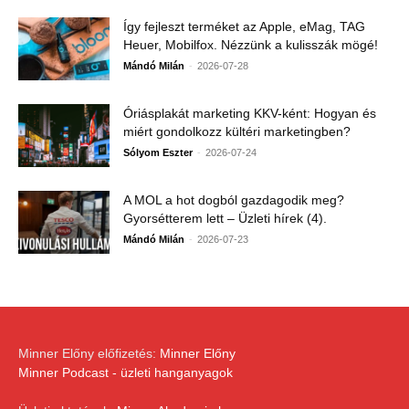
Így fejleszt terméket az Apple, eMag, TAG
Heuer, Mobilfox. Nézzünk a kulisszák mögé!
-
Mándó Milán
2026-07-28
Óriásplakát marketing KKV-ként: Hogyan és
miért gondolkozz kültéri marketingben?
-
Sólyom Eszter
2026-07-24
A MOL a hot dogból gazdagodik meg?
Gyorsétterem lett – Üzleti hírek (4).
-
Mándó Milán
2026-07-23
Minner Előny előfizetés:
Minner Előny
Minner Podcast - üzleti hanganyagok