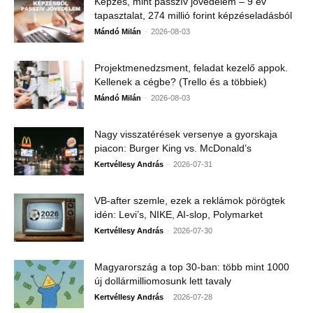
Képzés, mint passzív jövedelem – 9 év
tapasztalat, 274 millió forint képzéseladásból
-
Mándó Milán
2026-08-03
Projektmenedzsment, feladat kezelő appok.
Kellenek a cégbe? (Trello és a többiek)
-
Mándó Milán
2026-08-03
Nagy visszatérések versenye a gyorskaja
piacon: Burger King vs. McDonald’s
-
Kertvéllesy András
2026-07-31
VB-after szemle, ezek a reklámok pörögtek
idén: Levi’s, NIKE, AI-slop, Polymarket
-
Kertvéllesy András
2026-07-30
Magyarország a top 30-ban: több mint 1000
új dollármilliomosunk lett tavaly
-
Kertvéllesy András
2026-07-28