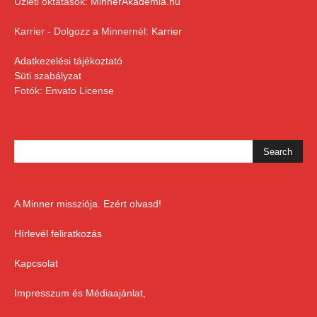
Üzleti oktatások:
MinnerAkademia.hu
Karrier - Dolgozz a Minnernél:
Karrier
Adatkezelési tájékoztató
Süti szabályzat
Fotók: Envato License
A Minner missziója. Ezért olvasd!
Hírlevél feliratkozás
Kapcsolat
Impresszum és Médiaajánlat,