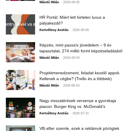
-
Mándó Milán
2026-08-05
HR Portál: Miért lett hirtelen luxus a
pályakezdő?
-
Kertvéllesy András
2026-08-05
Képzés, mint passzív jövedelem – 9 év
tapasztalat, 274 millió forint képzéseladásból
-
Mándó Milán
2026-08-03
Projektmenedzsment, feladat kezelő appok.
Kellenek a cégbe? (Trello és a többiek)
-
Mándó Milán
2026-08-03
Nagy visszatérések versenye a gyorskaja
piacon: Burger King vs. McDonald’s
-
Kertvéllesy András
2026-07-31
VB-after szemle, ezek a reklámok pörögtek