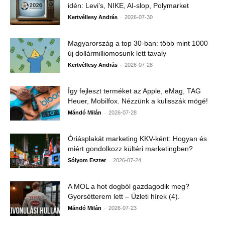
idén: Levi’s, NIKE, AI-slop, Polymarket
-
Kertvéllesy András
2026-07-30
Magyarország a top 30-ban: több mint 1000
új dollármilliomosunk lett tavaly
-
Kertvéllesy András
2026-07-28
Így fejleszt terméket az Apple, eMag, TAG
Heuer, Mobilfox. Nézzünk a kulisszák mögé!
-
Mándó Milán
2026-07-28
Óriásplakát marketing KKV-ként: Hogyan és
miért gondolkozz kültéri marketingben?
-
Sólyom Eszter
2026-07-24
A MOL a hot dogból gazdagodik meg?
Gyorsétterem lett – Üzleti hírek (4).
-
Mándó Milán
2026-07-23