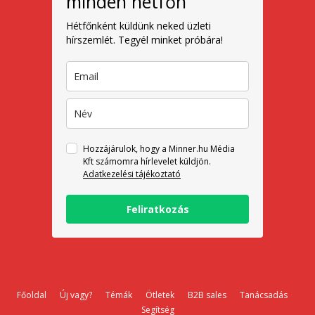
minden hétfőn
Hétfőnként küldünk neked üzleti
hírszemlét. Tegyél minket próbára!
Hozzájárulok, hogy a Minner.hu Média
Kft számomra hírlevelet küldjön.
Adatkezelési tájékoztató
Feliratkozás
Főoldal
Új vagy?
Témák
Ötletek
B2B sales
Tanácsadás
Segítség