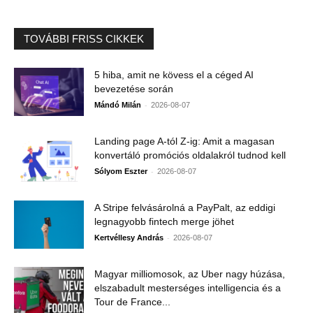
TOVÁBBI FRISS CIKKEK
5 hiba, amit ne kövess el a céged AI
bevezetése során
-
Mándó Milán
2026-08-07
Landing page A-tól Z-ig: Amit a magasan
konvertáló promóciós oldalakról tudnod kell
-
Sólyom Eszter
2026-08-07
A Stripe felvásárolná a PayPalt, az eddigi
legnagyobb fintech merge jöhet
-
Kertvéllesy András
2026-08-07
Magyar milliomosok, az Uber nagy húzása,
elszabadult mesterséges intelligencia és a
Tour de France...