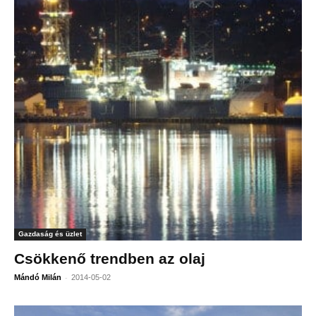
Gazdaság és üzlet
Csökkenő trendben az olaj
-
Mándó Milán
2014-05-02