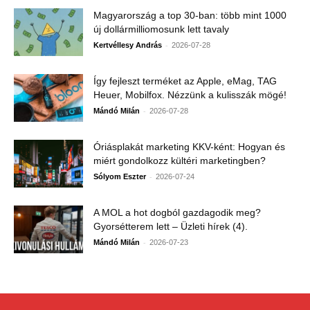
Magyarország a top 30-ban: több mint 1000
új dollármilliomosunk lett tavaly
-
Kertvéllesy András
2026-07-28
Így fejleszt terméket az Apple, eMag, TAG
Heuer, Mobilfox. Nézzünk a kulisszák mögé!
-
Mándó Milán
2026-07-28
Óriásplakát marketing KKV-ként: Hogyan és
miért gondolkozz kültéri marketingben?
-
Sólyom Eszter
2026-07-24
A MOL a hot dogból gazdagodik meg?
Gyorsétterem lett – Üzleti hírek (4).
-
Mándó Milán
2026-07-23