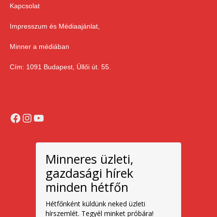
Kapcsolat
Impresszum és Médiaajánlat,
Minner a médiában
Cím: 1091 Budapest, Üllői út. 55.
Facebook
Instagram
YouTube
Minneres üzleti,
gazdasági hírek
minden hétfőn
Hétfőnként küldünk neked üzleti
hírszemlét. Tegyél minket próbára!