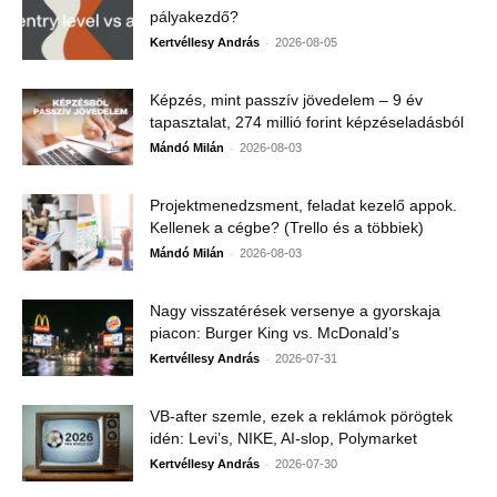
pályakezdő?
-
Kertvéllesy András
2026-08-05
Képzés, mint passzív jövedelem – 9 év
tapasztalat, 274 millió forint képzéseladásból
-
Mándó Milán
2026-08-03
Projektmenedzsment, feladat kezelő appok.
Kellenek a cégbe? (Trello és a többiek)
-
Mándó Milán
2026-08-03
Nagy visszatérések versenye a gyorskaja
piacon: Burger King vs. McDonald’s
-
Kertvéllesy András
2026-07-31
VB-after szemle, ezek a reklámok pörögtek
idén: Levi’s, NIKE, AI-slop, Polymarket
-
Kertvéllesy András
2026-07-30