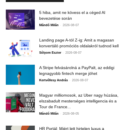
5 hiba, amit ne kövess el a céged AI
bevezetése során
-
Mándó Milán
2026-08-07
Landing page A-tól Z-ig: Amit a magasan
konvertáló promóciós oldalakról tudnod kell
-
Sólyom Eszter
2026-08-07
A Stripe felvásárolná a PayPalt, az eddigi
legnagyobb fintech merge jöhet
-
Kertvéllesy András
2026-08-07
Magyar milliomosok, az Uber nagy húzása,
elszabadult mesterséges intelligencia és a
Tour de France...
-
Mándó Milán
2026-08-05
HR Portál: Miért lett hirtelen luxus a