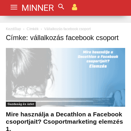
MINNER
Kezdőlap
Címkék
Vállalkozás facebook csoport
Címke: vállalkozás facebook csoport
Gazdaság és üzlet
Mire használja a Decathlon a Facebook
csoportjait? Csoportmarketing elemzés
1.