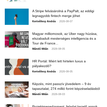
A Stripe felvásárolná a PayPalt, az eddigi
legnagyobb fintech merge jöhet
-
Kertvéllesy András
2026-08-07
Magyar milliomosok, az Uber nagy húzása,
elszabadult mesterséges intelligencia és a
Tour de France...
-
Mándó Milán
2026-08-05
HR Portál: Miért lett hirtelen luxus a
pályakezdő?
-
Kertvéllesy András
2026-08-05
Képzés, mint passzív jövedelem – 9 év
tapasztalat, 274 millió forint képzéseladásból
-
Mándó Milán
2026-08-03
Projektmenedzsment, feladat kezelő appok.