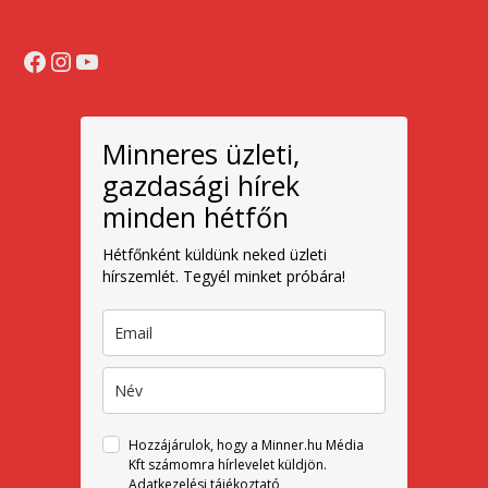
Facebook
Instagram
YouTube
Minneres üzleti,
gazdasági hírek
minden hétfőn
Hétfőnként küldünk neked üzleti
hírszemlét. Tegyél minket próbára!
Hozzájárulok, hogy a Minner.hu Média
Kft számomra hírlevelet küldjön.
Adatkezelési tájékoztató