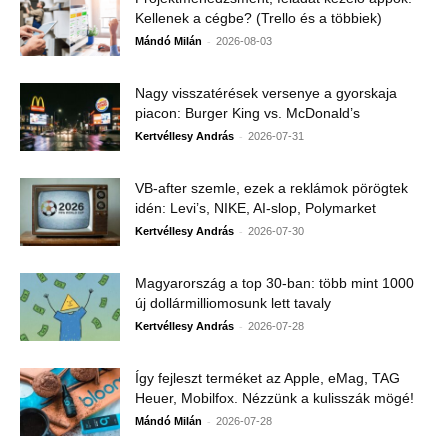
Kellenek a cégbe? (Trello és a többiek)
-
Mándó Milán
2026-08-03
Nagy visszatérések versenye a gyorskaja
piacon: Burger King vs. McDonald’s
-
Kertvéllesy András
2026-07-31
VB-after szemle, ezek a reklámok pörögtek
idén: Levi’s, NIKE, AI-slop, Polymarket
-
Kertvéllesy András
2026-07-30
Magyarország a top 30-ban: több mint 1000
új dollármilliomosunk lett tavaly
-
Kertvéllesy András
2026-07-28
Így fejleszt terméket az Apple, eMag, TAG
Heuer, Mobilfox. Nézzünk a kulisszák mögé!
-
Mándó Milán
2026-07-28