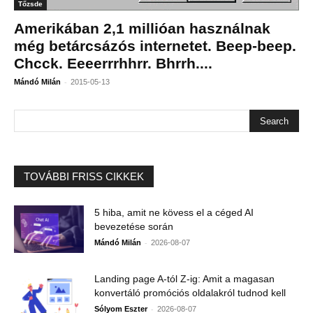
Tőzsde
Amerikában 2,1 millióan használnak
még betárcsázós internetet. Beep-beep.
Chcck. Eeeerrrhhrr. Bhrrh....
-
Mándó Milán
2015-05-13
TOVÁBBI FRISS CIKKEK
5 hiba, amit ne kövess el a céged AI
bevezetése során
-
Mándó Milán
2026-08-07
Landing page A-tól Z-ig: Amit a magasan
konvertáló promóciós oldalakról tudnod kell
-
Sólyom Eszter
2026-08-07