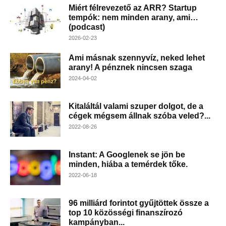
Miért félrevezető az ARR? Startup
tempók: nem minden arany, ami…
(podcast)
2026-02-23
Ami másnak szennyvíz, neked lehet
arany! A pénznek nincsen szaga
2024-04-02
Kitaláltál valami szuper dolgot, de a
cégek mégsem állnak szóba veled?...
2022-08-26
Instant: A Googlenek se jön be
minden, hiába a temérdek tőke.
2022-06-18
96 milliárd forintot gyűjtöttek össze a
top 10 közösségi finanszírozó
kampányban...