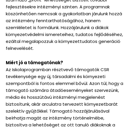
fejlesztésekre intézményi szinten. A programnak
köszönhetően nemcsak a gyakorlatban járulunk hozzá
az intézmény fenntarthatóságához, hanem
szemléletet is formálunk. Hozzájárulunk a diákok
környezetvédelmi ismereteihez, tudatos fejlődéséhez,
ezáltal megalapozzuk a környezettudatos generáció
felnevelését.
Miért jó a támogatónak?
Az Iskolaprogramban résztvevő támogatók CSR
tevékenysége egy új, társadalmi és környezeti
szempontból is fontos elemmel bővül. Azon túl, hogy a
támogató számára átadóeseményeket szervezünk,
média és hosszútávú intézményi megjelenést
biztosítunk, akár arculatra tervezett környezetbarát
szelektív gyűjtőkkel. Támogató hozzájárulásával
beírhatja magát az intézmény történelmébe,
biztosítva a lehetőséget az ott tanuló diákoknak a