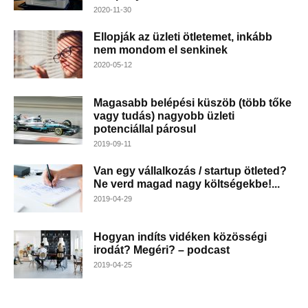
2020-11-30
Ellopják az üzleti ötletemet, inkább
nem mondom el senkinek
2020-05-12
Magasabb belépési küszöb (több tőke
vagy tudás) nagyobb üzleti
potenciállal párosul
2019-09-11
Van egy vállalkozás / startup ötleted?
Ne verd magad nagy költségekbe!...
2019-04-29
Hogyan indíts vidéken közösségi
irodát? Megéri? – podcast
2019-04-25