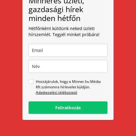
Minneres üzleti,
gazdasági hírek
minden hétfőn
Hétfőnként küldünk neked üzleti
hírszemlét. Tegyél minket próbára!
Hozzájárulok, hogy a Minner.hu Média
Kft számomra hírlevelet küldjön.
Adatkezelési tájékoztató
Feliratkozás