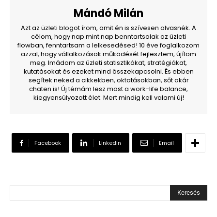
Mándó Milán
Azt az üzleti blogot írom, amit én is szívesen olvasnék. A
célom, hogy nap mint nap benntartsalak az üzleti
flowban, fenntartsam a lelkesedésed! 10 éve foglalkozom
azzal, hogy vállalkozások működését fejlesztem, újítom
meg. Imádom az üzleti statisztikákat, stratégiákat,
kutatásokat és ezeket mind összekapcsolni. És ebben
segítek neked a cikkekben, oktatásokban, sőt akár
chaten is! Új témám lesz most a work-life balance,
kiegyensúlyozott élet. Mert mindig kell valami új!
Facebook
Linkedin
Email
Keresés