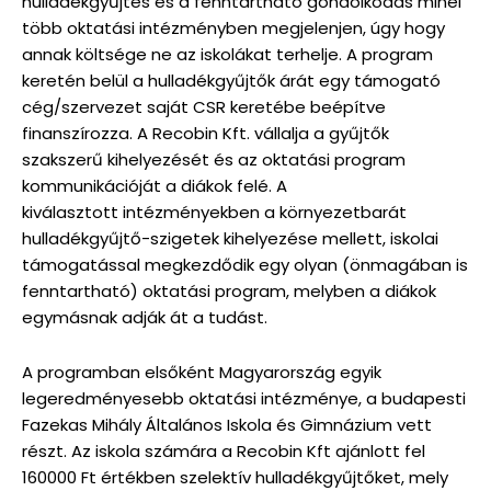
hulladékgyűjtés és a fenntartható gondolkodás minél
több oktatási intézményben megjelenjen, úgy hogy
annak költsége ne az iskolákat terhelje. A program
keretén belül a hulladékgyűjtők árát egy támogató
cég/szervezet saját CSR keretébe beépítve
finanszírozza. A Recobin Kft. vállalja a gyűjtők
szakszerű kihelyezését és az oktatási program
kommunikációját a diákok felé. A
kiválasztott intézményekben a környezetbarát
hulladékgyűjtő-szigetek kihelyezése mellett, iskolai
támogatással megkezdődik egy olyan (önmagában is
fenntartható) oktatási program, melyben a diákok
egymásnak adják át a tudást.
A programban elsőként Magyarország egyik
legeredményesebb oktatási intézménye, a budapesti
Fazekas Mihály Általános Iskola és Gimnázium vett
részt. Az iskola számára a Recobin Kft ajánlott fel
160000 Ft értékben szelektív hulladékgyűjtőket, mely