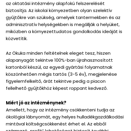
az oktatási intézmény alapfokú felszerelését
biztosítja. Az iskolai környezetben olyan szelektív
gyűjtőkre van szükség, amelyek tantermekben és az
adminisztratív helységekben is megállják a helyüket,
miközben a környezettudatos gondolkodás ideáját is
közvetítik.
Az Ökuka minden feltételnek eleget tesz, hiszen
alapanyagát tekintve 100%-ban újrahasznosított
kartonból készül, az egyedi gyártási folyamatnak
köszönhetően mégis tartós (3-5 év), megjelenése
figyelemfelkeltő, árát tekintve pedig a piacon
fellelhető gyűjtőkhöz képest roppant kedvező.
Miért jó az intézménynek?
Amellett, hogy az intézmény csökkenteni tudja az
ökológiai lábnyomát, egy helyes hulladékgazdálkodási
mintával költségcsökkenést érhet el. Az ebből
származó „profit” lehetőséget biztosít további