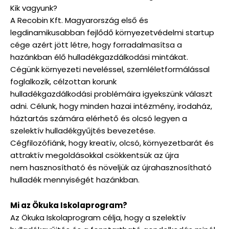
Kik vagyunk?
A Recobin Kft. Magyarország első és
legdinamikusabban fejlődő környezetvédelmi startup
cége azért jött létre, hogy forradalmasítsa a
hazánkban élő hulladékgazdálkodási mintákat.
Cégünk környezeti neveléssel, szemléletformálással
foglalkozik, célzottan korunk
hulladékgazdálkodási problémáira igyekszünk választ
adni. Célunk, hogy minden hazai intézmény, irodaház,
háztartás számára elérhető és olcsó legyen a
szelektív hulladékgyűjtés bevezetése.
Cégfilozófiánk, hogy kreatív, olcsó, környezetbarát és
attraktív megoldásokkal csökkentsük az újra
nem hasznosítható és növeljük az újrahasznosítható
hulladék mennyiségét hazánkban.
Mi az Ökuka Iskolaprogram?
Az Ökuka Iskolaprogram célja, hogy a szelektív