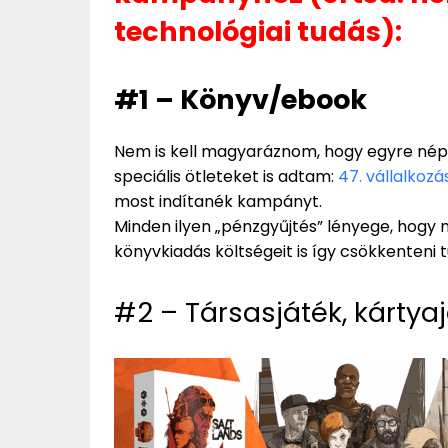
technológiai tudás):
#1 – Könyv/ebook
Nem is kell magyaráznom, hogy egyre né
speciális ötleteket is adtam:
47. vállalkozá
most indítanék kampányt.
Minden ilyen „pénzgyűjtés” lényege, hogy m
könyvkiadás költségeit is így csökkenteni t
#2 – Társasjáték, kártya