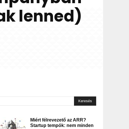
ak lenned)
Keresés
Miért félrevezető az ARR?
Startup tempók: nem minden