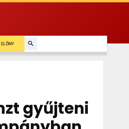
ELŐNY
nzt gyűjteni
kampányban