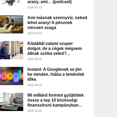
arany, ami… (podcast)
2026-02-23
Ami másnak szennyvíz, neked
lehet arany! A pénznek
nincsen szaga
2024-04-02
Kitaláltál valami szuper
dolgot, de a cégek mégsem
állnak szóba veled?...
2022-08-26
Instant: A Googlenek se jön
be minden, hiába a temérdek
tőke.
2022-06-18
96 milliárd forintot gyűjtöttek
össze a top 10 közösségi
finanszírozó kampányban...
2020-11-30