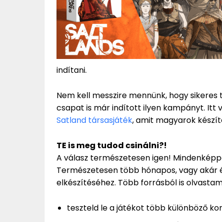
indítani.
Nem kell messzire mennünk, hogy sikeres tá
csapat is már indított ilyen kampányt. Itt 
Satland társasjáték
, amit magyarok készít
TE is meg tudod csinálni?!
A válasz természetesen igen! Mindenképpen
Természetesen több hónapos, vagy akár éve
elkészítéséhez. Több forrásból is olvasta
teszteld le a játékot több különböző ko