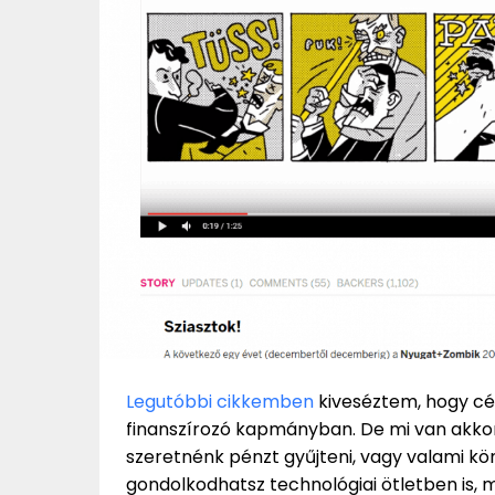
Legutóbbi cikkemben
kiveséztem, hogy cé
finanszírozó kapmányban. De mi van akko
szeretnénk pénzt gyűjteni, vagy valami k
gondolkodhatsz technológiai ötletben is, m