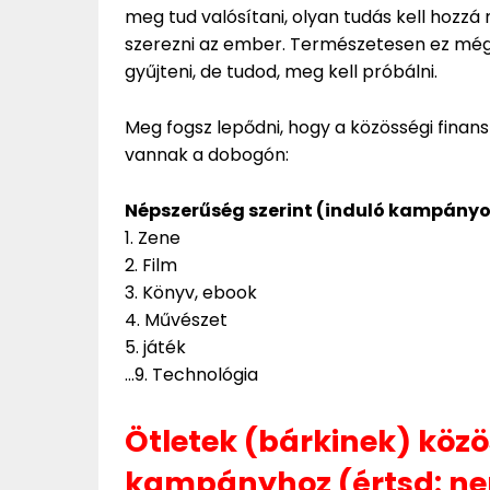
meg tud valósítani, olyan tudás kell hozz
szerezni az ember. Természetesen ez még
gyűjteni, de tudod, meg kell próbálni.
Meg fogsz lepődni, hogy a közösségi finan
vannak a dobogón:
Népszerűség szerint (induló kampányo
1. Zene
2. Film
3. Könyv, ebook
4. Művészet
5. játék
…9. Technológia
Ötletek (bárkinek) közö
kampányhoz (értsd: nem