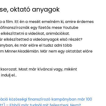
se, oktató anyagok
a a film. Itt én a mesét emelném ki, amire érdemes
lőfinanszíroznák egy fizetős mese Youtube
 elkészíttetni a videókat, animációkat.
r elkészítetted a videóanyagok első részét?
nyban, és már előre el tudsz adni több
álom MinnerAkadémián. Már nem egy oktatást előre
ikksorozat. Most már kíváncsi vagy, miként
indulj el…
ikáció közösségi finanszírozó kampányban már 100
att) – Ebből már tudnál mit fejleszteni. Nem?