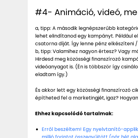
#4- Animáció, videó, me
a, tipp: A második legnépszerűbb kategóri
lehet elindítanod egy kampányt. Például e
csatorna díját. Így lenne pénz elkészíteni /
b, tipp: Valamihez nagyon értesz? Vagy má
Hirdesd meg közösségi finanszírozó kampá
videóanyagot is. (Én is többször így csin
eladtam így.)
És akkor lett egy közösségi finanszírozó c
építheted fel a marketingjét, igaz? Hogyan 
Ehhez kapcsolódó tartalmak:
Erről beszéltem! Egy nyelvtanító-appl
millió forintot összegyűjtött (pár hét al