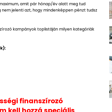
á maximum, amit pár hónap/év alatt meg tud
 nem jelenti azt, hogy mindenképpen pénzt tudsz
szírozó kampányok toplistáján milyen kategóriák
k):
sségi finanszírozó
 kell hozzá speciális