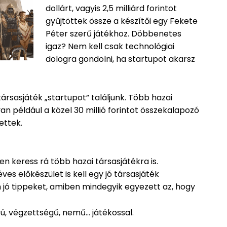
dollárt, vagyis 2,5 milliárd forintot
gyűjtöttek össze a készítői egy Fekete
Péter szerű játékhoz. Döbbenetes
igaz? Nem kell csak technológiai
dologra gondolni, ha startupot akarsz
rsasjáték „startupot” találjunk. Több hazai
van például a közel 30 millió forintot összekalapozó
ettek.
 keress rá több hazai társasjátékra is.
s előkészület is kell egy jó társasjáték
m jó tippeket, amiben mindegyik egyezett az, hogy
rú, végzettségű, nemű… játékossal.