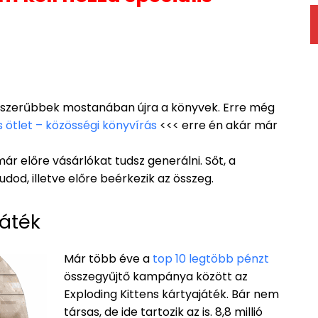
pszerűbbek mostanában újra a könyvek. Erre még
s ötlet – közösségi könyvírás
<<< erre én akár már
ár előre vásárlókat tudsz generálni. Sőt, a
udod, illetve előre beérkezik az összeg.
játék
Már több éve a
top 10 legtöbb pénzt
összegyűjtő kampánya között az
Exploding Kittens
kártyajáték
. Bár nem
társas, de ide tartozik az is. 8,8 millió