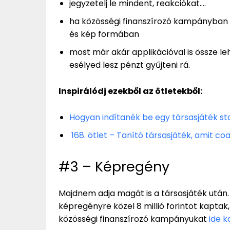
jegyzetelj le mindent, reakciókat….
ha közösségi finanszírozó kampányban go
és kép formában
most már akár applikációval is össze l
esélyed lesz pénzt gyűjteni rá.
Inspirálódj ezekből az ötletekből:
Hogyan indítanék be egy társasjáték st
168. ötlet – Tanító társasjáték, amit co
#3 – Képregény
Majdnem adja magát is a társasjáték után.
képregényre közel 8 millió forintot kaptak
közösségi finanszírozó kampányukat
ide k