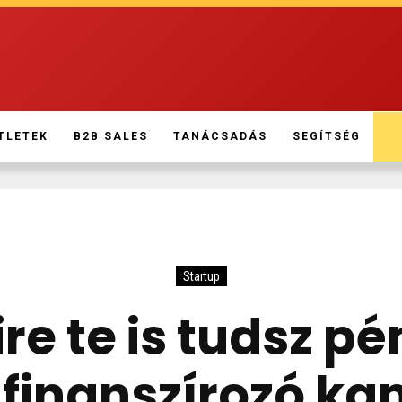
TLETEK
B2B SALES
TANÁCSADÁS
SEGÍTSÉG
Startup
ire te is tudsz pé
 finanszírozó 