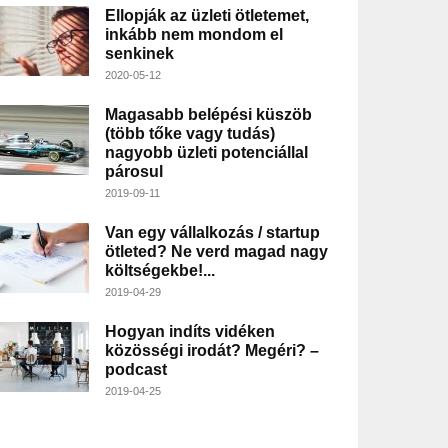
Ellopják az üzleti ötletemet,
inkább nem mondom el
senkinek
2020-05-12
Magasabb belépési küszöb
(több tőke vagy tudás)
nagyobb üzleti potenciállal
párosul
2019-09-11
Van egy vállalkozás / startup
ötleted? Ne verd magad nagy
költségekbe!...
2019-04-29
Hogyan indíts vidéken
közösségi irodát? Megéri? –
podcast
2019-04-25