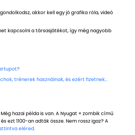
ndolkodsz, akkor kell egy jó grafika róla, videó
ehet kapcsolni a társasjátékot, így még nagyobb
artupot?
achok, trénerek használnak, és ezért fizetnek…
 Még hazai példa is van. A Nyugat + zombik című
, és ezt 1100-an adták össze. Nem rossz igaz? A
attintva eléred.