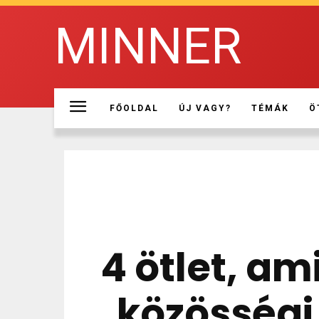
MINNER
FŐOLDAL
ÚJ VAGY?
TÉMÁK
Ö
4 ötlet, am
közösségi