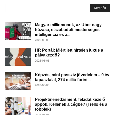
Keresés
Magyar milliomosok, az Uber nagy
húzása, elszabadult mesterséges
intelligencia és a...
2026-08-05
HR Portál: Miért lett hirtelen luxus a
pályakezdő?
2026-08-05
Képzés, mint passzív jövedelem – 9 év
tapasztalat, 274 millió forint...
2026-08-03
Projektmenedzsment, feladat kezelő
appok. Kellenek a cégbe? (Trello és a
többiek)
2026-08-03