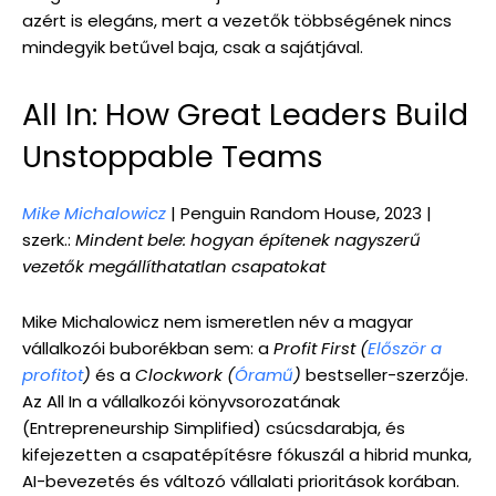
azért is elegáns, mert a vezetők többségének nincs
mindegyik betűvel baja, csak a sajátjával.
All In: How Great Leaders Build
Unstoppable Teams
Mike Michalowicz
| Penguin Random House, 2023 |
szerk.:
Mindent bele: hogyan építenek nagyszerű
vezetők megállíthatatlan csapatokat
Mike Michalowicz nem ismeretlen név a magyar
vállalkozói buborékban sem: a
Profit First (
Először a
profitot
)
és a
Clockwork (
Óramű
)
bestseller-szerzője.
Az All In a vállalkozói könyvsorozatának
(Entrepreneurship Simplified) csúcsdarabja, és
kifejezetten a csapatépítésre fókuszál a hibrid munka,
AI-bevezetés és változó vállalati prioritások korában.