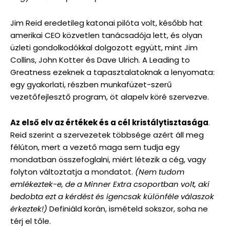
Jim Reid eredetileg katonai pilóta volt, később hat
amerikai CEO közvetlen tanácsadója lett, és olyan
üzleti gondolkodókkal dolgozott együtt, mint Jim
Collins, John Kotter és Dave Ulrich. A Leading to
Greatness ezeknek a tapasztalatoknak a lenyomata:
egy gyakorlati, részben munkafüzet-szerű
vezetőfejlesztő program, öt alapelv köré szervezve.
Az első elv az értékek és a cél kristálytisztasága
.
Reid szerint a szervezetek többsége azért áll meg
félúton, mert a vezető maga sem tudja egy
mondatban összefoglalni, miért létezik a cég, vagy
folyton változtatja a mondatot.
(Nem tudom
emlékeztek-e, de a Minner Extra csoportban volt, aki
bedobta ezt a kérdést és igencsak különféle válaszok
érkeztek!)
Definiáld korán, ismételd sokszor, soha ne
térj el tőle.