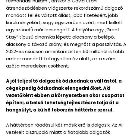
felmondási hullám”, amikor a Covid utáni
átrendeződésben világszerte rekordszámú dolgozó
mondott fel és váltott állást, jobb fizetésért, jobb
körülményekért, vagy egyszerűen azért, mert kellett
egy szünet) már lecsengett. A helyébe egy „Great
Stay” típusú dinamika lépett: alacsony a belépő,
alacsony a távozó arány, és megnőtt a passzivitás. A
2022-es csúcson amerikai szinten 50 milliónál is több
ember mondott fel egyetlen év alatt, ez a szám
azóta meredeken csökkent.
A jól teljesítő dolgozók ódzkodnak a váltástól, a
cégek pedig ódzkodnak elengedni őket. Aki
vezetőként ebben a környezetben akar csapatot
építeni, a belső tehetségfejlesztésre tolja át a
hangsúlyt, a külső toborzás háttérbe szorul.
A háttérben ráadásul két másik erő is dolgozik. Az AI-
vezérelt diszrupció miatt a fiatalabb dolgozók