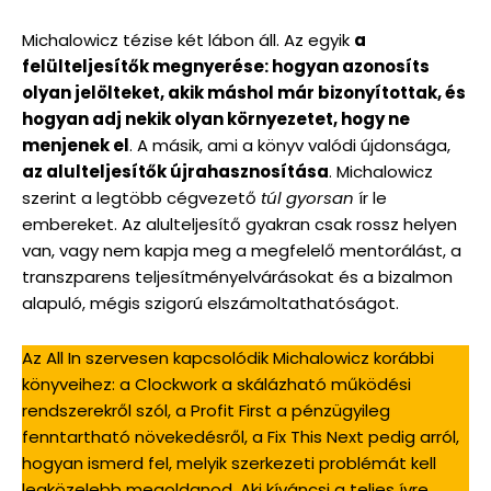
Michalowicz tézise két lábon áll. Az egyik
a
felülteljesítők megnyerése: hogyan azonosíts
olyan jelölteket, akik máshol már bizonyítottak, és
hogyan adj nekik olyan környezetet, hogy ne
menjenek el
. A másik, ami a könyv valódi újdonsága,
az alulteljesítők újrahasznosítása
. Michalowicz
szerint a legtöbb cégvezető
túl gyorsan
ír le
embereket. Az alulteljesítő gyakran csak rossz helyen
van, vagy nem kapja meg a megfelelő mentorálást, a
transzparens teljesítményelvárásokat és a bizalmon
alapuló, mégis szigorú elszámoltathatóságot.
Az All In szervesen kapcsolódik Michalowicz korábbi
könyveihez: a Clockwork a skálázható működési
rendszerekről szól, a Profit First a pénzügyileg
fenntartható növekedésről, a Fix This Next pedig arról,
hogyan ismerd fel, melyik szerkezeti problémát kell
legközelebb megoldanod. Aki kíváncsi a teljes ívre,