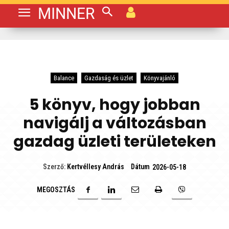
MINNER
Balance
Gazdaság és üzlet
Könyvajánló
5 könyv, hogy jobban
navigálj a változásban
gazdag üzleti területeken
Dátum
Szerző:
Kertvéllesy András
2026-05-18
MEGOSZTÁS