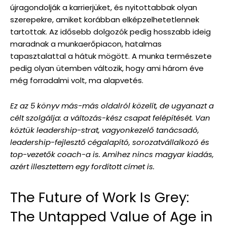
újragondolják a karrierjüket, és nyitottabbak olyan
szerepekre, amiket korábban elképzelhetetlennek
tartottak. Az idősebb dolgozók pedig hosszabb ideig
maradnak a munkaerőpiacon, hatalmas
tapasztalattal a hátuk mögött. A munka természete
pedig olyan ütemben változik, hogy ami három éve
még forradalmi volt, ma alapvetés.
Ez az 5 könyv más-más oldalról közelít, de ugyanazt a
célt szolgálja: a változás-kész csapat felépítését. Van
köztük leadership-strat, vagyonkezelő tanácsadó,
leadership-fejlesztő cégalapító, sorozatvállalkozó és
top-vezetők coach-a is. Amihez nincs magyar kiadás,
azért illesztettem egy fordított címet is.
The Future of Work Is Grey:
The Untapped Value of Age in