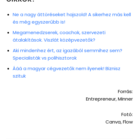
Ne a nagy áttöréseket hajszold! A sikerhez más kell
és még egyszerűbb is!
Megamenedzserek, coachok, szervezeti
átalakítások. Viszlát középvezetők?
Aki mindenhez ért, az igazából semmihez sem?
Specialisták vs polihisztorok
Ááá a magyar cégvezetők nem ilyenek! Biznisz
szituk
Forrás:
Entrepreneur, Minner
Fotó:
Canva, Flow