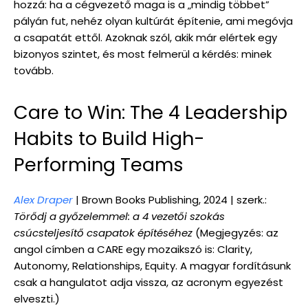
hozzá: ha a cégvezető maga is a „mindig többet”
pályán fut, nehéz olyan kultúrát építenie, ami megóvja
a csapatát ettől. Azoknak szól, akik már elértek egy
bizonyos szintet, és most felmerül a kérdés: minek
tovább.
Care to Win: The 4 Leadership
Habits to Build High-
Performing Teams
Alex Draper
| Brown Books Publishing, 2024 | szerk.:
Törődj a győzelemmel: a 4 vezetői szokás
csúcsteljesítő csapatok építéséhez
(Megjegyzés: az
angol címben a CARE egy mozaikszó is: Clarity,
Autonomy, Relationships, Equity. A magyar fordításunk
csak a hangulatot adja vissza, az acronym egyezést
elveszti.)