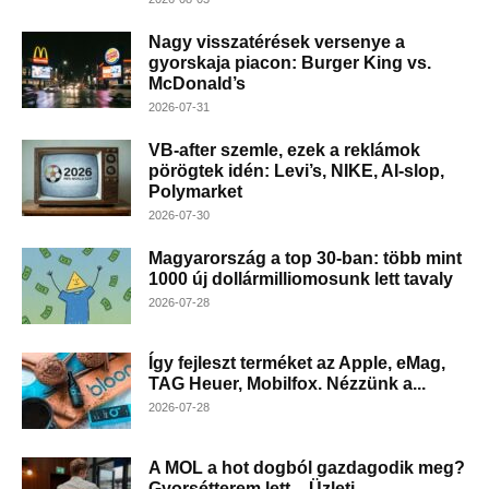
Nagy visszatérések versenye a
gyorskaja piacon: Burger King vs.
McDonald’s
2026-07-31
VB-after szemle, ezek a reklámok
pörögtek idén: Levi’s, NIKE, AI-slop,
Polymarket
2026-07-30
Magyarország a top 30-ban: több mint
1000 új dollármilliomosunk lett tavaly
2026-07-28
Így fejleszt terméket az Apple, eMag,
TAG Heuer, Mobilfox. Nézzünk a...
2026-07-28
A MOL a hot dogból gazdagodik meg?
Gyorsétterem lett – Üzleti...