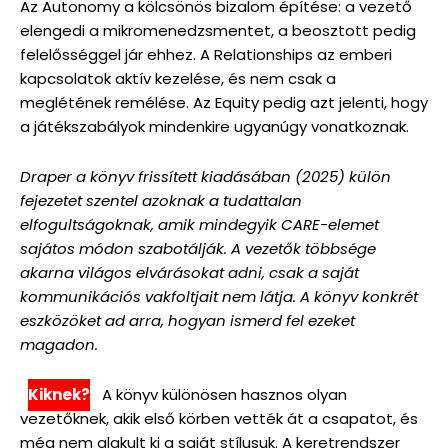
Az Autonomy a kölcsönös bizalom építése: a vezető
elengedi a mikromenedzsmentet, a beosztott pedig
felelősséggel jár ehhez. A Relationships az emberi
kapcsolatok aktív kezelése, és nem csak a
meglétének remélése. Az Equity pedig azt jelenti, hogy
a játékszabályok mindenkire ugyanúgy vonatkoznak.
Draper a könyv frissített kiadásában (2025) külön
fejezetet szentel azoknak a tudattalan
elfogultságoknak, amik mindegyik CARE-elemet
sajátos módon szabotálják. A vezetők többsége
akarna világos elvárásokat adni, csak a saját
kommunikációs vakfoltjait nem látja. A könyv konkrét
eszközöket ad arra, hogyan ismerd fel ezeket
magadon.
Kiknek?
A könyv különösen hasznos olyan
vezetőknek, akik első körben vették át a csapatot, és
még nem alakult ki a saját stílusuk. A keretrendszer