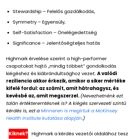
Stewardship – Felelős gazdálkodás,
Symmetry – Egyensúly,
Self-Satisfaction – Önelégedettség
Significance – Jelentőségteljes hatás
Highmark érvelése szerint a high-performer
csapatokat hajtó „mindig többet” gondolkodás
kiégéshez és kiábrándultsághoz vezet.
A valódi
reziliencia akkor érkezik, amikor a siker mértéke
kifelé fordul: az számít, amit hátrahagysz, és
kevésbé az, amit megszerzel.
(Nevezhetnénk ezt
talán értékteremtésnek is? A kiégés szervezeti szintű
kérdés is, ezt a
Minneren is megírtuk a McKinsey
Health Institute kutatása alapján
.)
Kiknek?
Highmark a kérdés vezetői oldalához tesz