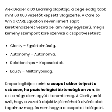
Alex Draper a DX Learning alapítója, a cége eddig több
mint 60 000 vezetőt képzett világszerte. A Care to
Win a CARE Equation néven ismert saját
keretrendszerét vezeti be, ami négy egyszerű, mégis
kemény szempont köré szervezi a csapatvezetést:
Clarity – Egyértelműség,
Autonomy – Autonómia,
Relationships – Kapcsolatok,
Equity – Méltányosság.
Draper logikája szerint
a csapat akkor teljesít a
csúcson, ha pszichológiai biztonságban van
, és
ezt a négy elem együtt teremti meg. A Clarity arról
szól, hogy a vezető objektív, jól mérhető elvárásokat
fogalmaz meg, és nem hagyja a csapatot találgatni.