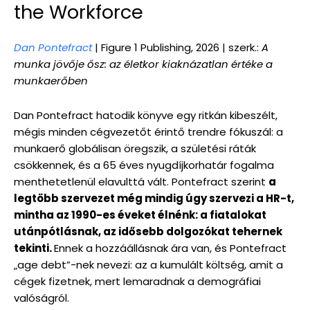
the Workforce
Dan Pontefract
| Figure 1 Publishing, 2026 | szerk.:
A
munka jövője ősz: az életkor kiaknázatlan értéke a
munkaerőben
Dan Pontefract hatodik könyve egy ritkán kibeszélt,
mégis minden cégvezetőt érintő trendre fókuszál: a
munkaerő globálisan öregszik, a születési ráták
csökkennek, és a 65 éves nyugdíjkorhatár fogalma
menthetetlenül elavulttá vált. Pontefract szerint
a
legtöbb szervezet még mindig úgy szervezi a HR-t,
mintha az 1990-es éveket élnénk: a fiatalokat
utánpótlásnak, az idősebb dolgozókat tehernek
tekinti.
Ennek a hozzáállásnak ára van, és Pontefract
„age debt”-nek nevezi: az a kumulált költség, amit a
cégek fizetnek, mert lemaradnak a demográfiai
valóságról.