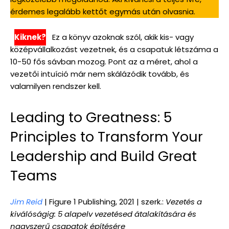
érdemes legalább kettőt egymás után olvasnia.
Kiknek?
Ez a könyv azoknak szól, akik kis- vagy
középvállalkozást vezetnek, és a csapatuk létszáma a
10-50 fős sávban mozog. Pont az a méret, ahol a
vezetői intuíció már nem skálázódik tovább, és
valamilyen rendszer kell.
Leading to Greatness: 5
Principles to Transform Your
Leadership and Build Great
Teams
Jim Reid
| Figure 1 Publishing, 2021 | szerk.:
Vezetés a
kiválóságig: 5 alapelv vezetésed átalakítására és
nagyszerű csapatok építésére