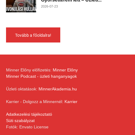
2026-07-23
Tovább a főoldalra!
Minner Előny előfizetés:
Minner Előny
Minner Podcast - üzleti hanganyagok
Üzleti oktatások:
MinnerAkademia.hu
Karrier - Dolgozz a Minnernél:
Karrier
Adatkezelési tájékoztató
Süti szabályzat
Fotók: Envato License