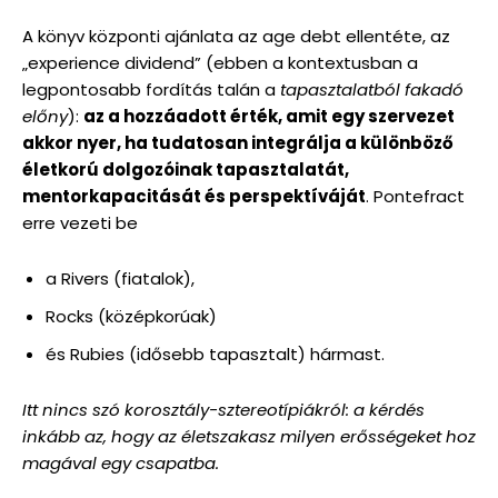
A könyv központi ajánlata az age debt ellentéte, az
„experience dividend” (ebben a kontextusban a
legpontosabb fordítás talán a
tapasztalatból fakadó
előny
):
az a hozzáadott érték, amit egy szervezet
akkor nyer, ha tudatosan integrálja a különböző
életkorú dolgozóinak tapasztalatát,
mentorkapacitását és perspektíváját
. Pontefract
erre vezeti be
a Rivers (fiatalok),
Rocks (középkorúak)
és Rubies (idősebb tapasztalt) hármast.
Itt nincs szó korosztály-sztereotípiákról: a kérdés
inkább az, hogy az életszakasz milyen erősségeket hoz
magával egy csapatba.