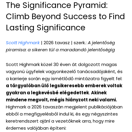
The Significance Pyramid:
Climb Beyond Success to Find
Lasting Significance
Scott Highmark
| 2026 tavasz | szerk.:
A jelentőség
piramisa: a sikeren túl a maradandó jelentőségig
Scott Highmark közel 30 éven át dolgozott magas
vagyonú ügyfelek vagyonkezelő tanácsadójaként, és
a karrierje során egy ismétlődő mintázatra figyelt fel:
a tárgyalóban ülő legsikeresebb emberek voltak
gyakran a legkevésbé elégedettek
.
Akinek
mindene megvolt, mégis hiányzott neki valami.
Highmark a 2026 tavaszán megjelent publikációjában
ebből a megfigyelésből indul ki, és egy négyszintes
keretrendszert ajánl a vezetőknek arra, hogy mire
érdemes valójában építeni: