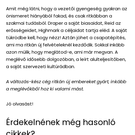
Amit még látni, hogy a vezetői gyengeség gyakran az
önismeret hiányából fakad, és csak ritkábban a
szakmai tudásból. Draper a saját biasaidat, Reid az
erősségeidet, Highmark a céljaidat tartja eléd. A saját
tükrödbe kell, hogy nézz! Aztán jöhet a csapatépítés,
ami ma ritkán új felvételeknél kezdődik. Sokkal inkább
azon múlik, hogy meglátod-e, ami már megvan. A
meglévő idősebb dolgozóban, a leírt alulteljesítőben,
a saját szervezeti kultúrádban.
A változás-kész cég ritkán új embereket gyárt, inkább
a meglévőkből hoz ki valami mást.
Jó olvasást!
Érdekelnének még hasonló
cikkek?