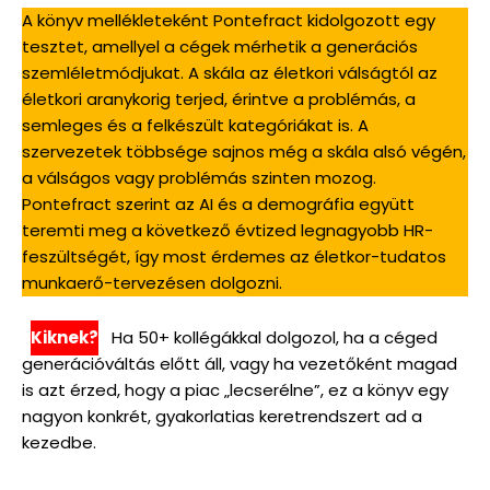
A könyv mellékleteként Pontefract kidolgozott egy
tesztet, amellyel a cégek mérhetik a generációs
szemléletmódjukat. A skála az életkori válságtól az
életkori aranykorig terjed, érintve a problémás, a
semleges és a felkészült kategóriákat is. A
szervezetek többsége sajnos még a skála alsó végén,
a válságos vagy problémás szinten mozog.
Pontefract szerint az AI és a demográfia együtt
teremti meg a következő évtized legnagyobb HR-
feszültségét, így most érdemes az életkor-tudatos
munkaerő-tervezésen dolgozni.
Kiknek?
Ha 50+ kollégákkal dolgozol, ha a céged
generációváltás előtt áll, vagy ha vezetőként magad
is azt érzed, hogy a piac „lecserélne”, ez a könyv egy
nagyon konkrét, gyakorlatias keretrendszert ad a
kezedbe.