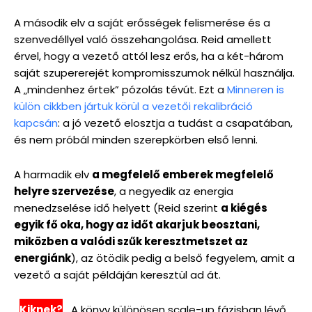
A második elv a saját erősségek felismerése és a
szenvedéllyel való összehangolása. Reid amellett
érvel, hogy a vezető attól lesz erős, ha a két-három
saját szupererejét kompromisszumok nélkül használja.
A „mindenhez értek” pózolás tévút. Ezt a
Minneren is
külön cikkben jártuk körül a vezetői rekalibráció
kapcsán
: a jó vezető elosztja a tudást a csapatában,
és nem próbál minden szerepkörben első lenni.
A harmadik elv
a megfelelő emberek megfelelő
helyre szervezése
, a negyedik az energia
menedzselése idő helyett (Reid szerint
a kiégés
egyik fő oka, hogy az időt akarjuk beosztani,
miközben a valódi szűk keresztmetszet az
energiánk
), az ötödik pedig a belső fegyelem, amit a
vezető a saját példáján keresztül ad át.
Kiknek?
A könyv különösen scale-up fázisban lévő