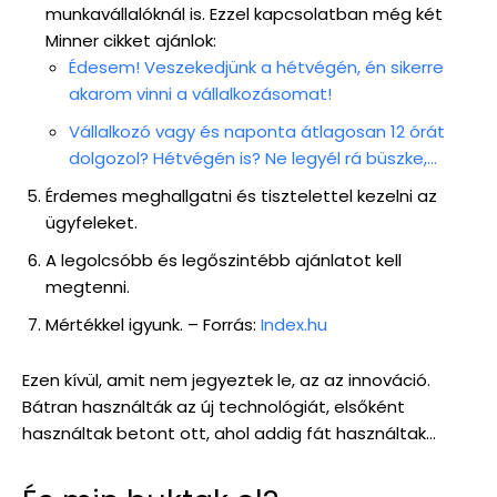
munkavállalóknál is. Ezzel kapcsolatban még két
Minner cikket ajánlok:
Édesem! Veszekedjünk a hétvégén, én sikerre
akarom vinni a vállalkozásomat!
Vállalkozó vagy és naponta átlagosan 12 órát
dolgozol? Hétvégén is? Ne legyél rá büszke,…
Érdemes meghallgatni és tisztelettel kezelni az
ügyfeleket.
A legolcsóbb és legőszintébb ajánlatot kell
megtenni.
Mértékkel igyunk. – Forrás:
Index.hu
Ezen kívül, amit nem jegyeztek le, az az innováció.
Bátran használták az új technológiát, elsőként
használtak betont ott, ahol addig fát használtak…