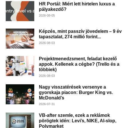
HR Portál: Miért lett hirtelen luxus a
pályakezdő?
2026-08-05
Képzés, mint passzív jövedelem – 9 év
tapasztalat, 274 millió forint...
2026-08-03
Projektmenedzsment, feladat kezelő
appok. Kellenek a cégbe? (Trello és a
többiek)
2026-08-03
Nagy visszatérések versenye a
gyorskaja piacon: Burger King vs.
McDonald’s
2026-07-31
VB-after szemle, ezek a reklámok
pörögtek idén: Levi’s, NIKE, AI-slop,
Polymarket