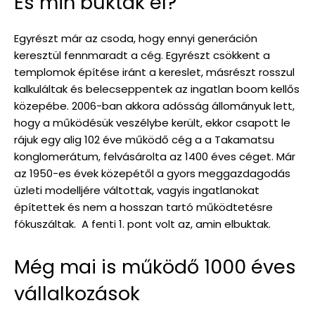
És min buktak el?
Egyrészt már az csoda, hogy ennyi generáción
keresztül fennmaradt a cég. Egyrészt csökkent a
templomok építése iránt a kereslet, másrészt rosszul
kalkuláltak és belecseppentek az ingatlan boom kellős
közepébe. 2006-ban akkora adósság állományuk lett,
hogy a működésük veszélybe került, ekkor csapott le
rájuk egy alig 102 éve működő cég a a Takamatsu
konglomerátum, felvásárolta az 1400 éves céget. Már
az 1950-es évek közepétől a gyors meggazdagodás
üzleti modelljére váltottak, vagyis ingatlanokat
építettek és nem a hosszan tartó működtetésre
fókuszáltak. A fenti 1. pont volt az, amin elbuktak.
Még mai is működő 1000 éves
vállalkozások