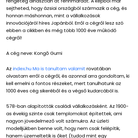
rengeteg dinasztián át fennmaradt. A képből már
sejtheted, hogy ázsiai országból származik a cég, és
honnan máshonnan, mint a vállalkozások
innovációjáról híres Japánból. Erről a cégről lesz szó
ebben a cikkben és még több 1000 éve működő
cégről!
A cég neve: Kongō Gumi
Az
index.hu Ma is tanultam valamit
rovatában
olvastam erről a cégről, és azonnal arra gondoltam, ki
kell emelni a fontos részeket, mert tanulhatunk az
1000 éves cég sikeréből és a végső kudarcából is.
578-ban alapították családi vállalkozásként. Az 1900-
as évekig szinte csak templomokat építettek, ami
nagyon jövedelmező volt számukra. Az üzleti
modelljükben benne volt, hogy nem csak felépítik,
hanem üzemeltetik is őket (tudod mint egy