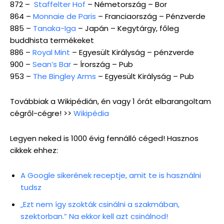
872 –
Staffelter Hof
– Németország – Bor
864 –
Monnaie de Paris
– Franciaország – Pénzverde
885 –
Tanaka-Iga
– Japán – Kegytárgy, főleg
buddhista termékeket
886 –
Royal Mint
– Egyesült Királyság – pénzverde
900 –
Sean’s Bar
– Írország – Pub
953 –
The Bingley Arms
– Egyesült Királyság – Pub
Továbbiak a Wikipédián, én vagy 1 órát elbarangoltam
cégről-cégre! >>
Wikipédia
Legyen neked is 1000 évig fennálló céged! Hasznos
cikkek ehhez:
A Google sikerének receptje, amit te is használni
tudsz
„Ezt nem így szokták csinálni a szakmában,
szektorban.” Na ekkor kell azt csinálnod!