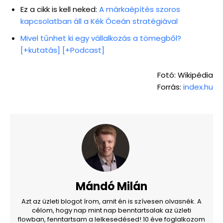
Ez a cikk is kell neked:
A márkaépítés szoros
kapcsolatban áll a Kék Óceán stratégiával
Mivel tűnhet ki egy vállalkozás a tömegből?
[+kutatás] [+Podcast]
Fotó: Wikipédia
Forrás:
index.hu
Mándó Milán
Azt az üzleti blogot írom, amit én is szívesen olvasnék. A
célom, hogy nap mint nap benntartsalak az üzleti
flowban, fenntartsam a lelkesedésed! 10 éve foglalkozom