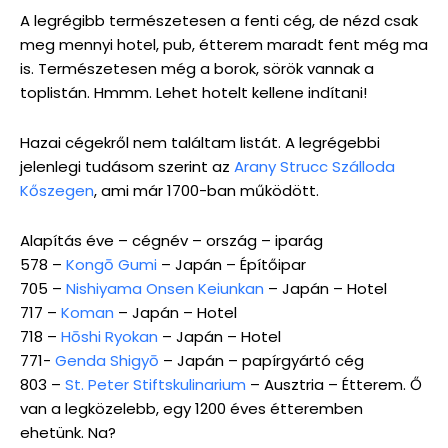
A legrégibb természetesen a fenti cég, de nézd csak
meg mennyi hotel, pub, étterem maradt fent még ma
is. Természetesen még a borok, sörök vannak a
toplistán. Hmmm. Lehet hotelt kellene indítani!
Hazai cégekről nem találtam listát. A legrégebbi
jelenlegi tudásom szerint az
Arany Strucc Szálloda
Kőszegen
, ami már 1700-ban működött.
Alapítás éve – cégnév – ország – iparág
578 –
Kongō Gumi
– Japán – Építőipar
705 –
Nishiyama Onsen Keiunkan
– Japán – Hotel
717 –
Koman
– Japán – Hotel
718 –
Hōshi Ryokan
– Japán – Hotel
771-
Genda Shigyō
– Japán – papírgyártó cég
803 –
St. Peter Stiftskulinarium
– Ausztria – Étterem. Ő
van a legközelebb, egy 1200 éves étteremben
ehetünk. Na?