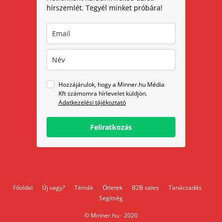
hírszemlét. Tegyél minket próbára!
Hozzájárulok, hogy a Minner.hu Média
Kft számomra hírlevelet küldjön.
Adatkezelési tájékoztató
Feliratkozás
Főoldal
Új vagy?
Témák
Ötletek
B2B sales
Tanácsadás
Segítség
© Minner.hu - 2020