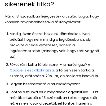
sikerének titka?
Már a 18. században lejegyezték a család tagjai, hogy
könnyen továbbadhassák a fő irányelveket:
Mindig józan ésszel hozzunk döntéseket. Ilyen
például, hogy nem mindig a legidősebb az, aki
örökölte a cége vezetését, hanem a
legrátermettebb (mindegy volt, hogy férfi vagy nő
az).
Fókuszálni kell a fő bizniszre. – Ismerős igaz? A
Google is ezt alkalmazza
, a fő bizniszen tartja a
szemét, erőforrásai 70%-át, de mellette innovál is.
Legyen kiszámítható a munkakörnyezet.
Fontos a munka és a magánélet egyensúlya. – Ezt
már ők is tudták a 18. században (ekkor jegyezték
le), ez nem csak a vezetőknél fontos, hanem a