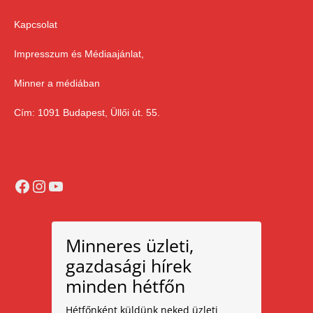
Kapcsolat
Impresszum és Médiaajánlat,
Minner a médiában
Cím: 1091 Budapest, Üllői út. 55.
Facebook
Instagram
YouTube
Minneres üzleti,
gazdasági hírek
minden hétfőn
Hétfőnként küldünk neked üzleti