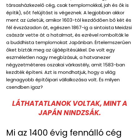
társasházkezelő cég, csak templomokkal, jah és ők is
építik), sőt felújítást is végeznek. A legjobban akkor
ment az üzletük, amikor 1603-tól kezdődően bő két és
fél évszázadon át, egészen 1867-ig a sintoista Meidzsi
császár vette át a hatalmat, és ezrével rombolták le
a buddhista templomokat Japánban. Értelemszerűen
őket bízták meg az újjáépítésükkel. De volt egy
eszméletlen nagy megbízásuk, a hatvanezer
négyzetméteres oszakai várkastély, amit 1583-ban
kezdték építeni. Azt is mondhatjuk, hogy a világ
legnagyobb építőipari vállalkozása volt. És milyen
csendben igaz?
LÁTHATATLANOK VOLTAK, MINT A
JAPÁN NINDZSÁK.
Mi az 1400 évig fennálló cég