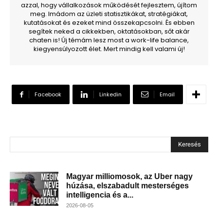
azzal, hogy vállalkozások működését fejlesztem, újítom
meg. Imádom az üzleti statisztikákat, stratégiákat,
kutatásokat és ezeket mind összekapcsolni. És ebben
segítek neked a cikkekben, oktatásokban, sőt akár
chaten is! Új témám lesz most a work-life balance,
kiegyensúlyozott élet. Mert mindig kell valami új!
Facebook
Linkedin
Email
Keresés
Magyar milliomosok, az Uber nagy
húzása, elszabadult mesterséges
intelligencia és a...
2026-08-05