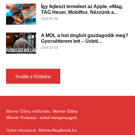
Így fejleszt terméket az Apple, eMag,
TAG Heuer, Mobilfox. Nézzünk a...
2026-07-28
A MOL a hot dogból gazdagodik meg?
Gyorsétterem lett – Üzleti...
2026-07-23
Tovább a főoldalra!
Minner Előny előfizetés:
Minner Előny
Minner Podcast - üzleti hanganyagok
Üzleti oktatások:
MinnerAkademia.hu