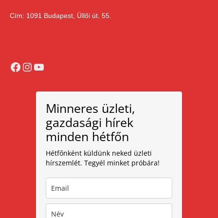
Cím: 1091 Budapest, Üllői út. 55.
Facebook
Instagram
YouTube
Minneres üzleti,
gazdasági hírek
minden hétfőn
Hétfőnként küldünk neked üzleti
hírszemlét. Tegyél minket próbára!