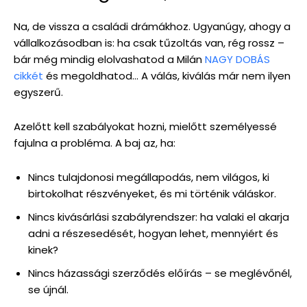
Na, de vissza a családi drámákhoz. Ugyanúgy, ahogy a
vállalkozásodban is: ha csak tűzoltás van, rég rossz –
bár még mindig elolvashatod a Milán
NAGY DOBÁS
cikkét
és megoldhatod… A válás, kiválás már nem ilyen
egyszerű.
Azelőtt kell szabályokat hozni, mielőtt személyessé
fajulna a probléma. A baj az, ha:
Nincs tulajdonosi megállapodás, nem világos, ki
birtokolhat részvényeket, és mi történik váláskor.
Nincs kivásárlási szabályrendszer: ha valaki el akarja
adni a részesedését, hogyan lehet, mennyiért és
kinek?
Nincs házassági szerződés előírás – se meglévőnél,
se újnál.