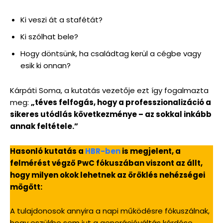
Ki veszi át a stafétát?
Ki szólhat bele?
Hogy döntsünk, ha családtag kerül a cégbe vagy
esik ki onnan?
Kárpáti Soma, a kutatás vezetője ezt így fogalmazta
meg:
„téves felfogás, hogy a professzionalizáció a
sikeres utódlás következménye – az sokkal inkább
annak feltétele.”
Hasonló kutatás a
HBR-ben
is megjelent, a
felmérést végző PwC fókuszában viszont az állt,
hogy milyen okok lehetnek az öröklés nehézségei
mögött:
A tulajdonosok annyira a napi működésre fókuszálnak,
hogy eszükbe sem jut a generációváltás kérdése.