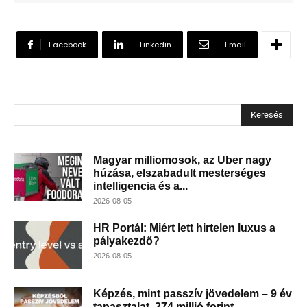
Facebook
Linkedin
Email
Keresés
Magyar milliomosok, az Uber nagy
húzása, elszabadult mesterséges
intelligencia és a...
2026-08-05
HR Portál: Miért lett hirtelen luxus a
pályakezdő?
2026-08-05
Képzés, mint passzív jövedelem – 9 év
tapasztalat, 274 millió forint...