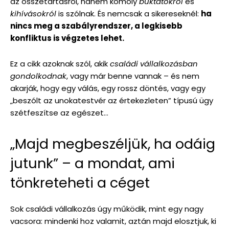
az összetartásról, hanem komoly
buktatókról
és
kihívásokról
is szólnak. És nemcsak a sikereseknél:
ha
nincs meg a szabályrendszer, a legkisebb
konfliktus is végzetes lehet.
Ez a cikk azoknak szól, akik
családi vállalkozásban
gondolkodnak
, vagy már benne vannak – és nem
akarják, hogy egy válás, egy rossz döntés, vagy egy
„beszólt az unokatestvér az értekezleten” típusú ügy
szétfeszítse az egészet…
„Majd megbeszéljük, ha odáig
jutunk” – a mondat, ami
tönkreteheti a céget
Sok családi vállalkozás úgy működik, mint egy nagy
vacsora: mindenki hoz valamit, aztán majd elosztjuk, ki