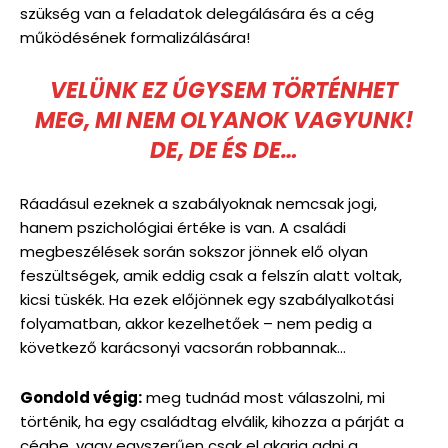
szükség van a feladatok delegálására és a cég
működésének formalizálására!
VELÜNK EZ ÚGYSEM TÖRTÉNHET
MEG, MI NEM OLYANOK VAGYUNK!
DE, DE ÉS DE…
Ráadásul ezeknek a szabályoknak nemcsak jogi,
hanem pszichológiai értéke is van. A családi
megbeszélések során sokszor jönnek elő olyan
feszültségek, amik eddig csak a felszín alatt voltak,
kicsi tüskék. Ha ezek előjönnek egy szabályalkotási
folyamatban, akkor kezelhetőek – nem pedig a
következő karácsonyi vacsorán robbannak…
Gondold végig:
meg tudnád most válaszolni, mi
történik, ha egy családtag elválik, kihozza a párját a
cégbe, vagy egyszerűen csak el akarja adni a