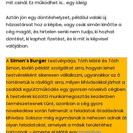
mit csinál. Ez működhet is… egy
ideig
.
Aztán jön egy döntéshelyzet, például valaki új
házastársat hoz a képbe, vagy csak simán kinőtte a
cég magát, és hirtelen senki nem tudja, ki hozhat
döntést, ki kaphat fizetést, és ki mit is képvisel
valójában.
A
Simon’s Burger
testvérpárja, Tóth Máté és Tóth
Simon, kiváló példát szolgáltat arra, hogyan lehet
testvérekként sikeresen vállalkozni, ugyanakkor az ő
történetük is rávilágít arra, milyen kihívásokkal járhat a
családi együttműködés egy gyorsan növekvő cégben.
A testvérek közötti munkamegosztás kezdetben
természetesnek tűnt, azonban a cég gyors
növekedése során felmerült a feladatok átadásának
kihívása. Sokszor még egymásnak is nehezen adnak át
olyan feladatokat, amelyek a másik területéhez
tartoznak – ismerte el Máté egy
interjúban
.