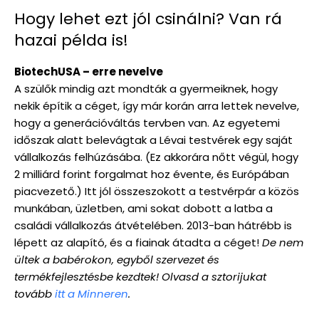
Hogy lehet ezt jól csinálni? Van rá
hazai példa is!
BiotechUSA – erre nevelve
A szülők mindig azt mondták a gyermeiknek, hogy
nekik építik a céget, így már korán arra lettek nevelve,
hogy a generációváltás tervben van. Az egyetemi
időszak alatt belevágtak a Lévai testvérek egy saját
vállalkozás felhúzásába. (Ez akkorára nőtt végül, hogy
2 milliárd forint forgalmat hoz évente, és Európában
piacvezető.) Itt jól összeszokott a testvérpár a közös
munkában, üzletben, ami sokat dobott a latba a
családi vállalkozás átvételében. 2013-ban hátrébb is
lépett az alapító, és a fiainak átadta a céget!
De nem
ültek a babérokon, egyből szervezet és
termékfejlesztésbe kezdtek! Olvasd a sztorijukat
tovább
itt a Minneren
.