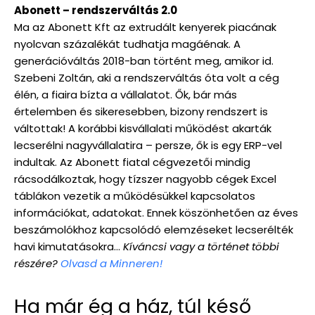
Abonett – rendszerváltás 2.0
Ma az Abonett Kft az extrudált kenyerek piacának
nyolcvan százalékát tudhatja magáénak. A
generációváltás 2018-ban történt meg, amikor id.
Szebeni Zoltán, aki a rendszerváltás óta volt a cég
élén, a fiaira bízta a vállalatot. Ők, bár más
értelemben és sikeresebben, bizony rendszert is
váltottak! A korábbi kisvállalati működést akarták
lecserélni nagyvállalatira – persze, ők is egy ERP-vel
indultak. Az Abonett fiatal cégvezetői mindig
rácsodálkoztak, hogy tízszer nagyobb cégek Excel
táblákon vezetik a működésükkel kapcsolatos
információkat, adatokat. Ennek köszönhetően az éves
beszámolókhoz kapcsolódó elemzéseket lecserélték
havi kimutatásokra…
Kíváncsi vagy a történet többi
részére?
Olvasd a Minneren!
Ha már ég a ház, túl késő