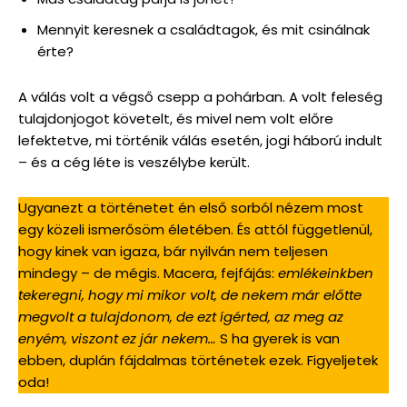
Mennyit keresnek a családtagok, és mit csinálnak
érte?
A válás volt a végső csepp a pohárban. A volt feleség
tulajdonjogot követelt, és mivel nem volt előre
lefektetve, mi történik válás esetén, jogi háború indult
– és a cég léte is veszélybe került.
Ugyanezt a történetet én első sorból nézem most
egy közeli ismerősöm életében. És attól függetlenül,
hogy kinek van igaza, bár nyilván nem teljesen
mindegy – de mégis. Macera, fejfájás:
emlékeinkben
tekeregni, hogy mi mikor volt, de nekem már előtte
megvolt a tulajdonom, de ezt ígérted, az meg az
enyém, viszont ez jár nekem…
S ha gyerek is van
ebben, duplán fájdalmas történetek ezek. Figyeljetek
oda!