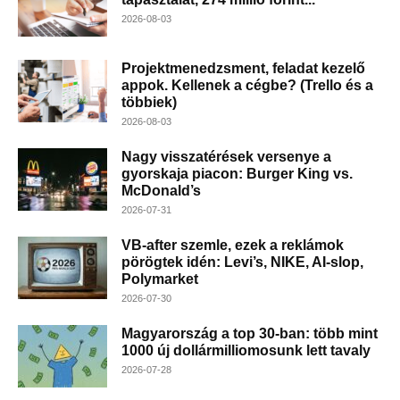
2026-08-03
Projektmenedzsment, feladat kezelő
appok. Kellenek a cégbe? (Trello és a
többiek)
2026-08-03
Nagy visszatérések versenye a
gyorskaja piacon: Burger King vs.
McDonald’s
2026-07-31
VB-after szemle, ezek a reklámok
pörögtek idén: Levi’s, NIKE, AI-slop,
Polymarket
2026-07-30
Magyarország a top 30-ban: több mint
1000 új dollármilliomosunk lett tavaly
2026-07-28