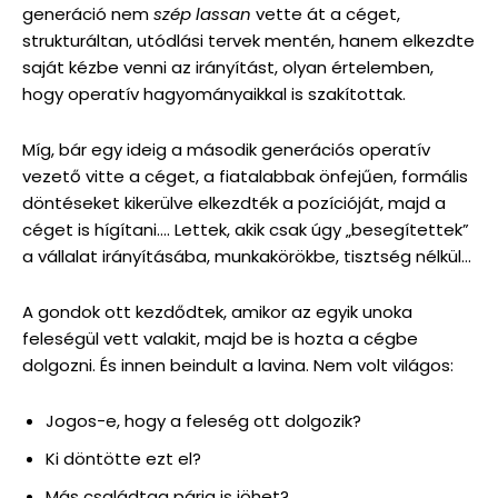
generáció nem
szép lassan
vette át a céget,
strukturáltan, utódlási tervek mentén, hanem elkezdte
saját kézbe venni az irányítást, olyan értelemben,
hogy operatív hagyományaikkal is szakítottak.
Míg, bár egy ideig a második generációs operatív
vezető vitte a céget, a fiatalabbak önfejűen, formális
döntéseket kikerülve elkezdték a pozícióját, majd a
céget is hígítani…. Lettek, akik csak úgy „besegítettek”
a vállalat irányításába, munkakörökbe, tisztség nélkül…
A gondok ott kezdődtek, amikor az egyik unoka
feleségül vett valakit, majd be is hozta a cégbe
dolgozni. És innen beindult a lavina. Nem volt világos:
Jogos-e, hogy a feleség ott dolgozik?
Ki döntötte ezt el?
Más családtag párja is jöhet?