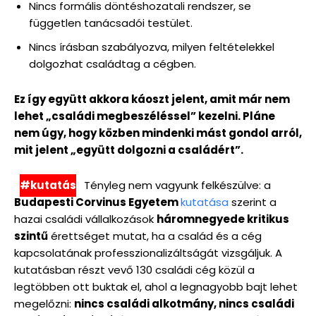
Nincs formális döntéshozatali rendszer, se
független tanácsadói testület.
Nincs írásban szabályozva, milyen feltételekkel
dolgozhat családtag a cégben.
Ez így együtt akkora káoszt jelent, amit már nem
lehet „családi megbeszéléssel” kezelni. Pláne
nem úgy, hogy közben mindenki mást gondol arról,
mit jelent „együtt dolgozni a családért”.
#kutatás
Tényleg nem vagyunk felkészülve: a
Budapesti Corvinus Egyetem
kutatása
szerint a
hazai családi vállalkozások
háromnegyede kritikus
szintű
érettséget mutat, ha a család és a cég
kapcsolatának professzionalizáltságát vizsgáljuk. A
kutatásban részt vevő 130 családi cég közül a
legtöbben ott buktak el, ahol a legnagyobb bajt lehet
megelőzni:
nincs családi alkotmány, nincs családi