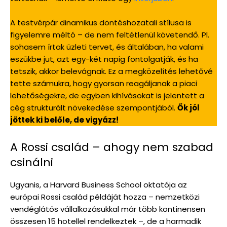
A testvérpár dinamikus döntéshozatali stílusa is
figyelemre méltó – de nem feltétlenül követendő. Pl.
sohasem írtak üzleti tervet, és általában, ha valami
eszükbe jut, azt egy-két napig fontolgatják, és ha
tetszik, akkor belevágnak. Ez a megközelítés lehetővé
tette számukra, hogy gyorsan reagáljanak a piaci
lehetőségekre, de egyben kihívásokat is jelentett a
cég strukturált növekedése szempontjából.
Ők jól
jöttek ki belőle, de vigyázz!
A Rossi család – ahogy nem szabad
csinálni
Ugyanis, a Harvard Business School oktatója az
európai Rossi család példáját hozza – nemzetközi
vendéglátós vállalkozásukkal már több kontinensen
összesen 15 hotellel rendelkeztek –, de a harmadik