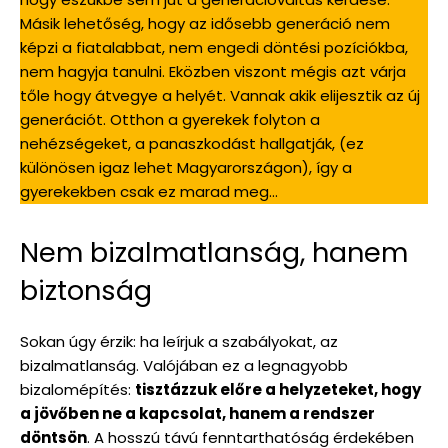
Másik lehetőség, hogy az idősebb generáció nem
képzi a fiatalabbat, nem engedi döntési pozíciókba,
nem hagyja tanulni. Eközben viszont mégis azt várja
tőle hogy átvegye a helyét. Vannak akik elijesztik az új
generációt. Otthon a gyerekek folyton a
nehézségeket, a panaszkodást hallgatják, (ez
különösen igaz lehet Magyarországon), így a
gyerekekben csak ez marad meg…
Nem bizalmatlanság, hanem
biztonság
Sokan úgy érzik: ha leírjuk a szabályokat, az
bizalmatlanság. Valójában ez a legnagyobb
bizalomépítés:
tisztázzuk előre a helyzeteket, hogy
a jövőben ne a kapcsolat, hanem a rendszer
döntsön
. A hosszú távú fenntarthatóság érdekében