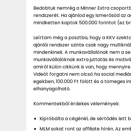
Bedobtuk nemrég a Minner Extra csoportba
rendszerét. Ha ajánlod egy ismerősöd az ad
mindketten kaptok 500.000 forintot (ez br
Leírtam még a posztba, hogy a KKV szekto
ajánlói rendszer szinte csak nagy multiknál
mindenkinek. A munkavállalónak nem a semmi
munkavállalóknak extra juttatás és motivác
amiről külön cikkünk is van, hogy mennyire 
Videót forgatni nem olcsó ha social medián 
egekben, 100.000 Ft fölött és a tömeges i
elhanyagolható.
Kommentekből érdekes vélemények:
Kipróbálta a cégénél, de sértődés lett b
MLM sokat ront az affiliate hírén. Az e