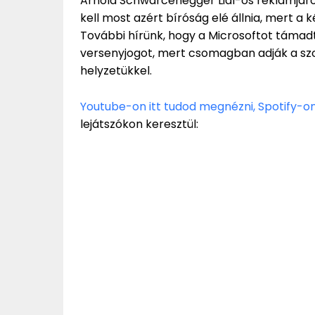
Arnold Schwarcenegger Lidl-ös reklámjáról
kell most azért bíróság elé állnia, mert a
További hírünk, hogy a Microsoftot támad
versenyjogot, mert csomagban adják a szo
helyzetükkel.
Youtube-on itt tudod megnézni,
Spotify-on 
lejátszókon keresztül: