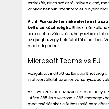
eszközök, nincs szó arról milyen olcsó, me
vannak bennük. Szerintem ez a nyerő mar
A Lidl Parkside terméke elérte azt a sz
kell a célközönségét.
Ehhez már kellenek
arra esett a választása, hogy sztárokkal r
az újságba, vagy belefutottál a boltban. Va
marketingeden?
Microsoft Teams vs EU
Vizsgálatot indított az Európai Bizottság a
szoftvervállalat az uniós versenyszabályoka
Az EU-s szervnek az szúrt szemet, hogy a
Office 365 és a Microsoft 365 csomagokh
megvásárlásakor a felhasználó nem dönthe