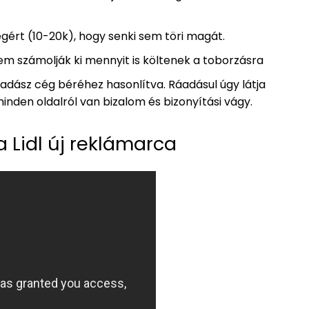
gért (10-20k), hogy senki sem töri magát.
m számolják ki mennyit is költenek a toborzásra
jvadász cég béréhez hasonlítva. Ráadásul úgy látja
nden oldalról van bizalom és bizonyítási vágy.
 Lidl új reklámarca