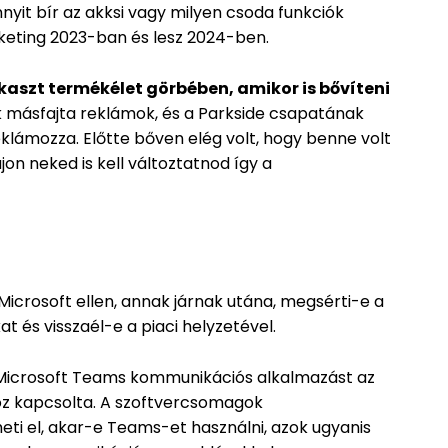
nnyit bír az akksi vagy milyen csoda funkciók
keting 2023-ban és lesz 2024-ben.
akaszt termékélet görbében, amikor is bővíteni
 másfajta reklámok, és a Parkside csapatának
eklámozza. Előtte bőven elég volt, hogy benne volt
jon neked is kell változtatnod így a
 Microsoft ellen, annak járnak utána, megsérti-e a
t és visszaél-e a piaci helyzetével.
 Microsoft Teams kommunikációs alkalmazást az
oz kapcsolta. A szoftvercsomagok
ti el, akar-e Teams-et használni, azok ugyanis