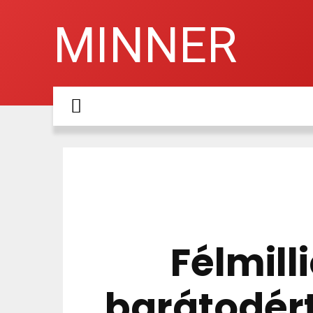
MINNER
FŐOLDAL
ÚJ VAGY?
TÉMÁK
Félmill
barátodért