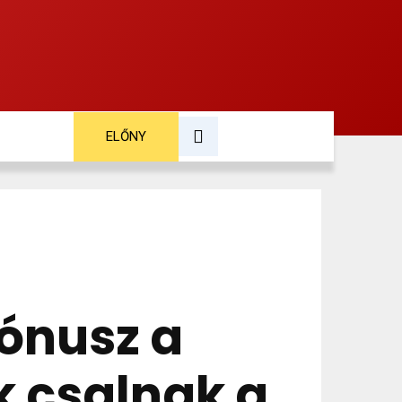
ELŐNY
TOVÁBB
bónusz a
k csalnak a