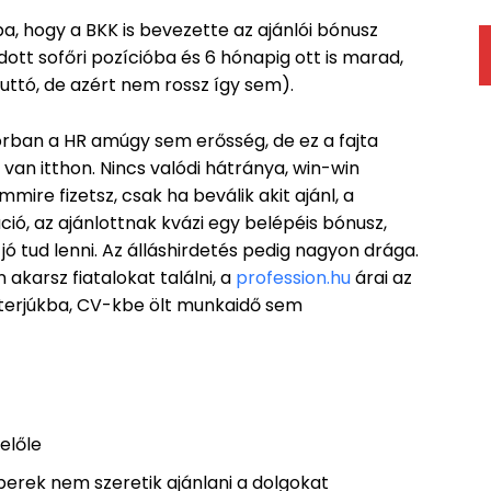
, hogy a BKK is bevezette az ajánlói bónusz
ott sofőri pozícióba és 6 hónapig ott is marad,
uttó, de azért nem rossz így sem).
rban a HR amúgy sem erősség, de ez a fajta
 van itthon. Nincs valódi hátránya, win-win
re fizetsz, csak ha beválik akit ajánl, a
ió, az ajánlottnak kvázi egy belépéis bónusz,
jó tud lenni. Az álláshirdetés pedig nagyon drága.
akarsz fiatalokat találni, a
profession.hu
árai az
nterjúkba, CV-kbe ölt munkaidő sem
előle
mberek nem szeretik ajánlani a dolgokat