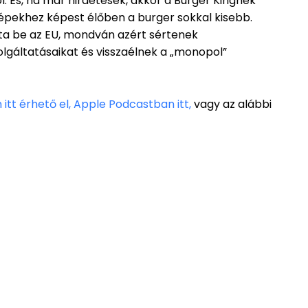
. És, ha már hirdetések, akkor a Burger Kingnek
 képekhez képest élőben a burger sokkal kisebb.
ta be az EU, mondván azért sértenek
lgáltatásaikat és visszaélnek a „monopol”
itt érhető el,
Apple Podcastban itt,
vagy az alábbi