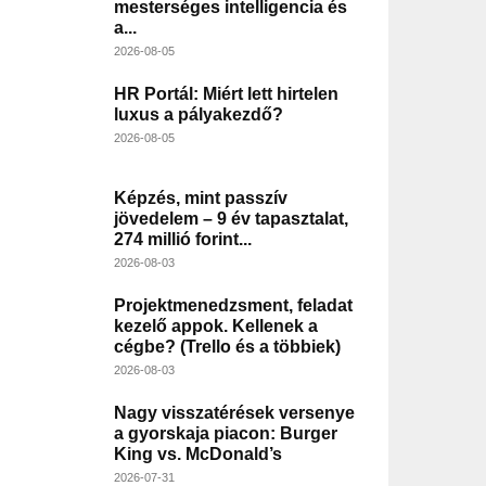
mesterséges intelligencia és
a...
2026-08-05
HR Portál: Miért lett hirtelen
luxus a pályakezdő?
2026-08-05
Képzés, mint passzív
jövedelem – 9 év tapasztalat,
274 millió forint...
2026-08-03
Projektmenedzsment, feladat
kezelő appok. Kellenek a
cégbe? (Trello és a többiek)
2026-08-03
Nagy visszatérések versenye
a gyorskaja piacon: Burger
King vs. McDonald’s
2026-07-31