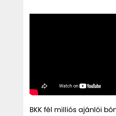
BKK fél milliós ajánlói b