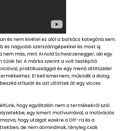
n és nem kivétel ez alól a barkács kategória sem.
ebb és nagyobb szerszámgépekkel és most új
 nem más, mint Arnold Schwarzenegger, aki egy
űnik fel. A márka szerint a volt testépítő
ícióval, praktikussággal és egy menő attitiűddel
 termékekhez. El kell ismernem, működik a dolog,
beszéd stílusát és azt ültöttek át egy vicces
zéltünk, hogy egyáltalán nem a termékekről szól.
lyzetekbe, egy ismert motívumával, a motivációs
mazva, hogy utalgat ezekre a DIY-ra és a
ittekben, de nem dominálnak, tényleg csak