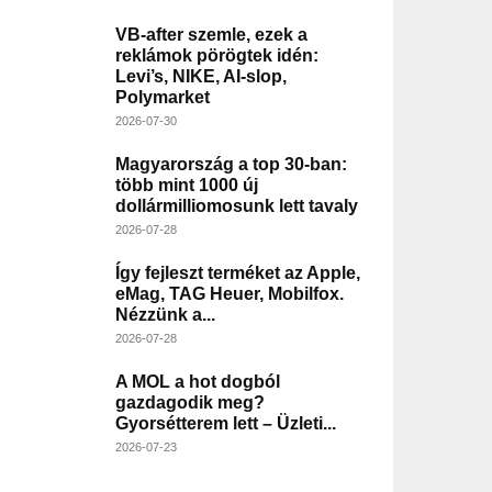
VB-after szemle, ezek a
reklámok pörögtek idén:
Levi’s, NIKE, AI-slop,
Polymarket
2026-07-30
Magyarország a top 30-ban:
több mint 1000 új
dollármilliomosunk lett tavaly
2026-07-28
Így fejleszt terméket az Apple,
eMag, TAG Heuer, Mobilfox.
Nézzünk a...
2026-07-28
A MOL a hot dogból
gazdagodik meg?
Gyorsétterem lett – Üzleti...
2026-07-23