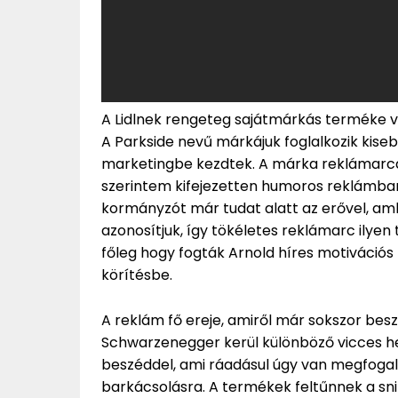
A Lidlnek rengeteg sajátmárkás terméke va
A Parkside nevű márkájuk foglalkozik kis
marketingbe kezdtek. A márka reklámarca
szerintem kifejezetten humoros reklámban t
kormányzót már tudat alatt az erővel, amb
azonosítjuk, így tökéletes reklámarc ilyen
főleg hogy fogták Arnold híres motivációs 
körítésbe.
A reklám fő ereje, amiről már sokszor bes
Schwarzenegger kerül különböző vicces he
beszéddel, ami ráadásul úgy van megfogal
barkácsolásra. A termékek feltűnnek a sn