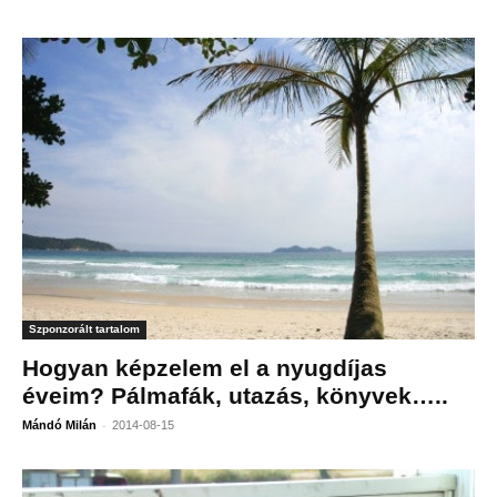
Szponzorált tartalom
Hogyan képzelem el a nyugdíjas
éveim? Pálmafák, utazás, könyvek…..
-
Mándó Milán
2014-08-15