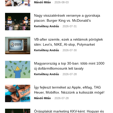
-
Mándó Milán
2026-08-03
Nagy visszatérések versenye a gyorskaja
piacon: Burger King vs. McDonald’s
-
Kertvéllesy András
2026-07-31
VB-after szemle, ezek a reklámok pörögtek
idén: Levi’s, NIKE, AI-slop, Polymarket
-
Kertvéllesy András
2026-07-30
Magyarország a top 30-ban: több mint 1000
új dollármilliomosunk lett tavaly
-
Kertvéllesy András
2026-07-28
Így fejleszt terméket az Apple, eMag, TAG
Heuer, Mobilfox. Nézzünk a kulisszák mögé!
-
Mándó Milán
2026-07-28
Óriásplakát marketing KKV-ként: Hogyan és