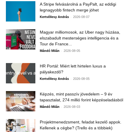
A Stripe felvásárolná a PayPalt, az eddigi
legnagyobb fintech merge jöhet
-
Kertvéllesy András
2026-08-07
Magyar milliomosok, az Uber nagy húzása,
elszabadult mesterséges intelligencia és a
Tour de France...
-
Mándó Milán
2026-08-05
HR Portál: Miért lett hirtelen luxus a
pályakezdő?
-
Kertvéllesy András
2026-08-05
Képzés, mint passzív jövedelem – 9 év
tapasztalat, 274 millió forint képzéseladásból
-
Mándó Milán
2026-08-03
Projektmenedzsment, feladat kezelő appok.
Kellenek a cégbe? (Trello és a többiek)