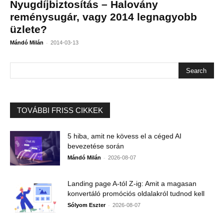
Nyugdíjbiztosítás – Halovány
reménysugár, vagy 2014 legnagyobb
üzlete?
-
Mándó Milán
2014-03-13
TOVÁBBI FRISS CIKKEK
5 hiba, amit ne kövess el a céged AI
bevezetése során
-
Mándó Milán
2026-08-07
Landing page A-tól Z-ig: Amit a magasan
konvertáló promóciós oldalakról tudnod kell
-
Sólyom Eszter
2026-08-07