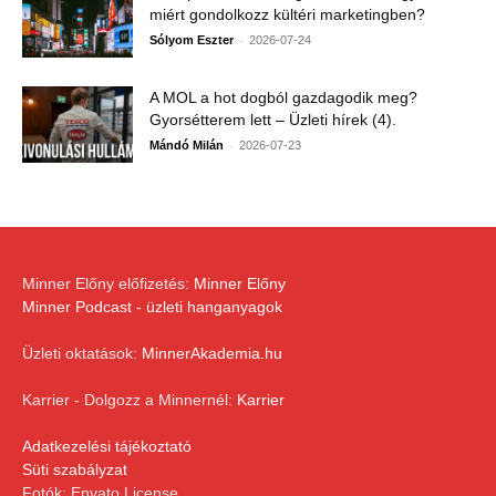
miért gondolkozz kültéri marketingben?
-
Sólyom Eszter
2026-07-24
A MOL a hot dogból gazdagodik meg?
Gyorsétterem lett – Üzleti hírek (4).
-
Mándó Milán
2026-07-23
Minner Előny előfizetés:
Minner Előny
Minner Podcast - üzleti hanganyagok
Üzleti oktatások:
MinnerAkademia.hu
Karrier - Dolgozz a Minnernél:
Karrier
Adatkezelési tájékoztató
Süti szabályzat
Fotók: Envato License