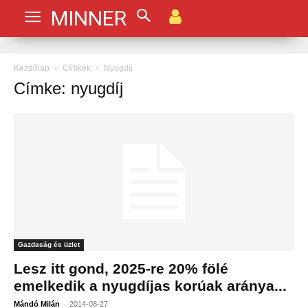
MINNER
Kezdőlap
Címkék
Nyugdíj
Címke: nyugdíj
Gazdaság és üzlet
Lesz itt gond, 2025-re 20% fölé
emelkedik a nyugdíjas korúak aránya...
-
Mándó Milán
2014-08-27