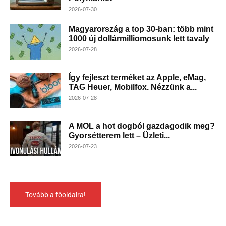
2026-07-30
Magyarország a top 30-ban: több mint
1000 új dollármilliomosunk lett tavaly
2026-07-28
Így fejleszt terméket az Apple, eMag,
TAG Heuer, Mobilfox. Nézzünk a...
2026-07-28
A MOL a hot dogból gazdagodik meg?
Gyorsétterem lett – Üzleti...
2026-07-23
Tovább a főoldalra!