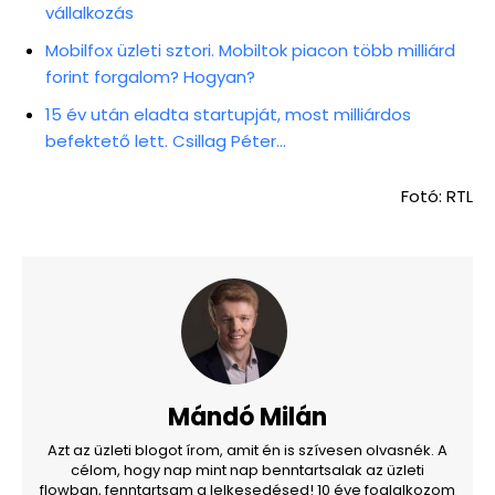
vállalkozás
Mobilfox üzleti sztori. Mobiltok piacon több milliárd
forint forgalom? Hogyan?
15 év után eladta startupját, most milliárdos
befektető lett. Csillag Péter…
Fotó: RTL
Mándó Milán
Azt az üzleti blogot írom, amit én is szívesen olvasnék. A
célom, hogy nap mint nap benntartsalak az üzleti
flowban, fenntartsam a lelkesedésed! 10 éve foglalkozom