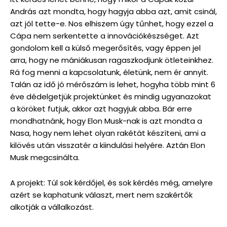
András azt mondta, hogy hagyja abba azt, amit csinál,
azt jól tette-e. Nos elhiszem úgy tűnhet, hogy ezzel a
Cápa nem serkentette a innovációkészséget. Azt
gondolom kell a külső megerősítés, vagy éppen jel
arra, hogy ne mániákusan ragaszkodjunk ötleteinkhez.
Rá fog menni a kapcsolatunk, életünk, nem ér annyit.
Talán az idő jó mérőszám is lehet, hogyha több mint 6
éve dédelgetjük projektünket és mindig ugyanazokat
a köröket futjuk, akkor azt hagyjuk abba. Bár erre
mondhatnánk, hogy Elon Musk-nak is azt mondta a
Nasa, hogy nem lehet olyan rakétát készíteni, ami a
kilövés után visszatér a kiindulási helyére. Aztán Elon
Musk megcsinálta.
A projekt: Túl sok kérdőjel, és sok kérdés még, amelyre
azért se kaphatunk választ, mert nem szakértők
alkotják a vállalkozást.