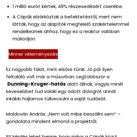
1 millió eurót kértek, 49% részesedésért cserébe.
A Cápák elzárkóztak a befektetéstől, mert nem
látták, hogy az alapítók megfelelő szakértelemmel
rendelkeznek ahhoz, hogy ez a reaktor valóban
működjön.
Minner véleményezés
Ez nagyobb falat, mint elsőre tűnik. Jó pár ilyen
feltaláló volt már a műsorban. Legtöbbször a
Dunning–Kruger-hatás
alatt állnak. Vagyis minél
kevesebbet tud valaki egy adott dologról, annál
inkább hajlamos túlbecsülni a saját tudását.
Moldován András: „Nem volt mibe beszállni sem” –
gondolata mindent elmond a projektről.
Itt kérdés lehet benne, hogy mikor a Cápák közül