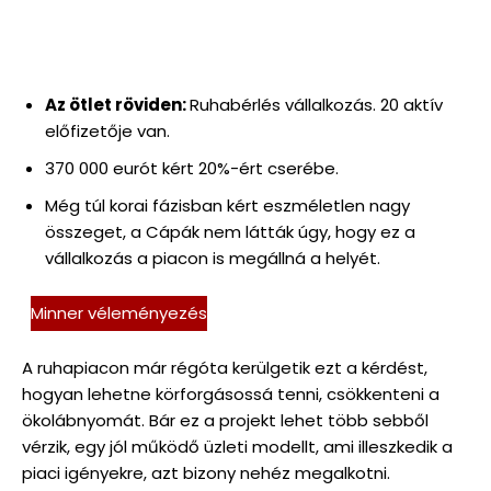
Az ötlet röviden:
Ruhabérlés vállalkozás. 20 aktív
előfizetője van.
370 000 eurót kért 20%-ért cserébe.
Még túl korai fázisban kért eszméletlen nagy
összeget, a Cápák nem látták úgy, hogy ez a
vállalkozás a piacon is megállná a helyét.
Minner véleményezés
A ruhapiacon már régóta kerülgetik ezt a kérdést,
hogyan lehetne körforgásossá tenni, csökkenteni a
ökolábnyomát. Bár ez a projekt lehet több sebből
vérzik, egy jól működő üzleti modellt, ami illeszkedik a
piaci igényekre, azt bizony nehéz megalkotni.