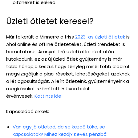
pitcheket is eléred.
Üzleti ötletet keresel?
Már felkerült a Minnerre a friss
2023-as üzleti ötletek
is.
Ahol online és offline ötleteteket, üzleti trendeket is
bemutatunk. Aranyat érő üzleti ötleteket után
kutakodunk, ez az új üzleti ötlet gyűjtemény is már
több hónapja készül, hogy tényleg minél több oldalról
megvizsgáljuk a piaci réseket, lehetőségeket azoknak
a létjogosultságát. A leírt ötleteink, gyűjteményeink a
megírásukat számított 5 éven belül
érvényesek.
Kattints ide!
Kapcsolódó cikkek:
Van egy jó ötleted, de se kezdő tőke, se
kapcsolatok? Mihez kezdj? Kevés pénzből