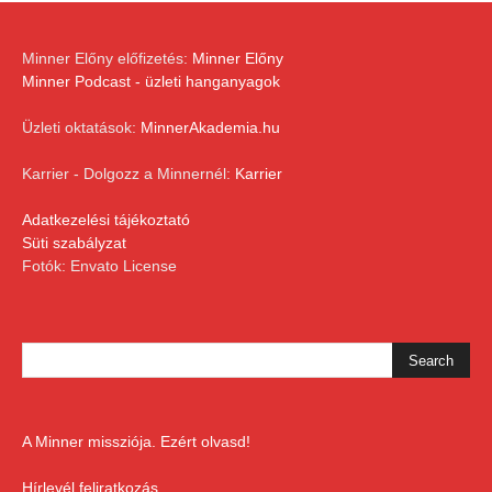
Minner Előny előfizetés:
Minner Előny
Minner Podcast - üzleti hanganyagok
Üzleti oktatások:
MinnerAkademia.hu
Karrier - Dolgozz a Minnernél:
Karrier
Adatkezelési tájékoztató
Süti szabályzat
Fotók: Envato License
A Minner missziója. Ezért olvasd!
Hírlevél feliratkozás