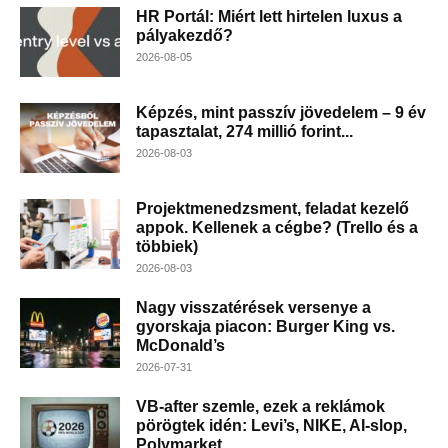
HR Portál: Miért lett hirtelen luxus a
pályakezdő?
2026-08-05
Képzés, mint passzív jövedelem – 9 év
tapasztalat, 274 millió forint...
2026-08-03
Projektmenedzsment, feladat kezelő
appok. Kellenek a cégbe? (Trello és a
többiek)
2026-08-03
Nagy visszatérések versenye a
gyorskaja piacon: Burger King vs.
McDonald’s
2026-07-31
VB-after szemle, ezek a reklámok
pörögtek idén: Levi’s, NIKE, AI-slop,
Polymarket