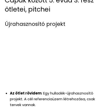
Cápák között 5. évad 3. rész
ötletei, pitchei
Újrahasznosító projekt
Az ötlet rövidem
: Egy hulladék-újrahasznosító
projekt. A cél referenciaüzem létrehozása, csak
tervek vannak.