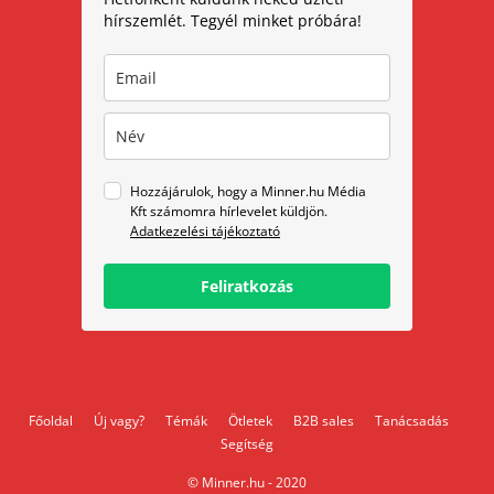
hírszemlét. Tegyél minket próbára!
Hozzájárulok, hogy a Minner.hu Média
Kft számomra hírlevelet küldjön.
Adatkezelési tájékoztató
Feliratkozás
Főoldal
Új vagy?
Témák
Ötletek
B2B sales
Tanácsadás
Segítség
© Minner.hu - 2020