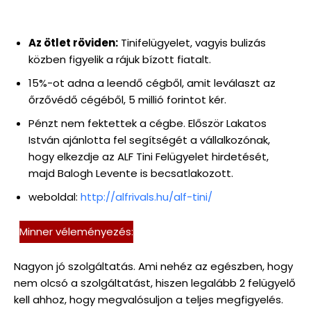
Az ötlet röviden:
Tinifelügyelet, vagyis bulizás
közben figyelik a rájuk bízott fiatalt.
15%-ot adna a leendő cégből, amit leválaszt az
őrzővédő cégéből, 5 millió forintot kér.
Pénzt nem fektettek a cégbe. Először Lakatos
István ajánlotta fel segítségét a vállalkozónak,
hogy elkezdje az ALF Tini Felügyelet hirdetését,
majd Balogh Levente is becsatlakozott.
weboldal:
http://alfrivals.hu/alf-tini/
Minner véleményezés:
Nagyon jó szolgáltatás. Ami nehéz az egészben, hogy
nem olcsó a szolgáltatást, hiszen legalább 2 felügyelő
kell ahhoz, hogy megvalósuljon a teljes megfigyelés.