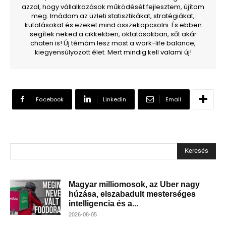
azzal, hogy vállalkozások működését fejlesztem, újítom
meg. Imádom az üzleti statisztikákat, stratégiákat,
kutatásokat és ezeket mind összekapcsolni. És ebben
segítek neked a cikkekben, oktatásokban, sőt akár
chaten is! Új témám lesz most a work-life balance,
kiegyensúlyozott élet. Mert mindig kell valami új!
Facebook
Linkedin
Email
Keresés
Magyar milliomosok, az Uber nagy
húzása, elszabadult mesterséges
intelligencia és a...
2026-08-05