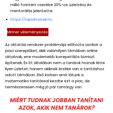
millió forintért cserébe 20%-os üzletrész és
mentorálás jelentette.
https://rapidmatek.hu
Minner véleményezés:
Az oktatási rendszer problémája előhozta azokat a
piaci szereplőket, akik valamilyen témában online
oktatnak, erre modernebb korrepetálós bizniszt
építenek. És itt általában nem a tanárok hoznak létre
ilyen üzletet, hanem akiknek érzéke van a tanításhoz
adott témában. Első körben amit látunk a
matematika tanítással kezdte ezt a piac, de
természetesen még jó pár tantárgy van.
MIÉRT TUDNAK JOBBAN TANÍTANI
AZOK, AKIK NEM TANÁROK?