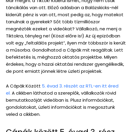
Már megint a Tiktok! Kiderül ismét, hogy nem csak
táncikálás van ott. Előző adásban a Balázskicks-nél
kiderült pénz is van ott, most pedig az, hogy matekot
tanulnak a gyerekek? Sőt több tízmilliószor
megnézték ezeket a videókat? Vállalkozó, ne menj a
Tiktokra, tényleg ne! (Köszi előre is!) Az új epizódban
volt egy „feltalálós projekt”, ilyen már többször is került
a műsorba. Gondolhatod a Cápák mit reagáltak. Lett
befektetés is, méghozzá oktatós projektbe. Milyen
érdekes, hogy a hazai oktatási rendszer gyengélkedik,
de pont emiatt jönnek létre üzleti projektek.
A Cápák Között
5. évad 3. részét az RTL-en itt éred
el.
A cikkben láthatod a szereplők, vállalkozók rövid
bemutatkozóját videóban is. Plusz információkat,
gondolatokat, üzleti információkat is megosztunk
veled a cikkben.