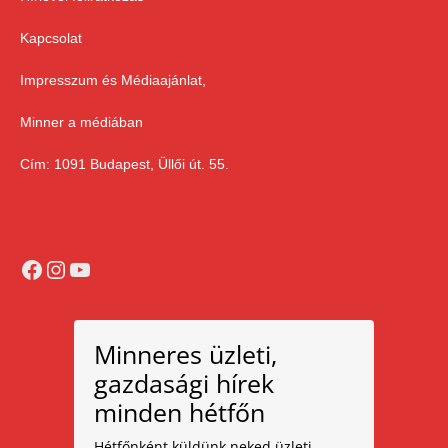
Kapcsolat
Impresszum és Médiaajánlat,
Minner a médiában
Cím: 1091 Budapest, Üllői út. 55.
Facebook
Instagram
YouTube
Minneres üzleti,
gazdasági hírek
minden hétfőn
Hétfőnként küldünk neked üzleti