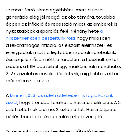
Ez most forró téma egyébként, mert a fiatal
generáció elég jól reagál az öko témára, továbbá
éppen az infláció és recesszió miatt az emberek is
nyitottabbak a spórolás felé. Néhány hete
a
hírszemlénkben beszéltünk róla
, hogy miközben
a rekordmagas infláció, az elszállt élelmiszer- és
energiaárak miatt a legtöbben spórolni próbálunk,
ősszel jelentősen nőtt a forgalom a használt cikkek
piacán, a KSH adataiból egy markánsnak mondható,
21,2 százalékos növekedés látszik, míg több szektor
már mínuszban van.
A
Minner 2023-as üzleti ötleteiben is foglalkozunk
azzal
, hogy trendbe kerülhet a használt cikk piac. A 2.
üzleti ötletnek a címe: 2. üzleti ötlet: Használtpiac,
bérlés trend, öko és spórolós üzleti szereplő.
Dizájnerruha piacon, területen működő képes