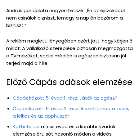
András gondolata nagyon tetszik: „Én az éjszakából
nem csinálok bizniszt, lemegy a nap én bezárom a
bizniszt.”
A reklám meglett, lényegében azért jött, hogy kérjen 5
milliót. A vállalkozó szereplése biztosan megmozgatta
a TV-nézőket, social médián is egészen biztosan jól
terjed majd a híre.
Előző Cápás adások elemzése
Cápák között 5. évad 1. rész: Játék az egész?
Cápák között 5. évad 2. rész: A szélhámos, a zseni,
a lelkes és az apphuszár
Kattints ide
a friss évad és a korábbi évadok
elemzéseiért, sőt hasonló módon a videós