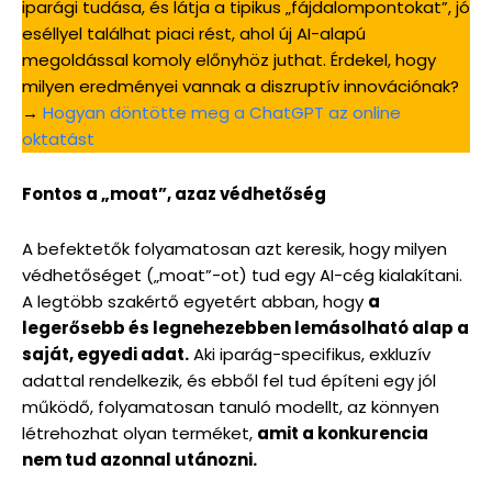
iparági tudása, és látja a tipikus „fájdalompontokat”, jó
eséllyel találhat piaci rést, ahol új AI-alapú
megoldással komoly előnyhöz juthat. Érdekel, hogy
milyen eredményei vannak a diszruptív innovációnak?
→
Hogyan döntötte meg a ChatGPT az online
oktatást
Fontos a „moat”, azaz védhetőség
A befektetők folyamatosan azt keresik, hogy milyen
védhetőséget („moat”-ot) tud egy AI-cég kialakítani.
A legtöbb szakértő egyetért abban, hogy
a
legerősebb és legnehezebben lemásolható alap a
saját, egyedi adat.
Aki iparág-specifikus, exkluzív
adattal rendelkezik, és ebből fel tud építeni egy jól
működő, folyamatosan tanuló modellt, az könnyen
létrehozhat olyan terméket,
amit a konkurencia
nem tud azonnal utánozni.