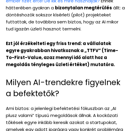
ember fizet érte! De kik és mire használják?
Ennek
hátterében gyakran a
bizonytalan megtérülés
állt: a
döntéshozók sokszor kísérleti (pilot) projekteket
futtattak, de továbbra sem biztos, hogy az AI mikor
tud igazán üzleti hasznot termelni.
Ezt jól érzékelteti egy friss trend: a vállalatok
egyre gyakrabban hivatkoznak a „TTFV” (Time-
To-First-Value, azaz mennyi idő alatt hoz a
megoldás tényleges üzleti értéket) mutatóra.
Milyen AI-trendekre figyelnek
a befektetők?
Ami biztos: a jelenlegi befektetési fókuszban az „AI
plusz valami” típusú megoldások állnak. A kockázati
tőkések egyre inkább keresik azokat a startupokat,
amelyek egy adott iparágra vagy konkrét problémára