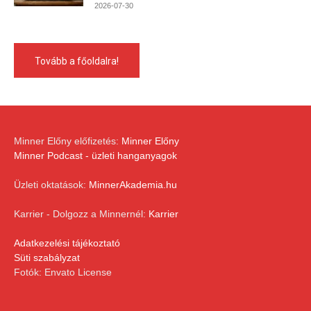
2026-07-30
Tovább a főoldalra!
Minner Előny előfizetés:
Minner Előny
Minner Podcast - üzleti hanganyagok
Üzleti oktatások:
MinnerAkademia.hu
Karrier - Dolgozz a Minnernél:
Karrier
Adatkezelési tájékoztató
Süti szabályzat
Fotók: Envato License