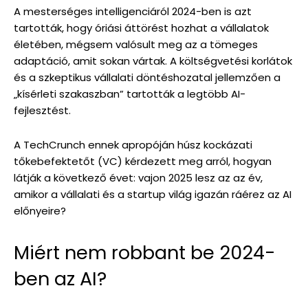
A mesterséges intelligenciáról 2024-ben is azt
tartották, hogy óriási áttörést hozhat a vállalatok
életében, mégsem valósult meg az a tömeges
adaptáció, amit sokan vártak. A költségvetési korlátok
és a szkeptikus vállalati döntéshozatal jellemzően a
„kísérleti szakaszban” tartották a legtöbb AI-
fejlesztést.
A TechCrunch ennek apropóján húsz kockázati
tőkebefektetőt (VC) kérdezett meg arról, hogyan
látják a következő évet: vajon 2025 lesz az az év,
amikor a vállalati és a startup világ igazán ráérez az AI
előnyeire?
Miért nem robbant be 2024-
ben az AI?