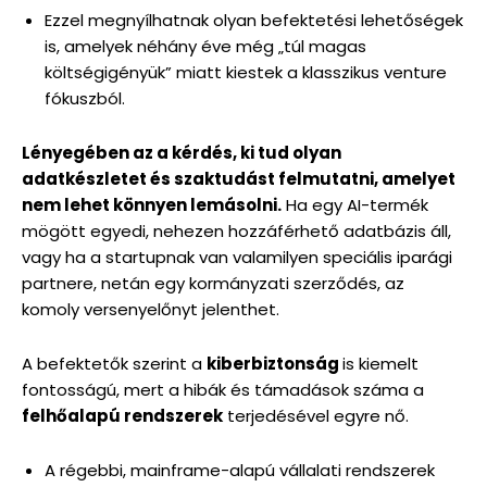
Ezzel megnyílhatnak olyan befektetési lehetőségek
is, amelyek néhány éve még „túl magas
költségigényük” miatt kiestek a klasszikus venture
fókuszból.
Lényegében az a kérdés, ki tud olyan
adatkészletet és szaktudást felmutatni, amelyet
nem lehet könnyen lemásolni.
Ha egy AI-termék
mögött egyedi, nehezen hozzáférhető adatbázis áll,
vagy ha a startupnak van valamilyen speciális iparági
partnere, netán egy kormányzati szerződés, az
komoly versenyelőnyt jelenthet.
A befektetők szerint a
kiberbiztonság
is kiemelt
fontosságú, mert a hibák és támadások száma a
felhőalapú rendszerek
terjedésével egyre nő.
A régebbi, mainframe-alapú vállalati rendszerek