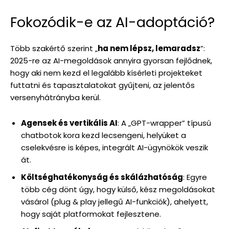
Fokozódik-e az AI-adoptáció?
Több szakértő szerint „
ha nem lépsz, lemaradsz
”:
2025-re az AI-megoldások annyira gyorsan fejlődnek,
hogy aki nem kezd el legalább kísérleti projekteket
futtatni és tapasztalatokat gyűjteni, az jelentős
versenyhátrányba kerül.
Agensek és vertikális AI
: A „GPT-wrapper” típusú
chatbotok kora kezd lecsengeni, helyüket a
cselekvésre is képes, integrált AI-ügynökök veszik
át.
Költséghatékonyság és skálázhatóság
: Egyre
több cég dönt úgy, hogy külső, kész megoldásokat
vásárol (plug & play jellegű AI-funkciók), ahelyett,
hogy saját platformokat fejlesztene.