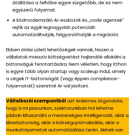
átállítása a felhőbe egyre sürgetőbb, de ez nem
egyszerű folyamat.
A kódmodernizáló AI-eszközök és „code agentek”
rejtik az egyik legnagyobb potenciált:
automatizálhatják, felgyorsíthatják a migrációt.
Ebben óriási üzleti lehetőségek vannak, hiszen a
vállalatok masszív költségvetést hajlandók allokálni a
biztonságuk fenntartására. Nem véletlen, hogy itthon
is egyre több olyan startup vagy scaleup indul, amely
a cégek IT-biztonságát (vagy éppen compliance-
folyamatait) szeretné AI-val javítani.
Vállalkozói szempontból
azt érdemes átgondolni,
hogy a mi piacunkon, szektorunkban hol lehetne
jobban kihasználni a mesterséges intelligenciát, akár a
kiberbiztonság, akár a költségoptimalizálás, akár a
munkafolyamatok automatizálása terén. Akinek van