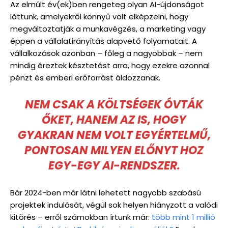
Az elmúlt év(ek)ben rengeteg olyan AI-újdonságot
láttunk, amelyekről könnyű volt elképzelni, hogy
megváltoztatják a munkavégzés, a marketing vagy
éppen a vállalatirányítás alapvető folyamatait. A
vállalkozások azonban – főleg a nagyobbak – nem
mindig éreztek késztetést arra, hogy ezekre azonnal
pénzt és emberi erőforrást áldozzanak.
NEM CSAK A KÖLTSÉGEK ÓVTÁK
ŐKET, HANEM AZ IS, HOGY
GYAKRAN NEM VOLT EGYÉRTELMŰ,
PONTOSAN MILYEN ELŐNYT HOZ
EGY-EGY AI-RENDSZER.
Bár 2024-ben már látni lehetett nagyobb szabású
projektek indulását, végül sok helyen hiányzott a valódi
kitörés – erről számokban írtunk már:
több mint 1 millió