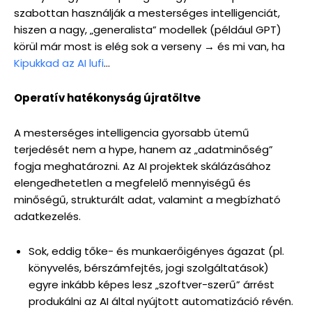
szabottan használják a mesterséges intelligenciát,
hiszen a nagy, „generalista” modellek (például GPT)
körül már most is elég sok a verseny → és mi van, ha
Kipukkad az AI lufi
…
Operatív hatékonyság újratöltve
A mesterséges intelligencia gyorsabb ütemű
terjedését nem a hype, hanem az „adatminőség”
fogja meghatározni. Az AI projektek skálázásához
elengedhetetlen a megfelelő mennyiségű és
minőségű, strukturált adat, valamint a megbízható
adatkezelés.
Sok, eddig tőke- és munkaerőigényes ágazat (pl.
könyvelés, bérszámfejtés, jogi szolgáltatások)
egyre inkább képes lesz „szoftver-szerű” árrést
produkálni az AI által nyújtott automatizáció révén.