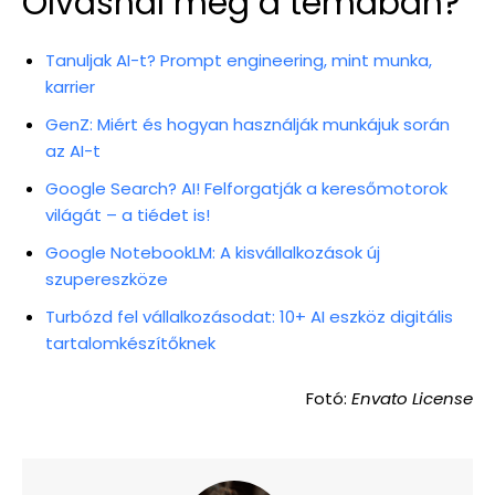
Olvasnál még a témában?
Tanuljak AI-t? Prompt engineering, mint munka,
karrier
GenZ: Miért és hogyan használják munkájuk során
az AI-t
Google Search? AI! Felforgatják a keresőmotorok
világát – a tiédet is!
Google NotebookLM: A kisvállalkozások új
szupereszköze
Turbózd fel vállalkozásodat: 10+ AI eszköz digitális
tartalomkészítőknek
Fotó:
Envato License