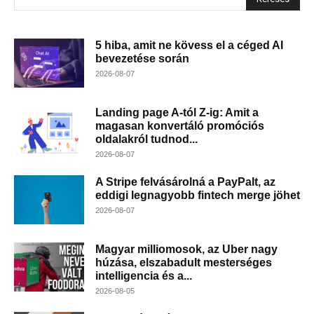
5 hiba, amit ne kövess el a céged AI
bevezetése során
2026-08-07
Landing page A-tól Z-ig: Amit a
magasan konvertáló promóciós
oldalakról tudnod...
2026-08-07
A Stripe felvásárolná a PayPalt, az
eddigi legnagyobb fintech merge jöhet
2026-08-07
Magyar milliomosok, az Uber nagy
húzása, elszabadult mesterséges
intelligencia és a...
2026-08-05