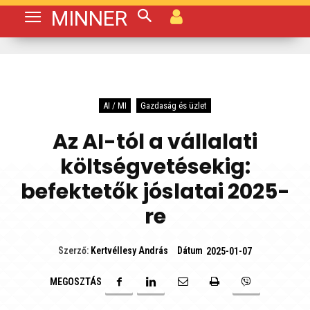
MINNER
AI / MI
Gazdaság és üzlet
Az AI-tól a vállalati
költségvetésekig:
befektetők jóslatai 2025-
re
Dátum
Szerző:
Kertvéllesy András
2025-01-07
MEGOSZTÁS