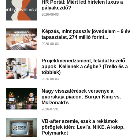
HR Portál: Miért lett hirtelen luxus a
pályakezdő?
2026-08-05
Képzés, mint passzív jövedelem – 9 év
tapasztalat, 274 millió forint...
2026-08-03
Projektmenedzsment, feladat kezelő
appok. Kellenek a cégbe? (Trello és a
többiek)
2026-08-03
Nagy visszatérések versenye a
gyorskaja piacon: Burger King vs.
McDonald’s
2026-07-31
VB-after szemle, ezek a reklámok
pörögtek idén: Levi’s, NIKE, AI-slop,
Polymarket