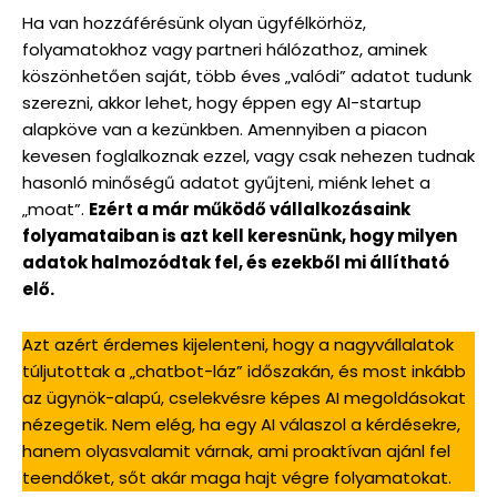
Ha van hozzáférésünk olyan ügyfélkörhöz,
folyamatokhoz vagy partneri hálózathoz, aminek
köszönhetően saját, több éves „valódi” adatot tudunk
szerezni, akkor lehet, hogy éppen egy AI-startup
alapköve van a kezünkben. Amennyiben a piacon
kevesen foglalkoznak ezzel, vagy csak nehezen tudnak
hasonló minőségű adatot gyűjteni, miénk lehet a
„moat”.
Ezért a már működő vállalkozásaink
folyamataiban is azt kell keresnünk, hogy milyen
adatok halmozódtak fel, és ezekből mi állítható
elő.
Azt azért érdemes kijelenteni, hogy a nagyvállalatok
túljutottak a „chatbot-láz” időszakán, és most inkább
az ügynök-alapú, cselekvésre képes AI megoldásokat
nézegetik. Nem elég, ha egy AI válaszol a kérdésekre,
hanem olyasvalamit várnak, ami proaktívan ajánl fel
teendőket, sőt akár maga hajt végre folyamatokat.