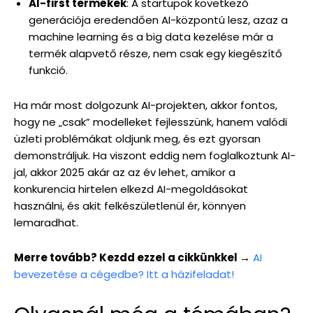
AI-first termékek
: A startupok következő
generációja eredendően AI-központú lesz, azaz a
machine learning és a big data kezelése már a
termék alapvető része, nem csak egy kiegészítő
funkció.
Ha már most dolgozunk AI-projekten, akkor fontos,
hogy ne „csak” modelleket fejlesszünk, hanem valódi
üzleti problémákat oldjunk meg, és ezt gyorsan
demonstráljuk. Ha viszont eddig nem foglalkoztunk AI-
jal, akkor 2025 akár az az év lehet, amikor a
konkurencia hirtelen elkezd AI-megoldásokat
használni, és akit felkészületlenül ér, könnyen
lemaradhat.
Merre tovább? Kezdd ezzel a cikkünkkel →
AI
bevezetése a cégedbe? Itt a házifeladat!