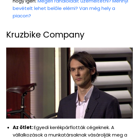
hogy igen:
Megéri randioldalt üzemeltetni? Mennyi
bevételt lehet belőle elérni? Van még hely a
piacon?
Kruzbike Company
Az ötlet:
Egyedi kerékpárflották cégeknek. A
vállalkozások a munkatársaknak vásárolják meg a