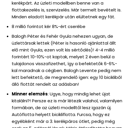
kerékpárt. Az üzleti modellben benne van a
flottakezelés is, szervizelés. Már termelt bevételt is.
Minden eladott kerékpár után elültetnek egy fát.
8 millió forintot kér 8%-ért cserébe
Balogh Péter és Fehér Gyula nehezen ugyan, de
üzlettársak lettek (Péter is hasonló ajánlattal állt
elő mint Gyula, ezen volt kis sértődés)! 4-4 millió
forintért 10-10%-ot kaptak, melyet 2 éven belül a
tulajdonos visszafizethet, így a befektetők 6-6%-
kal maradnak a cégben. Balogh Levente pedig nem
lett befektető, de megrendelő igen: egy 10 bicikliből
álló flottát rendelt az adásban!
Minner elemzés
: Ugye, hogy mindig lehet újat
kitalálni?! Persze ez is már létezik valahol, valamilyen
formában, de az üzleti modelltől lesz igazán új.
Autóflotta helyett bicikliflotta. Furcsa, hogy ez
egyébként már a 3. kerékpáros ötlet, pedig még