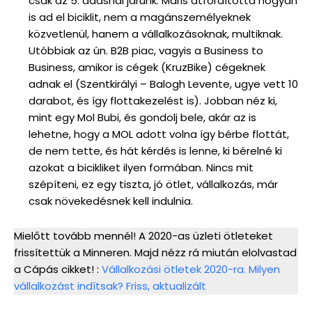
csak az 5. adásnál járunk. Máris átfordította hogyan
is ad el biciklit, nem a magánszemélyeknek
közvetlenül, hanem a vállalkozásoknak, multiknak.
Utóbbiak az ún. B2B piac, vagyis a Business to
Business, amikor is cégek (KruzBike) cégeknek
adnak el (Szentkirályi – Balogh Levente, ugye vett 10
darabot, és így flottakezelést is). Jobban néz ki,
mint egy Mol Bubi, és gondolj bele, akár az is
lehetne, hogy a MOL adott volna így bérbe flottát,
de nem tette, és hát kérdés is lenne, ki bérelné ki
azokat a bicikliket ilyen formában. Nincs mit
szépíteni, ez egy tiszta, jó ötlet, vállalkozás, már
csak növekedésnek kell indulnia.
Mielőtt tovább mennél! A 2020-as üzleti ötleteket
frissítettük a Minneren. Majd nézz rá miután elolvastad
a Cápás cikket! :
Vállalkozási ötletek 2020-ra. Milyen
vállalkozást indítsak? Friss, aktualizált