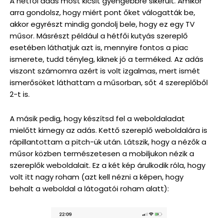
A hétfői adás most kicsit gyengébbre sikerült. Amikor
arra gondolsz, hogy miért pont őket válogatták be,
akkor egyrészt mindig gondolj bele, hogy ez egy TV
műsor. Másrészt például a hétfői kutyás szereplő
esetében láthatjuk azt is, mennyire fontos a piac
ismerete, tudd tényleg, kiknek jó a terméked. Az adás
viszont számomra azért is volt izgalmas, mert ismét
ismerősöket láthattam a műsorban, sőt 4 szereplőből
2-t is.
A másik pedig, hogy készítsd fel a weboldaladat
mielőtt kimegy az adás. Kettő szereplő weboldalára is
rápillantottam a pitch-ük után. Látszik, hogy a nézők a
műsor közben természetesen a mobiljukon nézik a
szereplők weboldalait. Ez a két kép árulkodik róla, hogy
volt itt nagy roham (azt kell nézni a képen, hogy
behalt a weboldal a látogatói roham alatt):