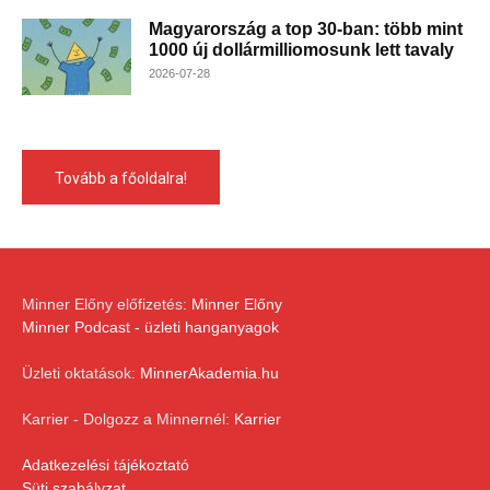
Magyarország a top 30-ban: több mint
1000 új dollármilliomosunk lett tavaly
2026-07-28
Tovább a főoldalra!
Minner Előny előfizetés:
Minner Előny
Minner Podcast - üzleti hanganyagok
Üzleti oktatások:
MinnerAkademia.hu
Karrier - Dolgozz a Minnernél:
Karrier
Adatkezelési tájékoztató
Süti szabályzat