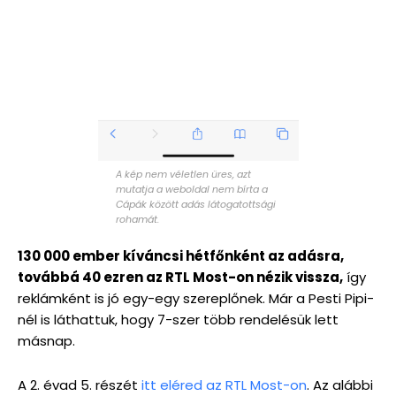
A kép nem véletlen üres, azt
mutatja a weboldal nem bírta a
Cápák között adás látogatottsági
rohamát.
130 000 ember kíváncsi hétfőnként az adásra,
továbbá 40 ezren az RTL Most-on nézik vissza,
így
reklámként is jó egy-egy szereplőnek. Már a Pesti Pipi-
nél is láthattuk, hogy 7-szer több rendelésük lett
másnap.
A 2. évad 5. részét
itt eléred az RTL Most-on
. Az alábbi