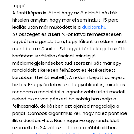
függő.
A fenti képen is látod, hogy az ő oldalát nézték
hirtelen annyian, hogy már el sem indult. 15 perc
leállás után már működött is a
ducitars.hu
Az összeget és a kért %-ot látva természetesen
egyből arra gondoltam, hogy főként a reklám miatt
ment be a műsorba. Ezt egyébként elég jól csinálta
korábban is vállalkozásainál, mindig jó
médiamegjelenéseket tud szerezni. Sőt már egy
randioldalt sikeresen felhúzott és értékesített
korábban (tehát exitelt). A reklám bejött az egész
biztos. Ez egy érdekes üzlet egyébként is, mindig is
mondom a randioldal a legnehezebb üzleti modell.
Neked akkor van pénzed, ha sokáig használja a
felhasználó, de közben azt ajánlod megtalálja a
párját. Combos algoritmus kell, hogy na ez pont ide
illik a ducitárs-hoz. Nos megéri-e egy randioldalt
üzemeltetni? A válasz ebben a korábbi cikkben,