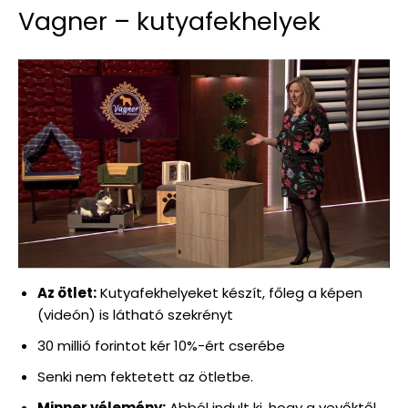
Vagner – kutyafekhelyek
Az ötlet:
Kutyafekhelyeket készít, főleg a képen
(videón) is látható szekrényt
30 millió forintot kér 10%-ért cserébe
Senki nem fektetett az ötletbe.
Minner vélemény:
Abból indult ki, hogy a vevőktől