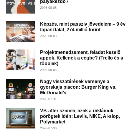
pályakezdő?
2026-08-05
Képzés, mint passzív jövedelem – 9 év
tapasztalat, 274 millió forint...
2026-08-03
Projektmenedzsment, feladat kezelő
appok. Kellenek a cégbe? (Trello és a
többiek)
2026-08-03
Nagy visszatérések versenye a
gyorskaja piacon: Burger King vs.
McDonald’s
2026-07-31
VB-after szemle, ezek a reklámok
pörögtek idén: Levi’s, NIKE, AI-slop,
Polymarket
2026-07-30