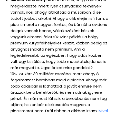
megkérdezte, miért ilyen csúnyácska fekhelyeik
vannak, nos, ahogy láthattad a műsorban, ő se
tudott jobbat alkotni. Ahogy a cikk elején is írtam, a
piac ismerete nagyon fontos, és bár néha evidens
dolgok vannak benne, vállalkozóként készek
vagyunk elmenni felettük. Mint például a hölgy
prémium kutyafekhelyeket készít, közben pedig az
anyaghasználata nem prémium. Ami a
legérdekesebb az egészben, hogy adás közben
volt egy kiszólása, hogy több macskatulajdonos is
már megvette. Ugye érted mire gondolok?
10%-ot kért 30 millióért cserébe, mert ahogy ő
fogalmazott berobban majd a piacba. Ahogy már
több adásban is láthattad, a jövőt ennyire nem
árazzák be a befektetők, és nem adnak így erre
pénzt. És már most látszik, a berobbanás nem fog
eljönni, hiszen bár a lelkesedés megvan, a
piacismeret nem. Erről ebben a cikkben írtam:
Mivel