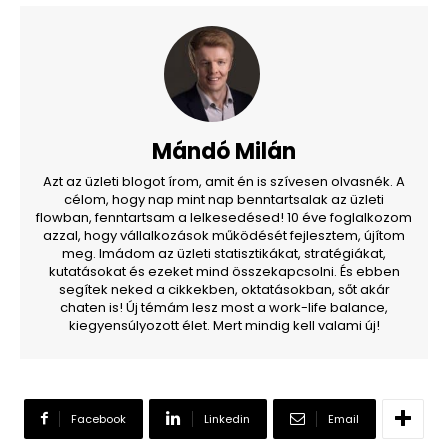
Mándó Milán
Azt az üzleti blogot írom, amit én is szívesen olvasnék. A
célom, hogy nap mint nap benntartsalak az üzleti
flowban, fenntartsam a lelkesedésed! 10 éve foglalkozom
azzal, hogy vállalkozások működését fejlesztem, újítom
meg. Imádom az üzleti statisztikákat, stratégiákat,
kutatásokat és ezeket mind összekapcsolni. És ebben
segítek neked a cikkekben, oktatásokban, sőt akár
chaten is! Új témám lesz most a work-life balance,
kiegyensúlyozott élet. Mert mindig kell valami új!
Facebook
Linkedin
Email