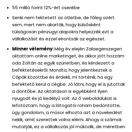
55 millió forint 12%-ért cserébe
Senki nem fektetett az ötletbe, de főleg azért
sem, mert nem akarták, hogy külsősként
túlságosan pénzügyi alapokra helyezzék ezt a
vállalkozást és ezzel elrontsák az egészet.
Minner vélemény:
Még év elején Zalaegerszegen
oktattam online marketinget, és akkor jött hozzám
oda Zoltán az egyik szünetben, és kérdezett a
befektetésekről. Mondta, hogy jelentkeztek a
Cápák közöttbe és érdekli, mi történik, ha egy
befektető kerül a cégbe. Jó látni, hogy el is jutottak
a döntőbe. Az oktatáson is egyébként ilyen
nyugodt és jó kedélyű volt. Az ő weboldalukat is
lefotóztam, hogy a látogatói roham bedöntötte,
úgy gondolom, a műsor elhozta azt a növekedést
nekik, amit szerettek volna elérni. Ahogy a számok
mutatják, ez a vállalkozás jól működik, de méretben