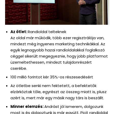
Az ötlet:
Randioldal telteknek
Az oldal már működik, több ezer regisztrálója van,
mindezt még ingyenes marketing technikákkal. Az
egyik legnagyobb hazai randioldalakkal foglalkozó
céggel sikerült megegyeznie, hogy jobb platformot
üzemeltethessen, mindezt tulajdonrészért
cserébe.
100 millió forintot kér 35%-os részesedésért
Az ötletbe senki nem fektetett, a befektetők
elzárkóztak tőle, egyrészt az összeg miatt is, plusz
azért is, mert már egy másik nagy társ is beszállt.
Minner elemzés:
Andrást jól ismerem, dolgozunk
most is és dolgoztunk is már együtt. Picit randioldal