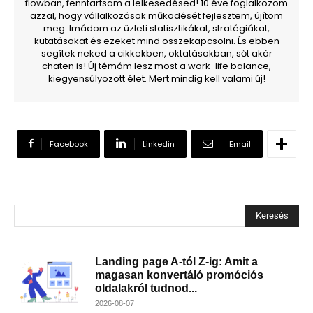
flowban, fenntartsam a lelkesedésed! 10 éve foglalkozom
azzal, hogy vállalkozások működését fejlesztem, újítom
meg. Imádom az üzleti statisztikákat, stratégiákat,
kutatásokat és ezeket mind összekapcsolni. És ebben
segítek neked a cikkekben, oktatásokban, sőt akár
chaten is! Új témám lesz most a work-life balance,
kiegyensúlyozott élet. Mert mindig kell valami új!
Facebook
Linkedin
Email
Keresés
Landing page A-tól Z-ig: Amit a
magasan konvertáló promóciós
oldalakról tudnod...
2026-08-07