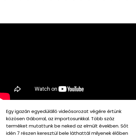
Egy igazán egyedülálló videósorozat végére értünk
közösen Gáborral, az importosunkkal. Több száz
terméket mutattunk be neked az elmúlt években. Sőt
idén 7 részen keresztül bele láthattál milyenek élőben