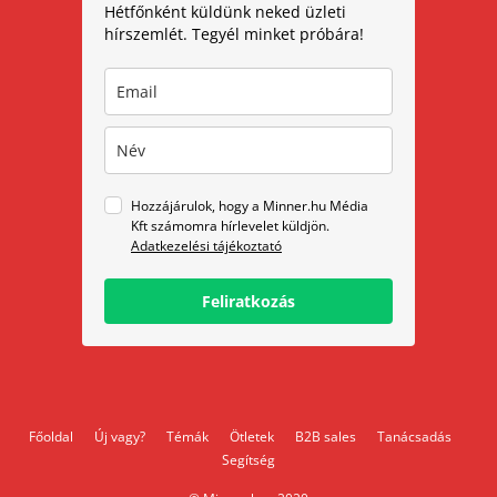
Hétfőnként küldünk neked üzleti
hírszemlét. Tegyél minket próbára!
Hozzájárulok, hogy a Minner.hu Média
Kft számomra hírlevelet küldjön.
Adatkezelési tájékoztató
Feliratkozás
Főoldal
Új vagy?
Témák
Ötletek
B2B sales
Tanácsadás
Segítség