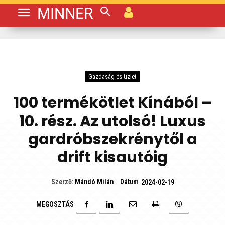
MINNER
Gazdaság és üzlet
100 termékötlet Kínából –
10. rész. Az utolsó! Luxus
gardróbszekrénytől a
drift kisautóig
Dátum
Szerző:
Mándó Milán
2024-02-19
MEGOSZTÁS