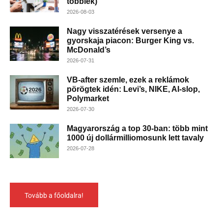
többiek)
2026-08-03
Nagy visszatérések versenye a
gyorskaja piacon: Burger King vs.
McDonald’s
2026-07-31
VB-after szemle, ezek a reklámok
pörögtek idén: Levi’s, NIKE, AI-slop,
Polymarket
2026-07-30
Magyarország a top 30-ban: több mint
1000 új dollármilliomosunk lett tavaly
2026-07-28
Tovább a főoldalra!