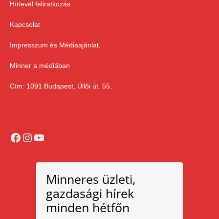
Hírlevél feliratkozás
Kapcsolat
Impresszum és Médiaajánlat,
Minner a médiában
Cím: 1091 Budapest, Üllői út. 55.
Facebook
Instagram
YouTube
Minneres üzleti,
gazdasági hírek
minden hétfőn