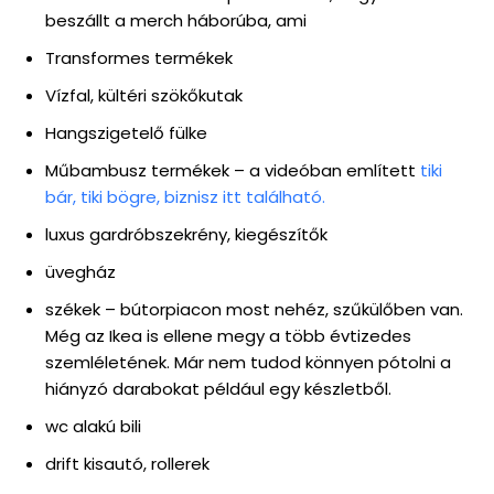
beszállt a merch háborúba, ami
Transformes termékek
Vízfal, kültéri szökőkutak
Hangszigetelő fülke
Műbambusz termékek – a videóban említett
tiki
bár, tiki bögre, biznisz itt található.
luxus gardróbszekrény, kiegészítők
üvegház
székek – bútorpiacon most nehéz, szűkülőben van.
Még az Ikea is ellene megy a több évtizedes
szemléletének. Már nem tudod könnyen pótolni a
hiányzó darabokat például egy készletből.
wc alakú bili
drift kisautó, rollerek